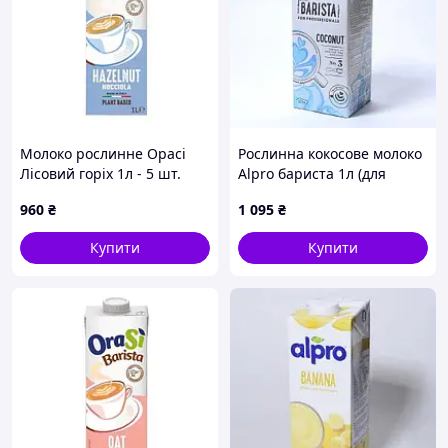
Молоко рослинне Орасі
Рослинна кокосове молоко
Лісовий горіх 1л - 5 шт.
Alpro бариста 1л (для
Код/Артикул НФ-00002898
професіоналів) - 5 шт. Код/
960
₴
1 095
₴
Артикул 30011
Купити
Купити