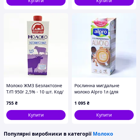
Купити
Купити
Молоко ЖМЗ Безлактозне
Рослинна мигдальне
Т/П 950г 2,5% - 10 шт. Код/
молоко Alpro 1л (для
Артикул НФ-00002429
професіоналів) - 5 шт. Код/
755
₴
1 095
₴
Артикул 30012
Купити
Купити
Популярні виробники
в категорії
Молоко