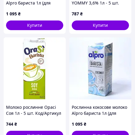
Alpro бариста 1л (для
YOMMY 3,6% 1л - 5 шт.
професіоналів) - 5 шт. Код/
Код/Артикул НФ-00002285
1 095
₴
787
₴
Артикул 30011
Купити
Купити
Молоко рослинне Орасі
Рослинна кокосове молоко
Соя 1л - 5 шт. Код/Артикул
Alpro бариста 1л (для
НФ-00002901
професіоналів) - 5 шт. Код/
744
₴
1 095
₴
Артикул 30011