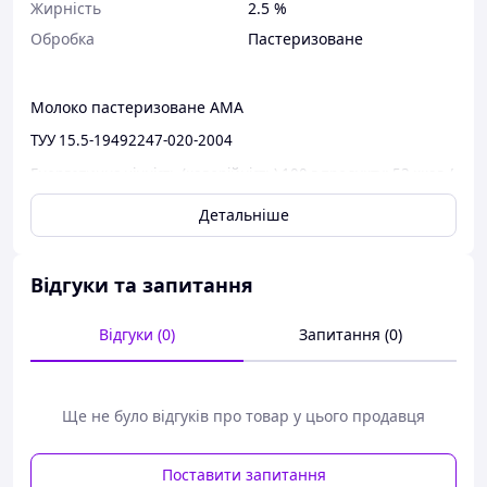
Жирність
2.5 %
Обробка
Пастеризоване
Молоко пастеризоване АМА
ТУУ 15.5-19492247-020-2004
Енергетична цінність (калорійність) 100 г продукту: 53
ккал /
223 кДж.
Детальніше
Харчова (поживна) цінність 100 г продукту:
жир — 2,5 г;
білок — 3,0 г; вуглеводи - 4,7 г.
Відгуки та запитання
Термін придатності: 10 днів за температури від
+2°C до
+6°C
.
Не містить консервантів.
Відгуки (0)
Запитання (0)
Ще не було відгуків про товар у цього продавця
Поставити запитання