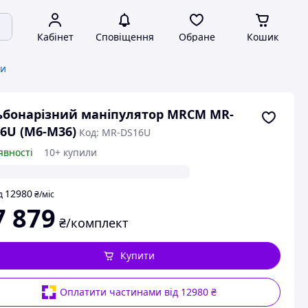
Кабінет
Сповіщення
Обране
Кошик
ти
ьбонарізний маніпулятор MRCM MR-
6U (М6-М36)
Код: MR-DS16U
явності
10+ купили
12980
д
₴
/міс
7 879
₴/комплект
Купити
Оплатити частинами від 12980 ₴