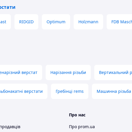
рстати
ast
RIDGID
Optimum
Holzmann
FDB Masc
енарізний верстат
Нарізання різьби
Вертикальний р
зьбонакатні верстати
Гребінці rems
Машинна різьба
 будь-яким кутом
Про нас
 продавців
Про prom.ua