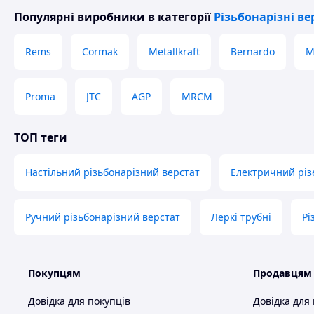
Популярні виробники
в категорії
Різьбонарізні ве
Rems
Cormak
Metallkraft
Bernardo
M
Proma
JTC
AGP
MRCM
ТОП теги
Настільний різьбонарізний верстат
Електричний різ
Ручний різьбонарізний верстат
Леркі трубні
Рі
MR-DS36U
Поворот у двох площинах для нарізування різьблення під
Покупцям
Продавцям
Довідка для покупців
Довідка для