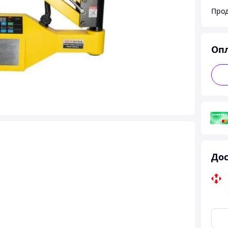
Прод
Оп
Дос