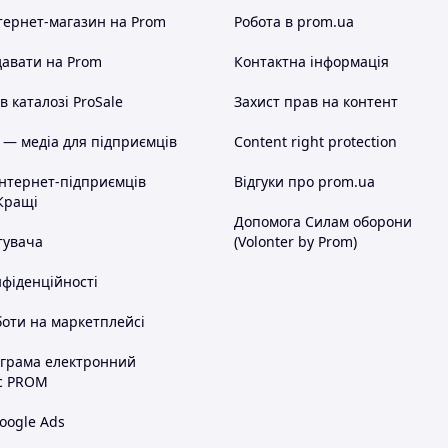
тернет-магазин
на Prom
Робота в prom.ua
авати на Prom
Контактна інформація
ому положенні
 каталозі ProSale
Захист прав на контент
 — медіа для підприємців
Content right protection
інтернет-підприємців
Відгуки про prom.ua
Кращі
Допомога Силам оборони
тувача
(Volonter by Prom)
нфіденційності
оти на маркетплейсі
ограма електронний
с PROM
oogle Ads