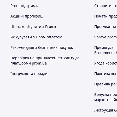
Prom-підтримка
Створити ін
Газові амортизатори
Акційні пропозиції
Почати прод
Оптимально підібрані, легкий хід маніпулятора у будь-як
Що таке «Купити з Prom»
Просування в
Як купувати з Пром-оплатою
Sprava.prom
Рекомендації з безпечних покупок
Премія для 
Ecommerce.
Перевірка на приналежність сайту до
платформи prom.ua
Угода корис
Лімб
Лімб обертання голівки, що добре читається.
Інструкції та поради
Політика ко
Правила роб
Бонусна пр
маркетплей
Інструкція G