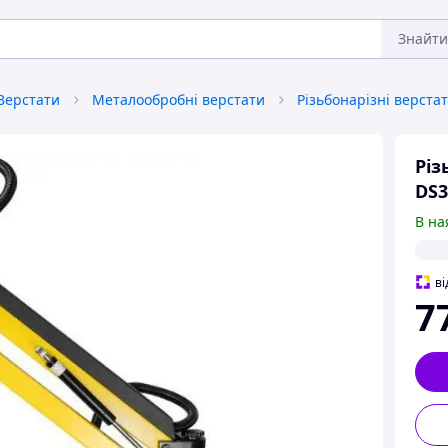
Знайти
Верстати
Металообробні верстати
Різьбонарізні верста
Різ
DS3
В на
ві
7