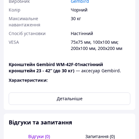
Виробник
Gembird
Колір
Чорний
Максимальне
30 кг
навантаження
Спосіб установки
Настінний
VESA
75x75 мм, 100x100 мм;
200x100 мм, 200x200 мм
Кронштейн Gembird WM-42F-01настінний
кронштейн 23 - 42” (до 30 кг)
— аксесуар Gembird.
Характеристики:
Колір:
Чорний
Діагональ екрана:
23"-42"
Детальніше
VESA:
75x75 мм; 100x100 мм; 200x100 мм;
200x200 мм
Категорія:
Кронштейни
Місце встановлення:
Настінні
Відгуки та запитання
Регулювання:
Без регулювання
Максимальне навантаження:
30 кг
Відгуки (0)
Запитання (0)