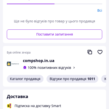
Кількість встановлюваних екранів:
1
Кут нахилу:
-2°/+15°
Кількість ступенів свободи:
1
Всі
Спосіб установки:
Настінний
Ще не було відгуків про товар у цього продавця
Артикул: WM-42F-01 • Гарантія: 12 місяців • Країна-
виробник: Китай • Країна реєстрації бренду:
Нідерланди
Поставити запитання
Був online:
вчора
compshop.in.ua
100% позитивних відгуків
Каталог продавця
Відгуки про продавця
1011
Ко
Доставка
Підписка на доставку Smart