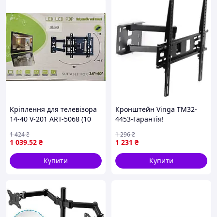
Кріплення для телевізора
Кронштейн Vinga TM32-
14-40 V-201 ART-5068 (10
4453-Гарантія!
шт.)
1 424
₴
1 296
₴
1 039
.52
₴
1 231
₴
Купити
Купити