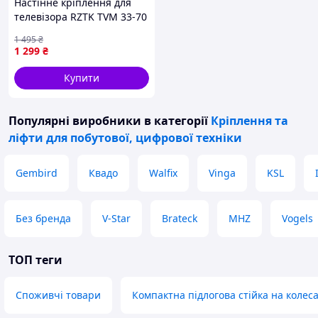
Настінне кріплення для
телевізора RZTK TVM 33-70
1 495
₴
1 299
₴
Купити
Популярні виробники
в категорії
Кріплення та
ліфти для побутової, цифрової техніки
Gembird
Квадо
Walfix
Vinga
KSL
Без бренда
V-Star
Brateck
MHZ
Vogels
ТОП теги
Споживчі товари
Компактна підлогова стійка на колес