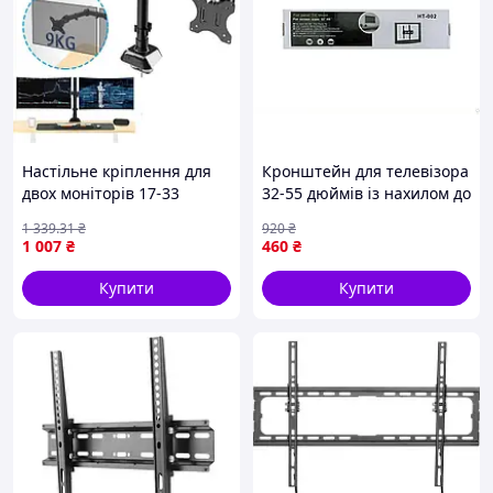
Настільне кріплення для
Кронштейн для телевізора
двох моніторів 17-33
32-55 дюймів із нахилом до
дюйми регулятор нахилу
30 кг для настінного
1 339
.31
₴
920
₴
встановлення ТМ Gerlax
1 007
₴
460
₴
Купити
Купити