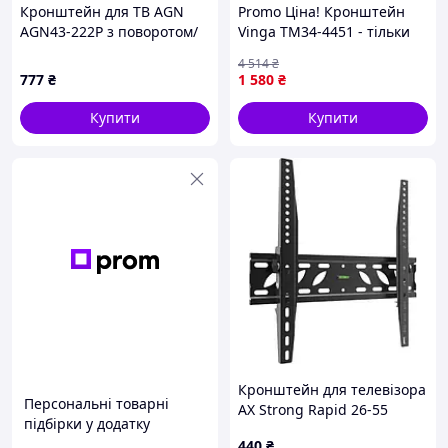
Кронштейн для ТВ AGN
Promo Ціна! Кронштейн
AGN43-222P з поворотом/
Vinga TM34-4451 - тільки
два коліна/23"-43"/30
на ZaGrosh.com.ua
4 514
₴
кг/max.VESA 200x200/Black
777
₴
1 580
₴
Купити
Купити
Кронштейн для телевізора
Персональні товарні
AX Strong Rapid 26-55
підбірки у додатку
440
₴