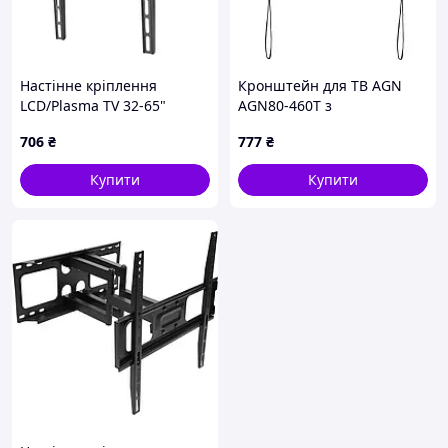
Настінне кріплення
Кронштейн для ТВ AGN
LCD/Plasma TV 32-65"
AGN80-460T з
Satelit 32-65TILT400 чорне,
нахилом/37"-80"/45
706
₴
777
₴
навантаження: до 35 кг
кг/max.VESA 600x400/Black
Купити
Купити