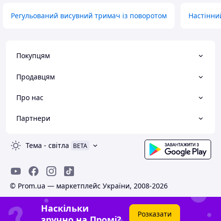
Регульований висувний тримач із поворотом
Настінни
Покупцям
Продавцям
Про нас
Партнери
Тема
-
світла
BETA
© Prom.ua — маркетплейс України, 2008-2026
Наскільки
Розказати
зручно на Промі?