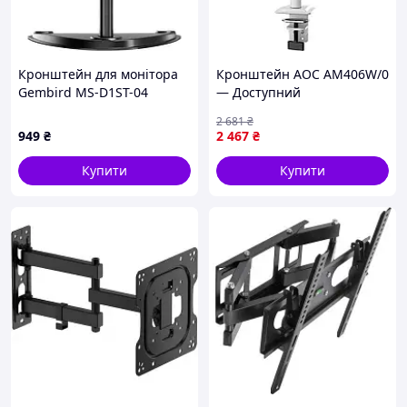
Кронштейн для монітора
Кронштейн AOC AM406W/0
Gembird MS-D1ST-04
— Доступний
2 681
₴
949
₴
2 467
₴
Купити
Купити