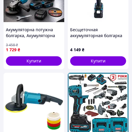
Акумуляторна потужна
Бесщеточная
болгарка, Акумуляторна
аккумуляторная болгарка
болгарка для дому та
Makita DGA554ZL (48V 6 А/
3 458
₴
роботи,
ч), Аккумуляторная
1 729
₴
4 149
₴
Електрошліфувальні
болгарка макита
машинки LG-30
JGGW_4149
Купити
Купити