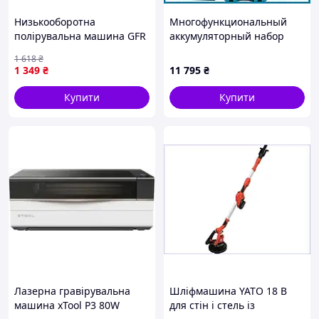
Низькооборотна
Многофункциональный
полірувальна машина GFR
аккумуляторный набор
1000 Вт 230 В / 50–60 Гц (з
Makita 13в1 DF700DWE
1 618
₴
кругами) полірувальник
(48V, 6Ah) мультитул для
1 349
₴
11 795
₴
для автомобіля
строительства и
JGGW_11795
Купити
Купити
Лазерна гравірувальна
Шліфмашина YATO 18 В
машина xTool P3 80W
для стін і стель із