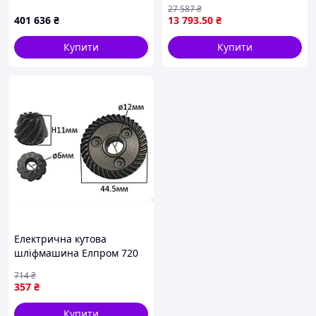
P0101000119
телескопічною штангою і
27 587
₴
диском 215 мм для
401 636
₴
13 793
.50
₴
шліфування гіпсокартону
Купити
Купити
Електрична кутова
шліфмашина Елпром 720
аналог Makita 5030 для
714
₴
шліфування різання
357
₴
металу та бетону
Купити