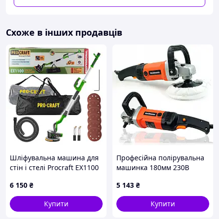
Схоже в інших продавців
Шліфувальна машина для
Професійна полірувальна
стін і стелі Procraft EX1100
машинка 180мм 230В
з пилозбірником, 880 Вт,
HEIDMANN H00415 3000об
6 150
₴
5 143
₴
225 мм
/ хв
Купити
Купити