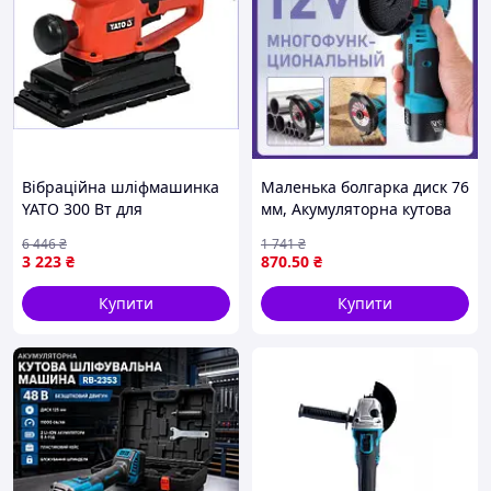
Вібраційна шліфмашинка
Маленька болгарка диск 76
YATO 300 Вт для
мм, Акумуляторна кутова
шліфування великих
шліфувальна машина зі
6 446
₴
1 741
₴
поверхонь і видалення
швидкостями qwert
3 223
₴
870
.50
₴
фарби
Купити
Купити