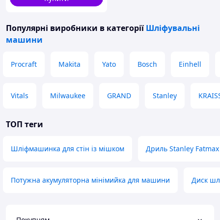
Популярні виробники
в категорії
Шліфувальні
машини
Procraft
Makita
Yato
Bosch
Einhell
Vitals
Milwaukee
GRAND
Stanley
KRAI
ТОП теги
Шліфмашинка для стін із мішком
Дриль Stanley Fatma
Потужна акумуляторна мінімийка для машини
Диск шл
Покупцям