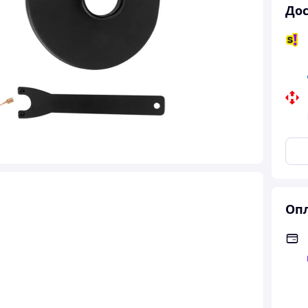
Дос
Опл