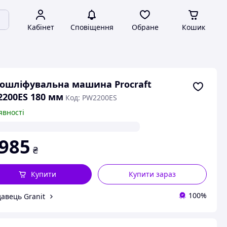
Кабінет
Сповіщення
Обране
Кошик
ошліфувальна машина Procraft
200ES 180 мм
Код: PW2200ES
явності
 985
₴
Купити
Купити зараз
100%
авець Granit