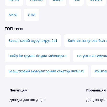
APRO
GTM
ТОП теги
Безщітковий шурупокрут 2в1
Компактна кутова болг
Набір інструментів для гайковерта
Потужний акумул
Безщітковий акумуляторний секатор dmt65bl
Polish
Покупцям
Продавцям
Довідка для покупців
Довідка для