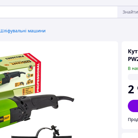
Знайти
Шліфувальні машини
Кут
PW2
В на
2
Прод