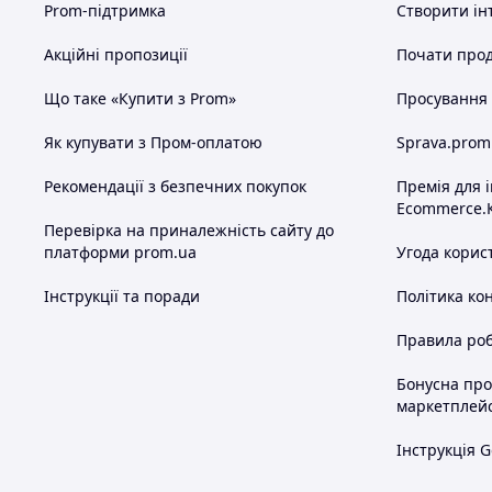
Prom-підтримка
Створити ін
Акційні пропозиції
Почати прод
Що таке «Купити з Prom»
Просування в
Як купувати з Пром-оплатою
Sprava.prom
Рекомендації з безпечних покупок
Премія для 
Ecommerce.
Перевірка на приналежність сайту до
платформи prom.ua
Угода корис
Інструкції та поради
Політика ко
Правила роб
Бонусна пр
маркетплей
Інструкція G