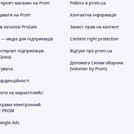
тернет-магазин
на Prom
Робота в prom.ua
авати на Prom
Контактна інформація
 каталозі ProSale
Захист прав на контент
 — медіа для підприємців
Content right protection
інтернет-підприємців
Відгуки про prom.ua
Кращі
Допомога Силам оборони
тувача
(Volonter by Prom)
нфіденційності
оти на маркетплейсі
ограма електронний
с PROM
oogle Ads