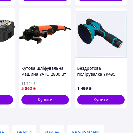
Кутова шліфувальна
Бездротова
машина YATO 2800 Вт
полірувалка YK495
eWALT
230 мм для різання та
1250W з швидкою
11 724
₴
шліфування з
заміною дисків,
5 862
₴
1 499
₴
регулятором ручки
8523494XAB
Купити
Купити
ee
GRAND
Stanley
KRAISSMANN