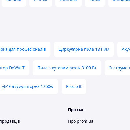
арка для професіоналів
Циркулярна пила 184 мм
Аку
ятор DeWALT
Пила з кутовим різом 3100 Вт
Інструмен
er yk49 акумуляторна 1250w
Procraft
Про нас
 продавців
Про prom.ua