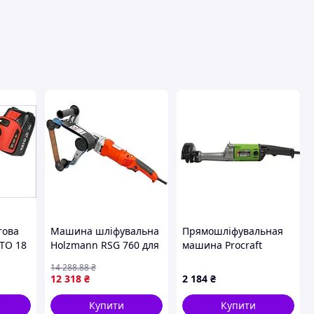
вця
това
Машина шліфувальна
Прямошліфувальная
TO 18
Holzmann RSG 760 для
машина Procraft
од 125
труб регульована
SG1020
14 288
.88
₴
ння
швидкість
12 318
₴
2 184
₴
им
полірування
Купити
Купити