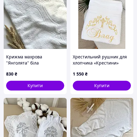
Крижма махрова
Хрестильний рушник для
"Янголята" біла
хлопчика «Крестини»
830
₴
1 550
₴
Купити
Купити