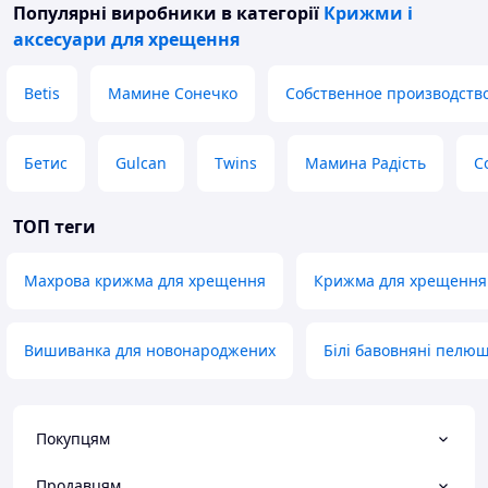
Популярні виробники
в категорії
Крижми і
аксесуари для хрещення
Betis
Мамине Сонечко
Собственное производств
Бетис
Gulcan
Twins
Мамина Радість
C
ТОП теги
Махрова крижма для хрещення
Крижма для хрещення
Вишиванка для новонароджених
Білі бавовняні пелю
Покупцям
Продавцям