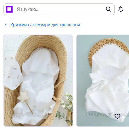
Крижми і аксесуари для хрещення