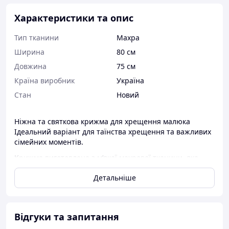
Характеристики та опис
Тип тканини
Махра
Ширина
80 см
Довжина
75 см
Країна виробник
Україна
Стан
Новий
Ніжна та святкова крижма для хрещення малюка
Ідеальний варіант для таїнства хрещення та важливих
сімейних моментів.
Крижма виготовлена з м’якої махрової тканини, яка
добре вбирає вологу та приємна до ніжної шкіри
Детальніше
дитини.
Має зручний куточок та красиву вишивку, що додає
святковості й особливого вигляду.
Підходить для новонароджених та малюків, може
Відгуки та запитання
використовуватись після купання або як пам’ятна річ