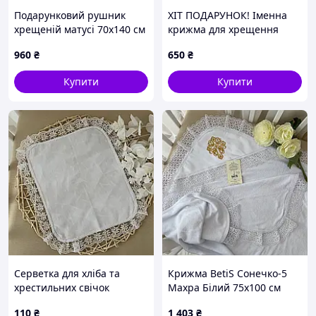
Подарунковий рушник
ХІТ ПОДАРУНОК! Іменна
хрещеній матусі 70х140 см
крижма для хрещення
Білий/срібло
Софія з вишивкою янголів
960
₴
650
₴
і хреста 70×140 см
Купити
Купити
Серветка для хліба та
Крижма BetiS Сонечко-5
хрестильних свічок
Махра Білий 75х100 см
«Хрестильний оберіг»
27689759
110
₴
1 403
₴
29×34 см Кулір білий