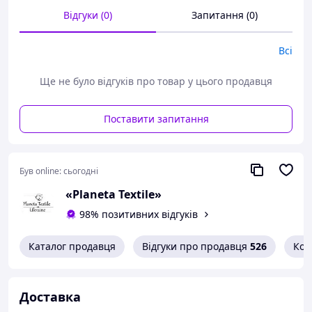
після хрестин.
Відгуки (0)
Запитання (0)
Розмір:
85×75 см
Всі
м’яка махрова тканина
куточок для зручності
Ще не було відгуків про товар у цього продавця
красива вишивка
добре вбирає вологу
Поставити запитання
підходить для хрещення
Був online:
сьогодні
«Planeta Textile»
98% позитивних відгуків
Каталог продавця
Відгуки про продавця
526
Кон
Доставка