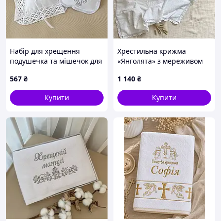
Набір для хрещення
Хрестильна крижма
подушечка та мішечок для
«Янголята» з мереживом
локона BetiS Вишуканий
567
₴
1 140
₴
звичай Атлас/Інтерлок
Білий/Срібний 27682656
Купити
Купити