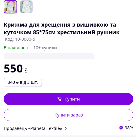
Крижма для хрещення з вишивкою та
куточком 85*75см хрестильний рушник
Код: 10-0000-5
В наявності
10+ купили
550
₴
340
₴
від 3 шт.
Купити
Купити зараз
98%
Продавець «Planeta Textile»