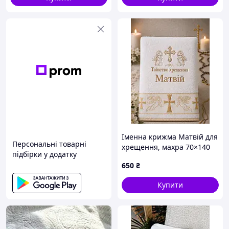
Іменна крижма Матвій для
Персональні товарні
хрещення, махра 70×140
підбірки у додатку
см, янголи та хрест
650
₴
Купити