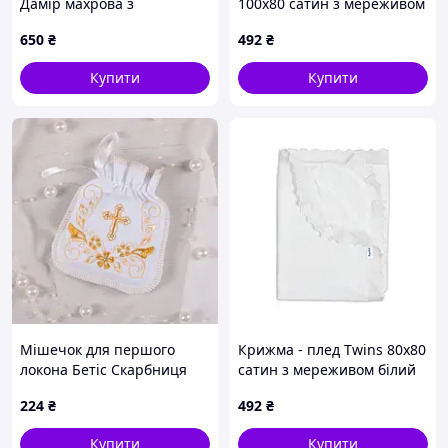
Дамір махрова з
100x80 сатин з мереживом
вишивкою
екрю
650
₴
492
₴
Купити
Купити
Мішечок для першого
Крижма - плед Twins 80x80
локона Бетіс Скарбниця
сатин з мереживом білий
ангела 13х16 см Білий/
224
₴
492
₴
Золотий 27682429
Купити
Купити