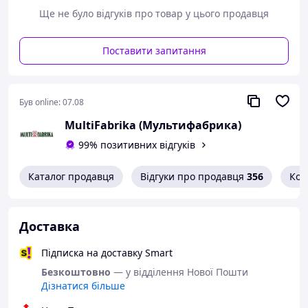
гуарана. Вони насичують антицелюлітну маску
Ще не було відгуків про товар у цього продавця
мінералами, вітамінами та біологічними сполуками,
здатними впливати на розщеплення жирових
відкладень і швидкість обмінних процесів. Продукт
Поставити запитання
готовий до вживання, має характерний рослинний
аромат і пастоподібну текстуру. Може
використовуватися самостійно або як елемент
Був online:
07.08
комплексної боротьби з целюлітом.
MultiFabrika (Мультифабрика)
2. Корисні властивості
99% позитивних відгуків
Збалансований комплекс інгредієнтів природного
походження забезпечує такі цінні властивості маски від
целюліту Cold:
Каталог продавця
Відгуки про продавця
356
Кон
активізує кровообіг;
протинабрякову;
антицелюлітна;
Доставка
розгладжувальна;
вирівнювальне;
Підписка на доставку Smart
детоксикувальна.
Безкоштовно
— у відділення Нової Пошти
Висока концентрація рослинних компонентів
Дізнатися більше
сприятливо впливають на шкірні покриви, живлячи та