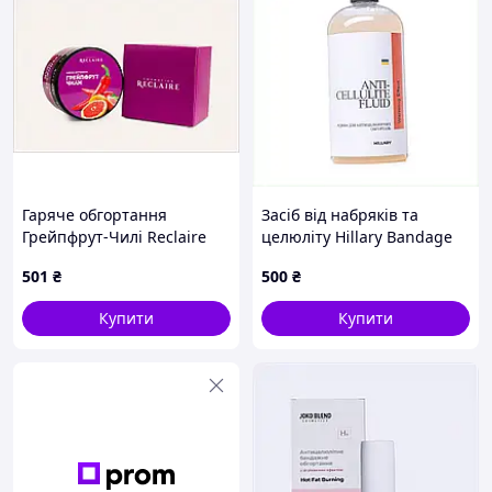
доступна ціна;
натуральний склад;
внутрішній контроль якості.
Для того, щоб купити в Києві, Харкові або іншому місті
вподобаний продукт, можна оформити замовлення
через кошик або зателефонувати консультанту.
Гаряче обгортання
Засіб від набряків та
Грейпфрут-Чилі Reclaire
целюліту Hillary Bandage
200 мл, 8253BX324T
Fluid 500 мл, 825E3H430
501
₴
500
₴
Купити
Купити