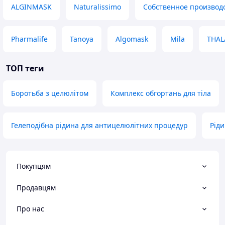
ALGINMASK
Naturalissimo
Собственное производ
Pharmalife
Tanoya
Algomask
Mila
THAL
ТОП теги
Боротьба з целюлітом
Комплекс обгортань для тіла
Гелеподібна рідина для антицелюлітних процедур
Ріди
Покупцям
Продавцям
Про нас