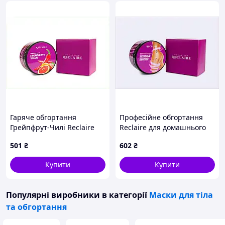
Гаряче обгортання
Професійне обгортання
Грейпфрут-Чилі Reclaire
Reclaire для домашнього
200 мл 825P33C24
догляду, 8C25B3326P
501
₴
602
₴
Купити
Купити
Популярні виробники
в категорії
Маски для тіла
та обгортання