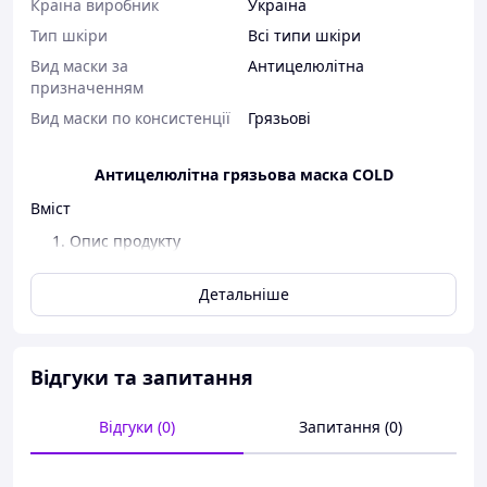
Країна виробник
Україна
Тип шкіри
Всі типи шкіри
Вид маски за
Антицелюлітна
призначенням
Вид маски по консистенції
Грязьові
Антицелюлітна грязьова маска COLD
Вміст
Опис продукту
Корисні властивості
Застосування в косметології
Детальніше
Ефект від застосування
Рекомендації щодо використання
Де купити в Україні
Відгуки та запитання
1. Опис продукту
Маска Cold — натуральний продукт, створений для
Відгуки (0)
Запитання (0)
боротьби з целюлітом і втратою тонусу. Як основні
активні компоненти використовуються мікронізована
ламінарія, біла глина, гідролати лимона, м'яти, кофеїн і