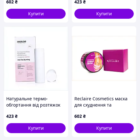
602
₴
423
₴
825387PH2
Купити
Купити
Натуральне термо-
Reclaire Cosmetics маска
обгортання від розтяжок
для схуднення та
Joko Blend 2х200 мл
пружності ніг B825332M6
423
₴
602
₴
8253TM872
Купити
Купити