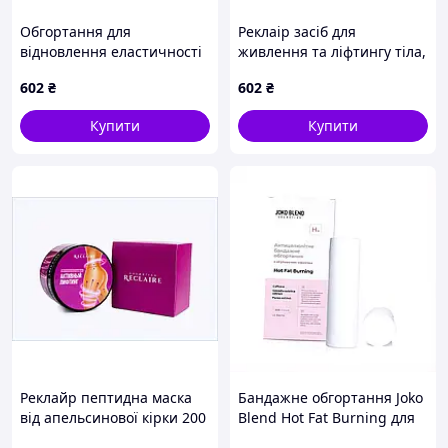
Обгортання для
Реклаір засіб для
відновлення еластичності
живлення та ліфтингу тіла,
епідермісу, 8253B3M2E6
825KP3326
602
₴
602
₴
Купити
Купити
Реклайр пептидна маска
Бандажне обгортання Joko
від апельсинової кірки 200
Blend Hot Fat Burning для
мл, 825332BKK6
схуднення 400 мл