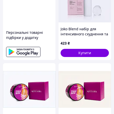
Joko Blend набір для
Персональні товарні
інтенсивного схуднення та
підбірки у додатку
лімфодренажу 8253872HC
423
₴
Купити