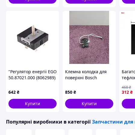
"Регулятор енергії EGO
Клемна колодка для
Багат
50.87021.000 (8062989)
поверхні Bosch
тефло
для однозонної
PUE611BF1E TB190
для га
468
₴
конфорки Whirlpool
см зах
642
₴
850
₴
312
₴
(аналог 50.57021.010 /
забру
FLAME
Купити
Купити
Популярні виробники
в категорії
Запчастини для