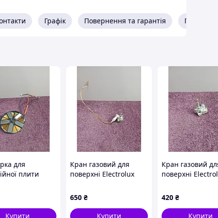
онтакти
Графік
Повернення та гарантія
Про прод
рка для
Кран газовий для
Кран газовий дл
ійної плити
поверхні Electrolux
поверхні Electro
 PUE611BF1E
EGT6242NVK
EGT6242NVK
34841
CAL22100A A4191F7
CAL22100A A417
650
₴
420
₴
Купити
Купити
Купити