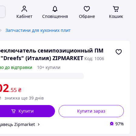
Кабінет
Сповіщення
Обране
Кошик
Запчастини для кухонних плит
реключатель семипозиционный ПМ
 "Dreefs" (Италия) ZIPMARKET
Код: 1006
во до відправки
10+ купили
02
.55
₴
₴
знижка ще 39 днів
Купити
Купити зараз
97%
авець Zipmarket