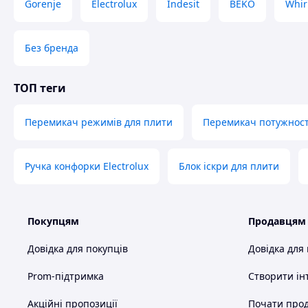
Gorenje
Electrolux
Indesit
BEKO
Whir
Без бренда
ТОП теги
Перемикач режимів для плити
Перемикач потужност
Ручка конфорки Electrolux
Блок іскри для плити
Покупцям
Продавцям
Довідка для покупців
Довідка для
Prom-підтримка
Створити ін
Акційні пропозиції
Почати прод