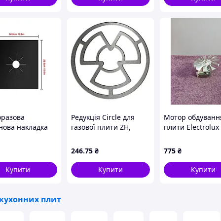
оразова
Редукція Circle для
Мотор обдуванн
нова накладка
газової плити ZH,
плити Electrolux
зової плити 30
Адаптер для Турки
LKI564267X YJ61-
ист від жиру та
HZ02
246
.75
₴
775
₴
днень чорна
Купити
Купити
Купити
 кухонних плит