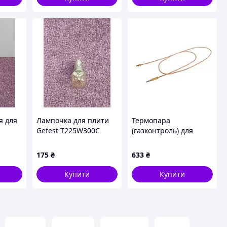
я для
Лампочка для плити
Термопара
Gefest T225W300C
(газконтроль) для
16A-
газової плити Ariston
L=1300мм C00307855
175
₴
633
₴
Купити
Купити