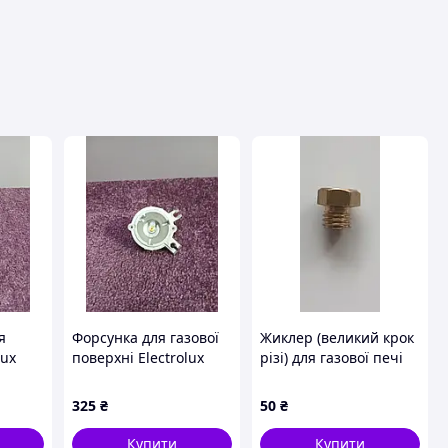
авця
я
Форсунка для газової
Жиклер (великий крок
lux
поверхні Electrolux
різі) для газової печі
KDI641723K A13627
різь 8/ 0.5 мм
2E7
325
₴
50
₴
Купити
Купити