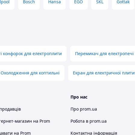
lpool
Bosch
Hansa
EGO
SKL
Gottak
і конфорок для електроплити
Перемикач для електропечі
Охолодження для коптильні
Екран для електричної плити
Про нас
 продавців
Про prom.ua
тернет-магазин
на Prom
Робота в prom.ua
авати на Prom
Контактна інформація