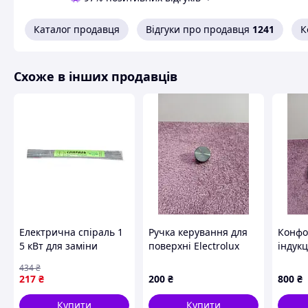
Каталог продавця
Відгуки про продавця
1241
К
Схоже в інших продавців
Електрична спіраль 1
Ручка керування для
Конфо
5 кВт для заміни
поверхні Electrolux
індукц
нагрівального
EGT6242NVK A194061
Bosch
434
₴
елемента побутових
90010
217
₴
200
₴
800
₴
приладів
Купити
Купити