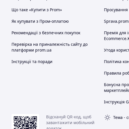
Що таке «Купити з Prom»
Просування в
Як купувати з Пром-оплатою
Sprava.prom
Рекомендації з безпечних покупок
Премія для 
Ecommerce.
Перевірка на приналежність сайту до
платформи prom.ua
Угода корис
Інструкції та поради
Політика ко
Правила роб
Бонусна пр
маркетплей
Інструкція G
Відскануй QR-код, щоб
Тема
-
с
завантажити мобільний
додаток