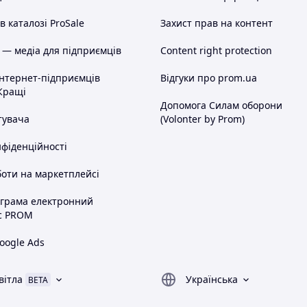
 каталозі ProSale
Захист прав на контент
 — медіа для підприємців
Content right protection
інтернет-підприємців
Відгуки про prom.ua
Кращі
Допомога Силам оборони
тувача
(Volonter by Prom)
нфіденційності
оти на маркетплейсі
ограма електронний
с PROM
oogle Ads
вітла
Українська
BETA