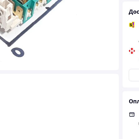
Дос
Опл