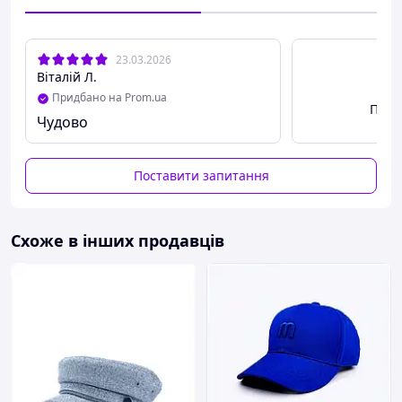
Сезон:
Весна/Літо/Осінь
Тип застежки
: Пластик
Довжина козирка:
7 см
23.03.2026
Глибина:
11 см
Віталій Л.
Тип принту:
Нашивка
Придбано на Prom.ua
Пере
Принт:
Мультфільми, комікси, Фільми, Музика
Чудово
Поставити запитання
Схоже в інших продавців