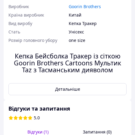
Виробник
Goorin Brothers
Країна виробник
Китай
Вид виробу
Кепка Тракер
Стать
Унісекс
Розмір головного убору
one size
Кепка Бейсболка Тракер із сіткою
Goorin Brothers Cartoons Мультик
Taz з Тасманським дияволом
Ультрамодна бейсболка від Goorin Brothers.
Детальніше
Модель виготовлена з високоякісного зносостійкого
матеріалу та декорована нашивкою із зображенням вовка
спереду.
Відгуки та запитання
Розмір:
One Size 55-59
5.0
Склад:
57% поліестер, 43% бавовна
Деталі:
задня частина з перфорованого матеріалу,
Відгуки (1)
Запитання (0)
регульований розмір, контрастна строчка.