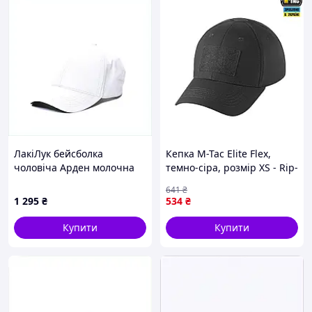
ЛакіЛук бейсболка
Кепка M-Tac Elite Flex,
чоловіча Арден молочна
темно-сіра, розмір XS - Rip-
8T92213M9
Stop, Teflon, вентиляція,
641
₴
застібка на липучці.
1 295
₴
534
₴
Купити
Купити