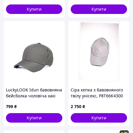
Купити
Купити
LuckyLOOK Idun бавовняна
Сіра кепка з бавовняного
бейсболка чоловіча хакі
твілу унісекс, P8T66K4300
8X9E74917
799
₴
2 750
₴
Купити
Купити