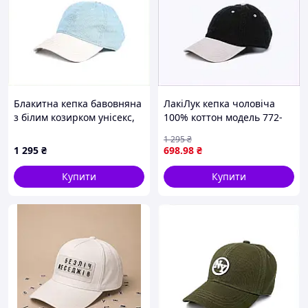
Блакитна кепка бавовняна
ЛакіЛук кепка чоловіча
з білим козирком унісекс,
100% коттон модель 772-
90299E97XM
502, 8X867C7B14
1 295
₴
1 295
₴
698
.98
₴
Купити
Купити