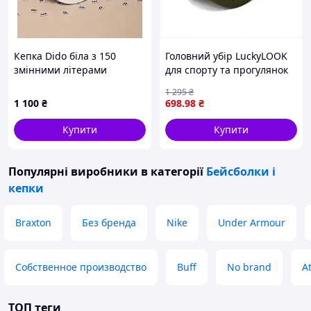
Кепка Dido біла з 150
Головний убір LuckyLOOK
змінними літерами
для спорту та прогулянок
бейсболка
80745A4A8
1 295
₴
1 100
₴
698
.98
₴
Купити
Купити
Популярні виробники
в категорії
Бейсболки і
кепки
Braxton
Без бренда
Nike
Under Armour
Собственное производство
Buff
No brand
At
ТОП теги