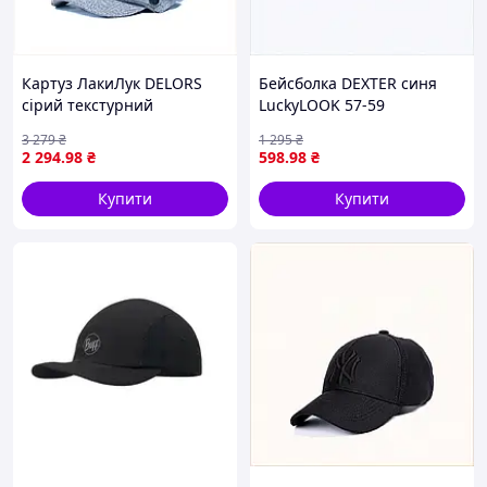
Картуз ЛакиЛук DELORS
Бейсболка DEXTER синя
сірий текстурний
LuckyLOOK 57-59
8H7XA78017
8B0M55808
3 279
₴
1 295
₴
2 294
.98
₴
598
.98
₴
Купити
Купити