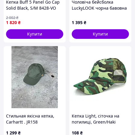
Кепка Buff 5 Panel Go Cap
Чоловіча бейсболка
Solid Black, S/M 8428-VO
LuckyLOOK чорна бавовна
акрил, 9030X1H18
2 002
₴
1 820
₴
1 395
₴
Купити
Купити
Стильная якісна кепка,
Кепка Light, сіточка на
Carhartt . JR158
потилиці, Green/Haki
1 299
₴
108
₴