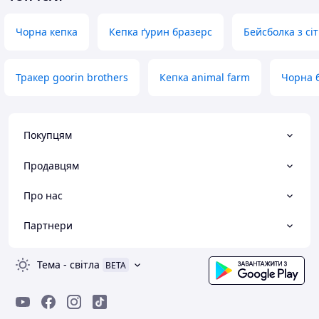
Чорна кепка
Кепка ґурин бразерс
Бейсболка з сі
Тракер goorin brothers
Кепка animal farm
Чорна 
Покупцям
Продавцям
Про нас
Партнери
Тема
-
світла
BETA