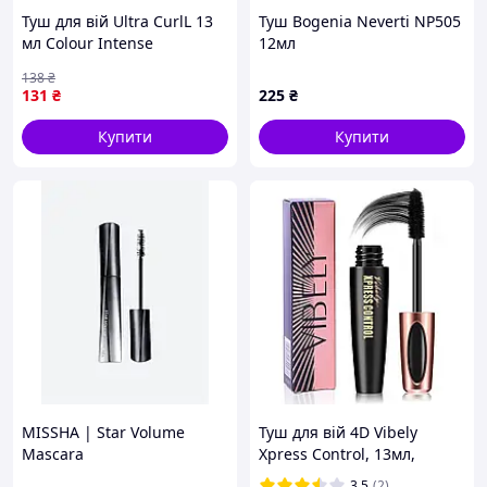
Туш для вій Ultra CurlL 13
Туш Bogenia Neverti NP505
мл Colour Intense
12мл
138
₴
131
₴
225
₴
Купити
Купити
MISSHA | Star Volume
Туш для вій 4D Vibely
Mascara
Xpress Control, 13мл,
Чорна / Водостійка туш
3.5
(2)