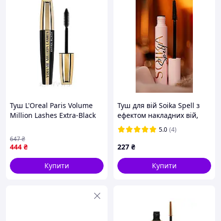
Туш L'Oreal Paris Volume
Туш для вій Soika Spell з
Million Lashes Extra-Black
ефектом накладних вій,
10.7 мл
чорна
5.0
(4)
647
₴
444
₴
227
₴
Купити
Купити