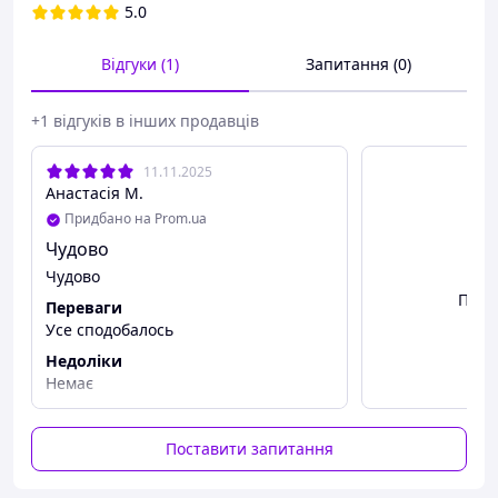
5.0
Застосування
: Нанести на вії для досягнення бажаного
ефекту. Щільно закрити після використання.
Відгуки (1)
Запитання (0)
ЗАСТЕРЕЖЕННЯ: Не використовувати продукт, якщо очі
та/або область навколо очей запалені або подразнені.
Зверніться до офтальмолога, якщо ви поранили око
+1 відгуків в інших продавців
аплікатором. Ніколи не позичайте та не розбавляйте
продукт.
11.11.2025
Анастасія М.
Країна Виробник:
Польща
Придбано на Prom.ua
Чудово
Чудово
Пере
Переваги
Усе сподобалось
Недоліки
Немає
Поставити запитання