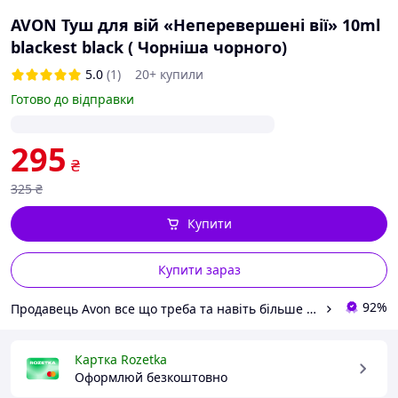
AVON Туш для вій «Неперевершені вії» 10ml
blackest black ( Чорніша чорного)
5.0
(1)
20+ купили
Готово до відправки
295
₴
325
₴
Купити
Купити зараз
92%
Продавець Avon все що треба та навіть більше від Анни
Картка Rozetka
Оформлюй безкоштовно