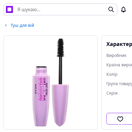
Туш для вій
Характе
Виробник
Країна виро
Колір
Група товар
Серія