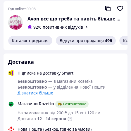
Був online:
09.08
Avon все що треба та навіть більше від Анни
92% позитивних відгуків
Каталог продавця
Відгуки про продавця
496
Кон
Доставка
Підписка на доставку Smart
Безкоштовно
— в магазини Rozetka
Безкоштовно
— у відділення Нової Пошти
Дізнатися більше
Магазини Rozetka
Безкоштовно
На замовлення від 200 ₴ до 15 кг і 120 см
Доставка
12 - 14 серпня
Нова Пошта (Безкоштовно за умови)