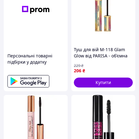
Туш для вій M-118 Glam
Персональні товарні
Glow від PARISA - об'ємна
підбірки у додатку
та довготривала формула
229
₴
для виразного погляду.
206
₴
Купити