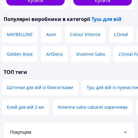
Купити
Купити
Популярні виробники
в категорії
Туш для вій
MAYBELLINE
Avon
Colour Intense
L'Oreal
Golden Rose
ArtDeco
Vivienne Sabo
L'Oreal P
ТОП теги
Щіточки для вій із блискітками
Туш для вій із пухнаст
Клей для вій 2 мл
Vivienne sabo cabaret коричнева
Покупцям