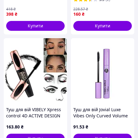
для об'єму вій / Брасматик
418
₴
228
.57
₴
398
₴
160
₴
Купити
Купити
Туш для вій VIBELY Xpress
Туш для вій Jovial Luxe
control 4D ACTIVE DESIGN
Vibes Only Curved Volume
об'єм і підкручування 10
163
.80
₴
91
.53
₴
мл Daily Skin Care