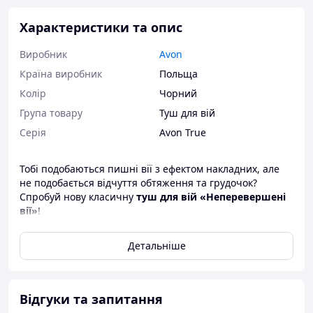
Характеристики та опис
Виробник
Avon
Країна виробник
Польща
Колір
Чорний
Група товару
Туш для вій
Серія
Avon True
Тобі подобаються пишні вії з ефектом накладних, але
не подобається відчуття обтяження та грудочок?
Спробуй нову класичну
туш для вій «Неперевершені
вії»
!
Формула туші миттєво створює подвійний об'єм і
Детальніше
додаткову довжину вій. Щіточка легко профарбовую вії
в куточках для витягування та розділення. Не утворює
грудочок, не розмазується та не осипається. Як
результат – об'ємні вії, які залишаються легкими та
Відгуки та запитання
гнучкими. Тримається весь день.