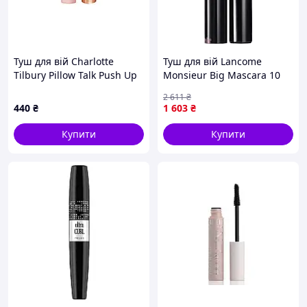
Туш для вій Charlotte
Туш для вій Lancome
Tilbury Pillow Talk Push Up
Monsieur Big Mascara 10
Lashes Mascara чорна, 10
мл 01 Black
2 611
₴
мл
440
₴
1 603
₴
Купити
Купити