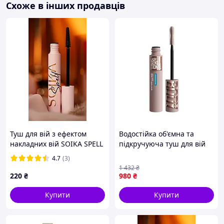
Схоже в інших продавців
Туш для вій з ефектом
Водостійка об'ємна та
накладних вій SOIKА SPELL
підкручуюча туш для вій
в індивідуальній коробочці
Maybelline New York Lash
4.7
(3)
Sensational Body Mascara
1 432
₴
Waterproof 01 Black 9.7 мл
220
₴
980
₴
Купити
Купити