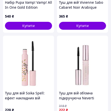
цьому якістю та цінністю своєї продукції.
Набір Pupa Vamp! Vamp! All
Туш для вій Vivienne Sabo
In One Gold Edition
Cabaret Noir Arabique
(тушь+косметичка)
Mascara 01, 9 мл
540
₴
365
₴
Купити
Купити
Туш для вій Soika Spell:
Туш для вій об'ємна
ефект накладних вій
підкручуюча Neverti
Beauty Boost Volume & Lift
318
₴
(NP504)SSWG
220
₴
222
₴