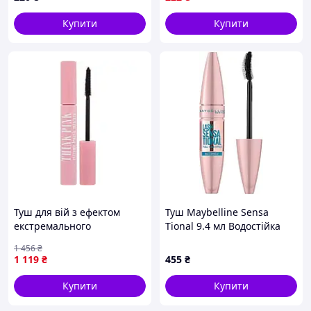
Купити
Купити
Туш для вій з ефектом
Туш Maybelline Sensa
екстремального
Tional 9.4 мл Водостійка
подовження та об'єму
Very Black (Noir)
1 456
₴
Dermacol Think Pink
1 119
₴
455
₴
Extreme Length Mascara
чорна
Купити
Купити