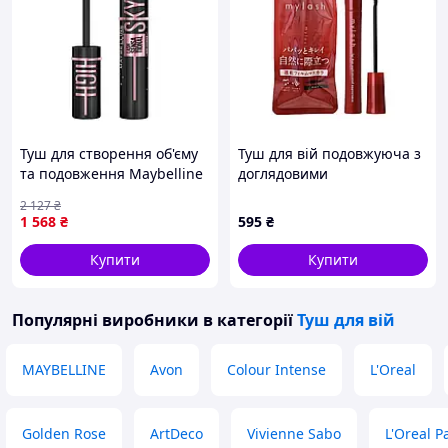
Туш для створення об'єму
Туш для вій подовжуюча з
та подовження Maybelline
доглядовими
New York Lash Sensational
компонентами, Чорна, 5
2 127
₴
Sky High Cosmic Black (7.2
грам, Opera Mylash, Японія
1 568
₴
595
₴
мл)
Купити
Купити
Популярні виробники
в категорії
Туш для вій
MAYBELLINE
Avon
Colour Intense
L'Oreal
Golden Rose
ArtDeco
Vivienne Sabo
L'Oreal P