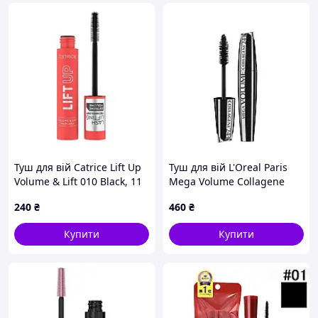
Туш для вій Catrice Lift Up
Туш для вій L'Oreal Paris
Volume & Lift 010 Black, 11
Mega Volume Collagene
мл
24H Extra Black об'ємна 9
240
₴
460
₴
мл
Купити
Купити