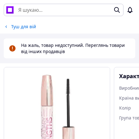
Туш для вій
На жаль, товар недоступний. Переглянь товари
від інших продавців
Харак
Виробни
Країна в
Колір
Група то