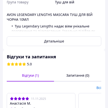
Група товару
Туш для вій
AVON LEGENDARY LENGTHS MASCARA ТУШ ДЛЯ ВІЙ
ЧОРНА 10МЛ
Туш Legendary Lengths надає віям унікальне
подовження та підкреслення. Ідеально підійде як
для повсякденного використання, так і для
виконання спеціальних завдань.
Детальніше
Опис товару
Відгуки та запитання
5.0
Avon Legendary Lengths Mascara
туш для вій
Відгуки (1)
Запитання (0)
колір:
Black
Всі
максимальне подовження
гарантує насичений колір
11.11.2025
швидке та просте застосування
Анастасія М.
Туш Legendary Lengths від бренду Avon – це продукт як