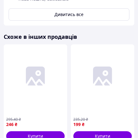
створити унікальний асортимент, не нехтуючи при
цьому якістю та цінністю своєї продукції.
Дивитись все
Схоже в інших продавців
295
.40
₴
235
.20
₴
246
₴
199
₴
Купити
Купити