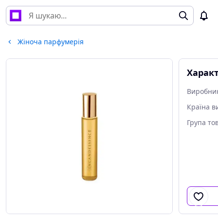
Жіноча парфумерія
Харак
Виробни
Країна в
Група то