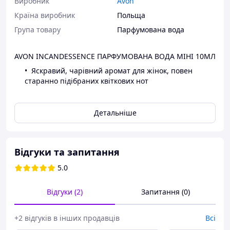
Виробник
Avon
Країна виробник
Польща
Група товару
Парфумована вода
AVON INCANDESSENCE ПАРФУМОВАНА ВОДА МІНІ 10МЛ
Яскравий, чарівний аромат для жінок, повен
старанно підібраних квіткових нот
Опис товару
Детальніше
Avon Incandessence
Відгуки та запитання
парфумована вода для жінок
5.0
Початкові ноти: бергамот, конвалія, білий
персик
Відгуки (2)
Запитання (0)
Ноти серця: лілія, троянда, мімоза
Базові ноти: тикове дерево, гвоздика, мускус
Avon Incandessence поєднує в собі традицію та
+2 відгуків в інших продавців
Всі
сучасність, а чудовий аромат має дуже жіночне