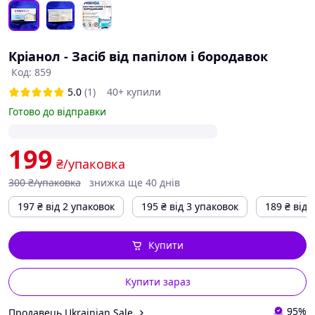
Кріанол - Засіб від папілом і бородавок
Код: 859
5.0
(1)
40+ купили
Готово до відправки
199
₴/упаковка
300
₴/упаковка
знижка ще 40 днів
197
₴
від 2 упаковок
195
₴
від 3 упаковок
189
₴
від 
Купити
Купити зараз
95%
Продавець Ukrainian Sale