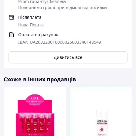
Prom гарантує безпеку
Купи зараз за акційною ціною! Наші клієнти найчастіше
Повернемо гроші при відмові від посилки
беруть від 3 уп. за раз. Позбудься папілом і бородавок
раз і назавжди!
Післяплата
Нова Пошта
Оплата на рахунок
IBAN UA263220010000026003340148549
Дивитись все
Схоже в інших продавців