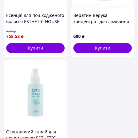
Есенція для пошкодженого
Вератин Верука
волосся ESTHETIC HOUSE
концентрат для лікування
CP-1 The Remedy Silk
бородавок без кислот,
774
₴
Essence , 150 мл
P68328AK87
758
.52
₴
600
₴
Купити
Купити
Освіжаючий спрей для
шкіри голови ESTHETIC