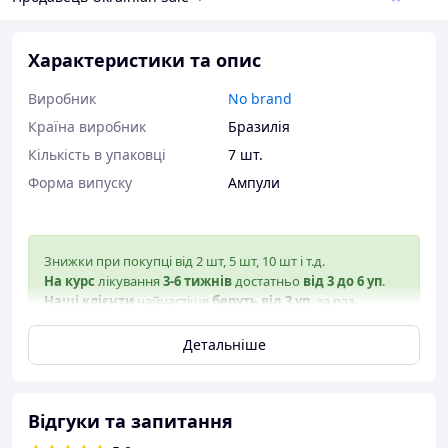
Характеристики та опис
Виробник
No brand
Країна виробник
Бразилія
Кількість в упаковці
7 шт.
Форма випуску
Ампули
Знижки при покупці від 2 шт, 5 шт, 10 шт і т.д.
На курс
лікування
3-6 тижнів
достатньо
від
3 до 6 уп
.
Наші клієнти
найчастіше
беруть від 3 уп.
за раз.
Детальніше
Обережно!
На сайті вказано офіційну ціну! Ціна на
даний товар не може бути меншою за нашу.
Стережіться підробок!
Відгуки та запитання