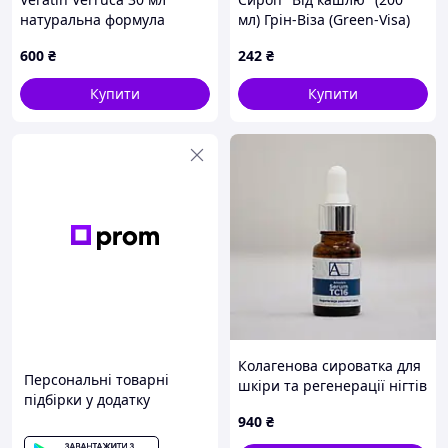
натуральна формула
мл) Грін-Віза (Green-Visa)
проти бородавок
600
₴
242
₴
68328X87X
Купити
Купити
Колагенова сироватка для
Персональні товарні
шкіри та регенерації нігтів
підбірки у додатку
- Arkada Serum TC16
940
₴