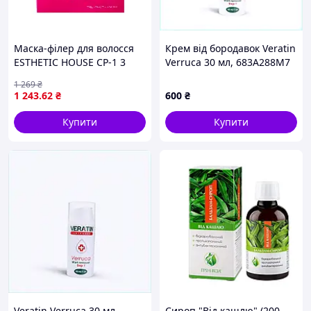
Маска-філер для волосся
Крем від бородавок Veratin
ESTHETIC HOUSE CP-1 3
Verruca 30 мл, 683A288M7
Seconds Hair Fill-Up
1 269
₴
Ampoule, 20 × 13 мл
1 243
.62
₴
600
₴
(упаковка 20 ампул) —
кератиновий філер
Купити
Купити
Veratin Verruca 30 мл
Сироп "Від кашлю" (200