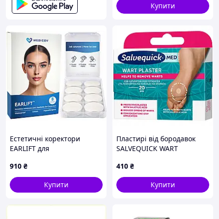
Купити
Естетичні коректори
Пластирі від бородавок
EARLIFT для
SALVEQUICK WART
відстовбурчених вух
ефективні 20 шт.
910
₴
410
₴
Пластирі для корекції вух,
8 шт.
Купити
Купити