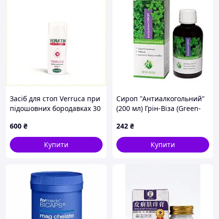
Засіб для стоп Verruca при
Сироп "Антиалкогольний"
підошовних бородавках 30
(200 мл) Грін-Віза (Green-
мл, XH6832X887
Visa)
600
₴
242
₴
Купити
Купити