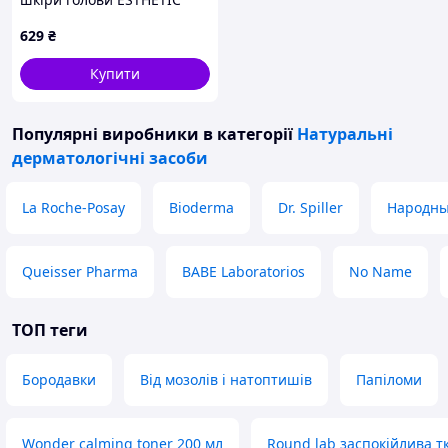
HOUSE CP-1 Scalp Tincture
629
₴
Head Spa , 100 мл
Купити
Популярні виробники
в категорії
Натуральні
дерматологічні засоби
La Roche-Posay
Bioderma
Dr. Spiller
Народны
Queisser Pharma
BABE Laboratorios
No Name
ТОП теги
Бородавки
Від мозолів і натоптишів
Папіломи
Wonder calming toner 200 мл
Round lab заспокійлива т