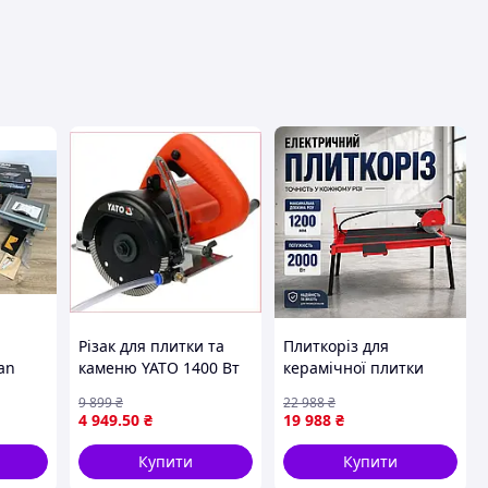
авця
Різак для плитки та
Плиткоріз для
an
каменю YATO 1400 Вт
керамічної плитки
. з
електричний з
TERMINA 2000 Вт 1200
9 899
₴
22 988
₴
алмазним диском для
мм верстат для плитки
4 949
.50
₴
19 988
₴
мокрого та сухого
верстат стаціонарний
різання
для різання
Купити
Купити
кермограніту