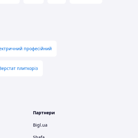
лектричний професійний
Верстат плиткоріз
Партнери
Bigl.ua
Shafa