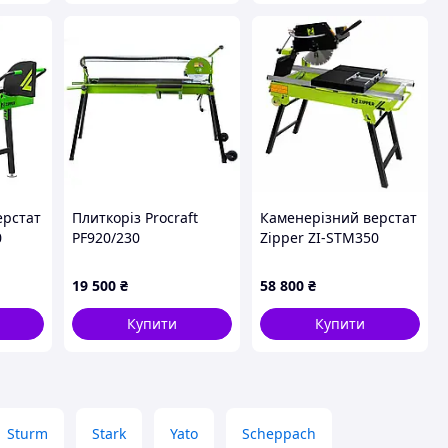
ерстат
Плиткоріз Procraft
Каменерізний верстат
0
PF920/230
Zipper ZI-STM350
 4 кВт
19 500
₴
58 800
₴
ння
Купити
Купити
Sturm
Stark
Yato
Scheppach