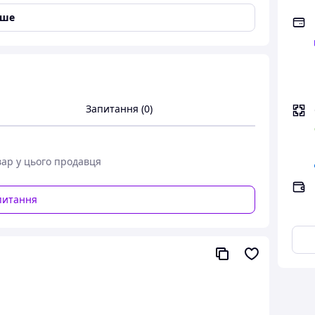
іше
Запитання (0)
вар у цього продавця
питання