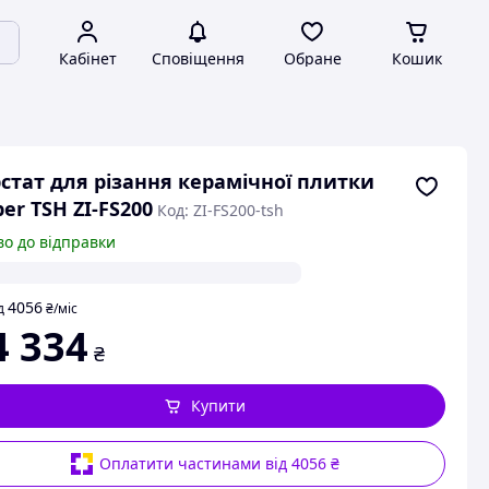
Кабінет
Сповіщення
Обране
Кошик
стат для різання керамічної плитки
per TSH ZI-FS200
Код: ZI-FS200-tsh
во до відправки
4056
д
₴
/міс
4 334
₴
Купити
Оплатити частинами від 4056 ₴