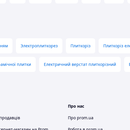
фесіоналів! 🏆
— лідери продажів на Prom.ua, і це підтвердження
 відмінного сервісу.
нням
Электроплиткорез
Плиткоріз
Плиткоріз е
. Ми
дь-
рамічної плитки
Електричний верстат плиткорізний
и
вари.
авжди
ставку
Про нас
і.
 продавців
Про prom.ua
тернет-магазин
на Prom
Робота в prom.ua