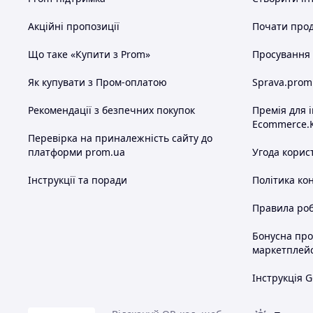
покупками і повертаються знову і знову. Це — наш
Акційні пропозиції
Почати прод
Купуючи в нашому магазині, ви отримуєте надійного парт
Що таке «Купити з Prom»
Просування в
обслуговування!
Як купувати з Пром-оплатою
Sprava.prom
Рекомендації з безпечних покупок
Премія для 
Ecommerce.
Перевірка на приналежність сайту до
платформи prom.ua
Угода корис
Інструкції та поради
Політика ко
Правила роб
Бонусна пр
маркетплей
Інструкція G