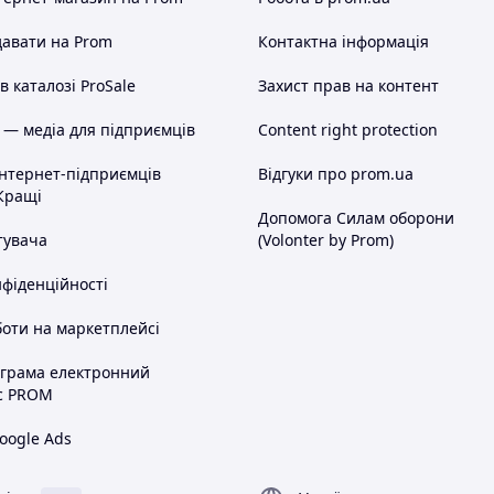
а найкраща нагорода.
авати на Prom
Контактна інформація
нера, відмінну якість та першокласне
 каталозі ProSale
Захист прав на контент
 — медіа для підприємців
Content right protection
інтернет-підприємців
Відгуки про prom.ua
Кращі
Допомога Силам оборони
тувача
(Volonter by Prom)
нфіденційності
оти на маркетплейсі
ограма електронний
с PROM
oogle Ads