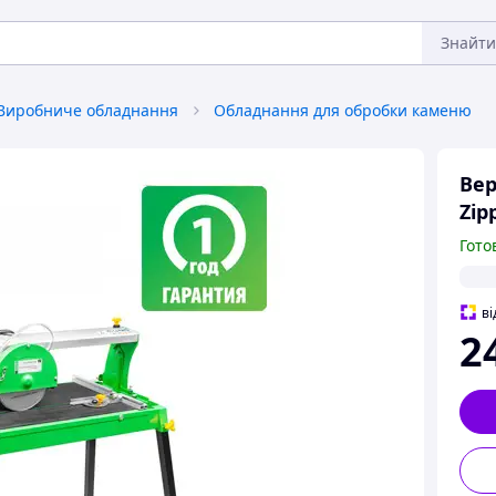
Знайти
Виробниче обладнання
Обладнання для обробки каменю
Вер
Zip
Гото
ві
2