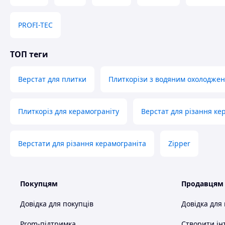
Вибір справжніх про
PROFI-TEC
З нами ви обираєте надійність і бездоганну якість. Ми 
нашої відповідальності та
ТОП теги
Чому обирають нас:
Верстат для плитки
Плиткорізи з водяним охолодже
🔧 Асортимент для всіх потреб:
від домашніх
інструментів до спецобладнання для професіоналів
допоможемо вам підібрати необхідні рішення для бу
Плиткоріз для керамограніту
Верстат для різання ке
яких завдань.
✅ Гарантія якості:
працюємо лише з перевіреним
брендами, щоб ви отримували виключно надійні то
Верстати для різання керамограніта
Zipper
📞 Клієнтський сервіс:
наша команда експертів з
готова проконсультувати та забезпечити швидку до
по всій країні.
💸 Вигідні умови:
ми піклуємось про те, щоб ви
Покупцям
Продавцям
отримували найкраще співвідношення ціни та якост
Регулярні знижки, акції та спецпропозиції роблять
Довідка для покупців
Довідка для
покупки у нас ще приємнішими.
🌟 Репутація і довіра:
наші клієнти задоволені
Prom-підтримка
Створити ін