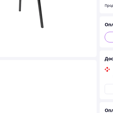
Прод
Оп
Дос
Опл