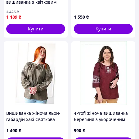
вишиванка з квітковим
візерунком з кулірки
1 426
₴
бавовна L [n-9262]
1 189
₴
1 550
₴
Купити
Купити
Вишиванка жіноча льон-
4Profi жіноча вишиванка
габардін хакі Святкова
Берегиня з укороченим
4Profi S(44) 8P6138B6C6
рукавом 86B13842CP
1 490
₴
990
₴