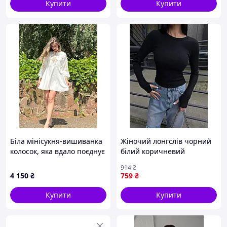
Купити
Купити
Біла мінісукня-вишиванка
Жіночий лонгслів чорний
колосок, яка вдало поєднує
білий коричневий
українські традиції та
бордовий кофта облягаюча
914
₴
молодіжний повсякденний
Adver
4 150
₴
759
₴
стиль
Купити
Купити