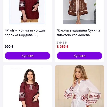
4Profi жіночий етно одяг
Жіноча вишивана Сукня з
сорочка бордова 50,
плахтою коричнева
861C3841TA
вишиванка Shopingo
3 641
₴
990
₴
3 039
₴
Купити
Купити