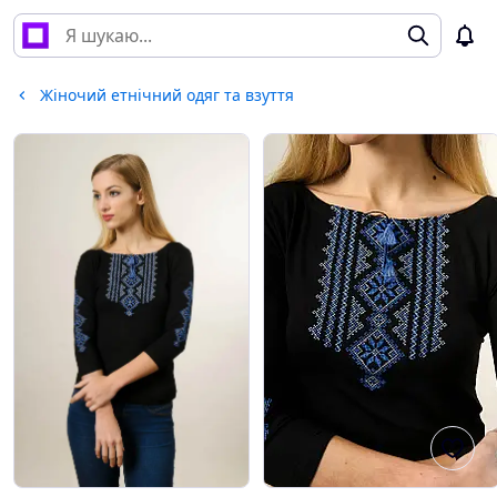
Жіночий етнічний одяг та взуття