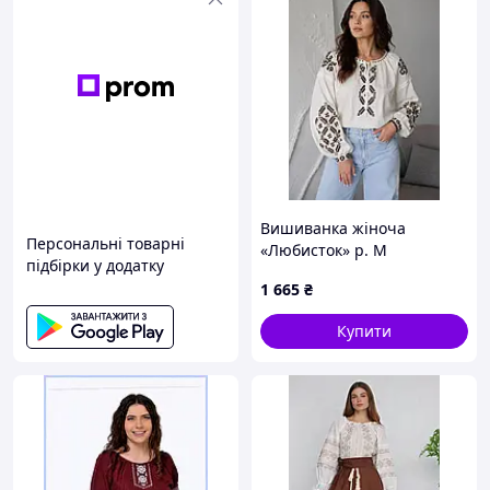
Вишиванка жіноча
Персональні товарні
«Любисток» р. M
підбірки у додатку
1 665
₴
Купити