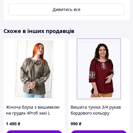
Дивитись все
Схоже в інших продавців
Жіноча блуза з вишивкою
Вишита туніка 3/4 рукав
на грудях 4Profi хакі L
бордового кольору
8X6K1H3865
Берегиня 8X6E13841
1 490
₴
990
₴