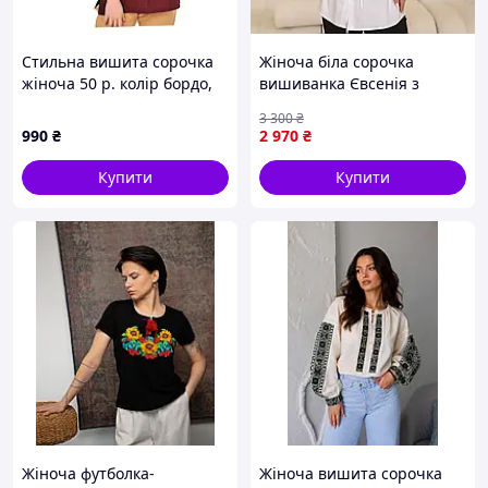
Стильна вишита сорочка
Жіноча біла сорочка
жіноча 50 р. колір бордо,
вишиванка Євсенія з
8H6E138H41
червоною вишивкою
3 300
₴
990
₴
2 970
₴
Купити
Купити
Жіноча футболка-
Жіноча вишита сорочка