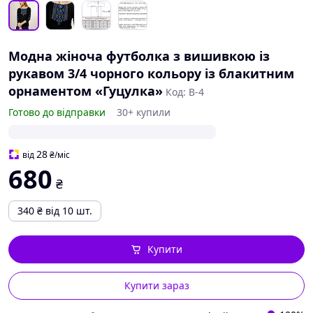
Модна жіноча футболка з вишивкою із
рукавом 3/4 чорного кольору із блакитним
орнаментом «Гуцулка»
Код: B-4
Готово до відправки
30+ купили
28
від
₴
/міс
680
₴
340
₴
від 10 шт.
Купити
Купити зараз