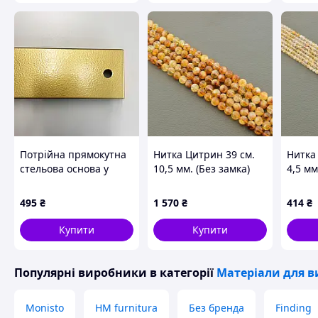
Потрійна прямокутна
Нитка Цитрин 39 см.
Нитка
стельова основа у
10,5 мм. (Без замка)
4,5 мм
кольорі золото
50х6х2,5 см
495
₴
1 570
₴
414
₴
Купити
Купити
Популярні виробники
в категорії
Матеріали для в
Monisto
HM furnitura
Без бренда
Finding