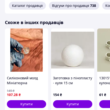
Каталог продавця
Відгуки про продавця
738
Ко
Схоже в інших продавців
Силіконовий молд
Заготовка з пінопласту
13015
Мініатюрна
- куля 15 см
кулона
декоративна баночка
(родій
149
₴
(бочечка) 1,5 см для
107
.28
₴
154
₴
61
₴
епоксидної смоли |
Форма для брелків,
Купити
Купити
сережок та мініатюр