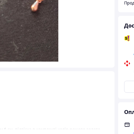
Прод
Дос
Опл
6 см, підвіска в комплекті колір рожеве золото