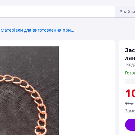
Знайти
Матеріали для виготовлення прикрас та аксесуарів
Зас
лан
Код:
Гото
1
11
₴
Замо