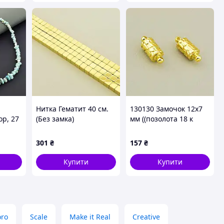
Нитка Гематит 40 см.
130130 Замочок 12х7
р, 27
(Без замка)
мм ((позолота 18 к
(лимонна)))
301
₴
157
₴
Купити
Купити
oro
Scale
Make it Real
Creative