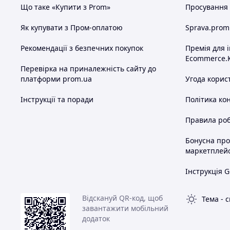
Що таке «Купити з Prom»
Просування в
Як купувати з Пром-оплатою
Sprava.prom
Рекомендації з безпечних покупок
Премія для 
Ecommerce.
Перевірка на приналежність сайту до
платформи prom.ua
Угода корис
Інструкції та поради
Політика ко
Правила роб
Бонусна пр
маркетплей
Інструкція G
Відскануй QR-код, щоб
Тема
-
с
завантажити мобільний
додаток