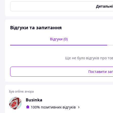
темне - 1 шт. Довжина комплекту 8 см
Детальн
Схожі товари за характеристиками
Відгуки та запитання
Відгуки (0)
Ще не було відгуків про то
Поставити за
Був online:
вчора
Businka
100% позитивних відгуків