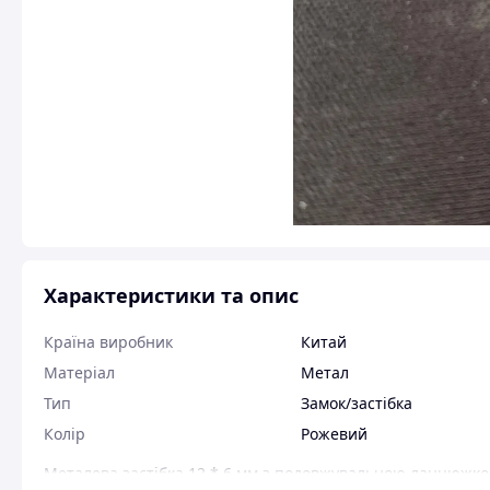
Характеристики та опис
Країна виробник
Китай
Матеріал
Метал
Тип
Замок/застібка
Колір
Рожевий
Металева застібка 12 * 6 мм з подовжувальною ланцюжком 