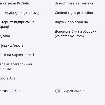
 каталозі ProSale
Захист прав на контент
 — медіа для підприємців
Content right protection
інтернет-підприємців
Відгуки про prom.ua
Кращі
Допомога Силам оборони
тувача
(Volonter by Prom)
нфіденційності
оти на маркетплейсі
ограма електронний
с PROM
oogle Ads
вітла
Українська
BETA