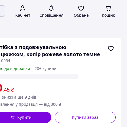
Кабінет
Сповіщення
Обране
Кошик
тібка з подовжувальною
цюжком, колір рожеве золото темне
 0954
во до відправки
20+ купили
0
.45
₴
знижка ще 9 днів
влення у продавця — від 300 ₴
Купити
Купити зараз