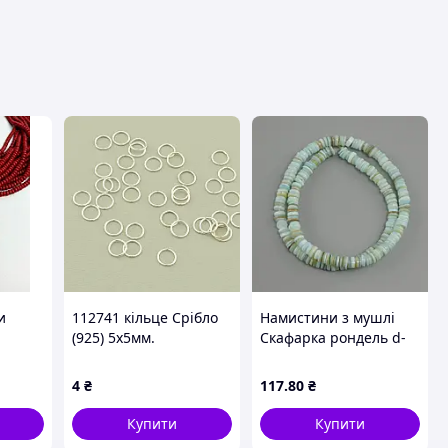
вця
и
112741 кільце Срібло
Намистини з мушлі
(925) 5x5мм.
Скафарка рондель d-
6х1,5-2мм+- L-39см+-
на волосіні
4
₴
117
.80
₴
Купити
Купити