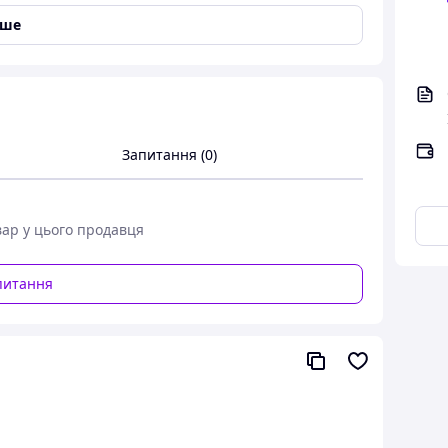
іше
Запитання (0)
вар у цього продавця
питання