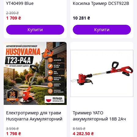
YT40499 Blue
Косилка Тример DCST922B
20V з США
2 399
₴
1 709
₴
10 281
₴
Купити
Купити
Електротример для трави
Триммер YATO
Husqvarna Акумуляторний
аккумуляторный 18В 2Ач
тример для газону 24V
для стрижки травы вдоль
3 596
₴
8 565
₴
Бездротовий тример для
заборов и клумб с
1 798
₴
4 282
.50
₴