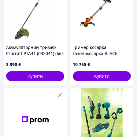
Акумуляторний тример
Тример косарка
Procraft PTA41 (032041) (без
газонокосарка BLACK
АКБ та ЗП)
DECKER BCSTA536B-XJ - 36
3 390
₴
10 755
₴
В - 33 см
Купити
Купити