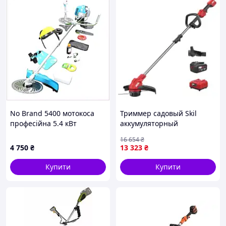
No Brand 5400 мотокоса
Триммер садовый Skil
професійна 5.4 кВт
аккумуляторный
комплектація Еко,
бесщеточный, 0250 AB, Li-
16 654
₴
9E02943T5
Ion 20V 2.5Ah (GT1E0250AB)
4 750
₴
13 323
₴
(U1144128_BR)
Купити
Купити