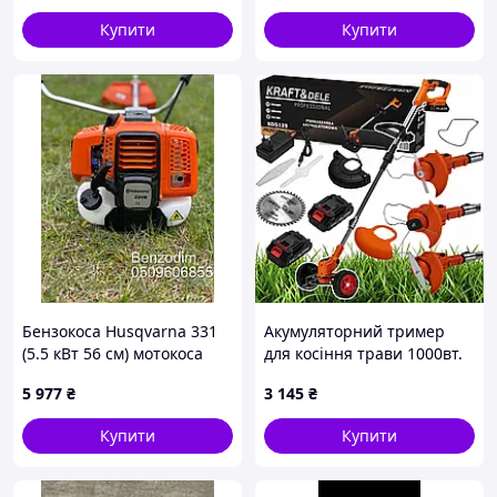
дачі 5АH Тример для дому
шириной покоса 25/35см
Купити
Купити
Бензокоса Husqvarna 331
Акумуляторний тример
(5.5 кВт 56 см) мотокоса
для косіння трави 1000вт.
хусварна 3 р гарантія
Коса акумуляторна. Коса
5 977
₴
3 145
₴
акумуляторна під волосінь.
Купити
Купити