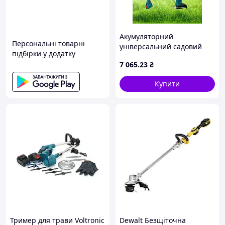
Акумуляторний
Персональні товарні
універсальний садовий
підбірки у додатку
набір 6 в 1 Секатор Міні-
7 065
.23
₴
пила Тример Повітродувка
Подовжувач Кущоріз top
Купити
shop ua_
Тример для трави Voltronic
Dewalt Безщіточна