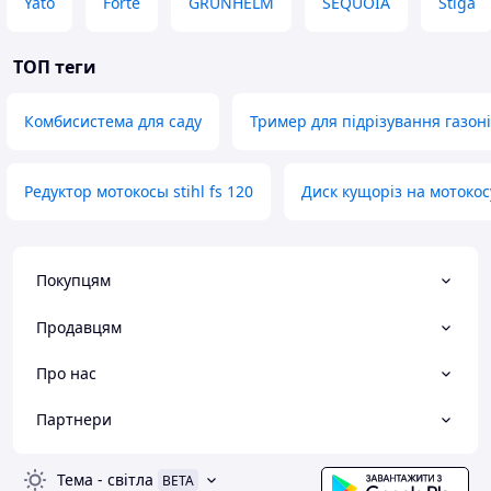
Yato
Forte
GRUNHELM
SEQUOIA
Stiga
ТОП теги
Комбисистема для саду
Тример для підрізування газон
Редуктор мотокосы stihl fs 120
Диск кущоріз на мотокос
Покупцям
Продавцям
Про нас
Партнери
Тема
-
світла
BETA