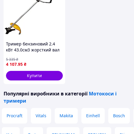
Тример бензиновий 2.4
кВт 43.0см3 жорсткий вал
U-ручка (котушка, ніж)
5 335
₴
SIGMA (5612601)
4 107
.95
₴
Купити
Популярні виробники
в категорії
Мотокоси і
тримери
Procraft
Vitals
Makita
Einhell
Bosch