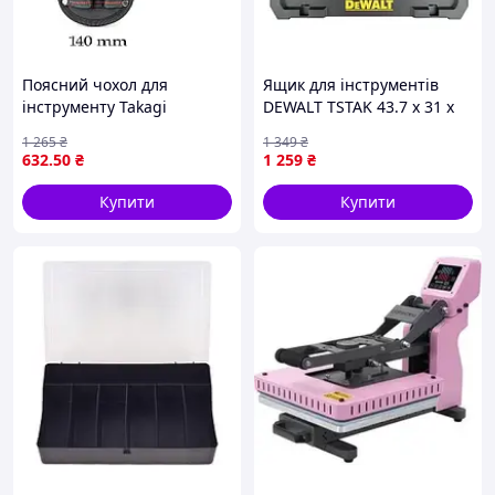
Житомирі, Херсоні, Чернівцях, Черкасах, Полтаві,
Сумах, Ужгороді та інших.
А також самовивозом із міста Бориспіль.
Поясний чохол для
Ящик для інструментів
інструменту Takagi
DEWALT TSTAK 43.7 x 31 x
Samurai Black SRB-12 з
12 см (DT70716-QZ)
1 265
₴
1 349
₴
двома місткими кишенями
632
.50
₴
1 259
₴
для зручності
використання
Купити
Купити