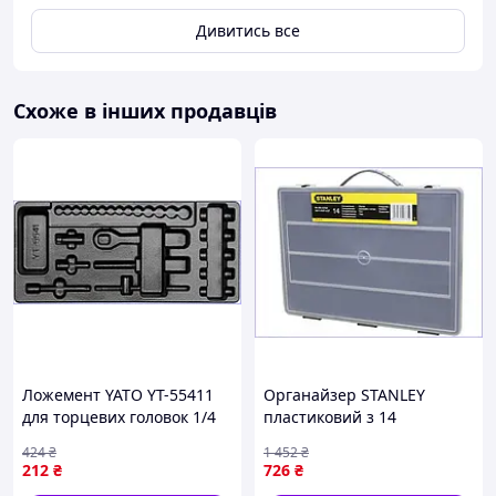
Дивитись все
Схоже в інших продавців
Ложемент YATO YT-55411
Органайзер STANLEY
для торцевих головок 1/4
пластиковий з 14
дюйма організація
відділеннями для
424
₴
1 452
₴
інструментів у шафі
зберігання ручного
212
₴
726
₴
інструменту та аксесуарів