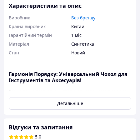
Характеристики та опис
Виробник
Без бренду
Країна виробник
Китай
Гарантійний термін
1 міс
Матеріал
Синтетика
Стан
Новий
Гармонія Порядку: Універсальний Чохол для
Інструментів та Аксесуарів!
Ваш вірний помічник у створенні ідеального порядку
та акуратності —
багатофункціональний чохол
,
Детальніше
виконаний з високоміцного матеріалу оксфорд, який
призначений як для професіоналів, так і для ентузіастів
своєї справи. Цей чохол не тільки упорядкує, а й
захистить Ваші інструменти, паяльник, аксесуари та
Відгуки та запитання
інші дрібні предмети, забезпечуючи їх безпеку та
готовність до миттєвого використання.
5.0