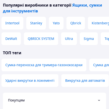
Популярні виробники
в категорії
Ящики, сумки
для інструментів
Intertool
Stanley
Yato
Qbrick
Kistenber
DeWalt
QBRICK SYSTEM
Ultra
Sigma
To
ТОП теги
Сумка-переноска для тримера-газонокосарки
Сумка дл
Ударні викрутки в ложементі
Викрутка для автоматів
Покупцям