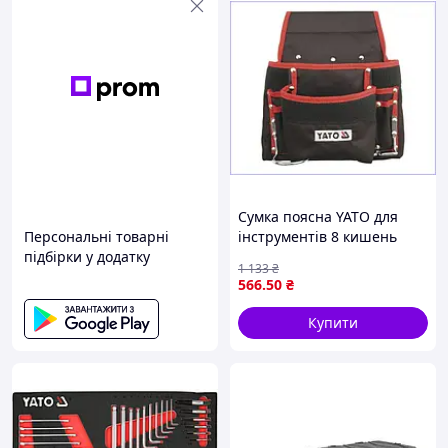
Сумка поясна YATO для
Персональні товарні
інструментів 8 кишень
підбірки у додатку
чорна кобура для зручного
1 133
₴
зберігання і
566
.50
₴
транспортування
Купити
Ви завжди можете проконсультуватися і