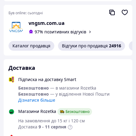
ідеальним супутником у будь-яких поїздках.
Надійність і безпека
: Захист вмісту від
Був online:
сьогодні
випадкового випадання забезпечується завдяки
надійній застібці-блискавці.
vngsm.com.ua
Ефективна організація простору
: Внутрішні
97% позитивних відгуків
кріпильні стрічки дозволяють акуратно
розмістити та зафіксувати кожен предмет у чохлі.
Каталог продавця
Відгуки про продавця
24916
К
Цей чохол стане вашим незамінним помічником у
забезпеченні порядку та організованості робочого
простору, підвищить Вашу продуктивність та дозволить
насолоджуватися кожним моментом роботи з
Доставка
інструментами та аксесуарами.
Підписка на доставку Smart
Технічні характеристики:
Безкоштовно
— в магазини Rozetka
Матеріал
: Зносостійкий оксфорд
Безкоштовно
— у відділення Нової Пошти
Розміри
: 24.5x12x5 см
Дізнатися більше
Замок
: Надійна застібка-блискавка
Додаткові зручності
: Внутрішні кріпильні
Магазини Rozetka
Безкоштовно
стрічки для надійного зберігання інструментів
На замовлення до 15 кг і 120 см
Доставка
9 - 11 серпня