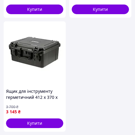
KNO20154T (KNO20154T) -
майстрів
Краща якість тільки на
Купити
Купити
Ящик для інструменту
герметичний 412 x 370 x
200 мм з поліпропілену
3 700
₴
Yato YT-088975
3 145
₴
Купити