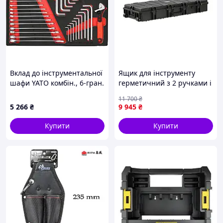
поставити будь-які питання, що Вас цікавлять,
нашим менеджерам у розділі контакти
Вклад до інструментальної
Ящик для інструменту
Надсилання замовлень здійснюється в день
шафи YATO комбін., 6-гран.
герметичний з 2 ручками і
оформлення та оплати, що гарантує швидке
і розвід ключі, видалюв
2 колесам (1200 x 515 x 190
отримання!
11 700
₴
гви 530х390х32 мм 41 ел
мм) з поліпропілену Yato
5 266
₴
9 945
₴
YT-08884
Купити
Купити
Купити з доставкою Чохол, сумка, пенал для
інструментів, паяльника, аксесуарів, дрібниць,
на замку 24.5x12x5 см у містах:
Києві, Харкові, Дніпрі, Одесі, Миколаєві, Запоріжжі,
Львові, Івано-Франківську, Рівному, Луцьку, Чернігові,