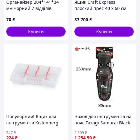
Органайзер 204*141*34
Ящик Craft Express
мм чорний 7 відділів
плоский прес 40 х 60 см
(00000031723)
Рожевий
70
₴
37 700
₴
Купити
Купити
Популярний! Ящик для
Чохол для інструментів на
інструментів Kistenberg
пояс Takagi Samurai Black
органайзер 8",
SRBT-4, зручний і
747
₴
2 509
₴
195*155*35, NORT,
стильний аксесуар для
224
₴
1 254
.50
₴