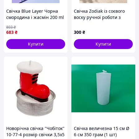
Свічка Blue Layer Чорна
Свічка Zodiak із соєвого
смородина і жасмін 200 ml
воску ручної роботи з
камінням раухтопазу та
803
₴
крихтою білого кварцу
683
₴
300
₴
Купити
Купити
Новорічна свічка "Чобіток"
Свічка величезна 15 см Ø
10-77-4 розмір свічки 3,5х5
6 см 350 грам (1 шт)