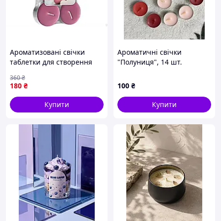
Ароматизовані свічки
Ароматичні свічки
таблетки для створення
"Полуниця", 14 шт.
затишку в саду 6 штук ТМ
360
₴
BISPOL
180
₴
100
₴
Купити
Купити