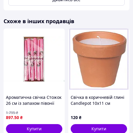
Схоже в інших продавців
Ароматична свічка Стожок
Свічка в коричневій глині
26 см із запахом півонії
Candlepot 10х11 см
для створення затишку та
71AA4915K
1 795
₴
атмосфери в будинку 18
897
.50
₴
120
₴
шт. в пакованні
Купити
Купити