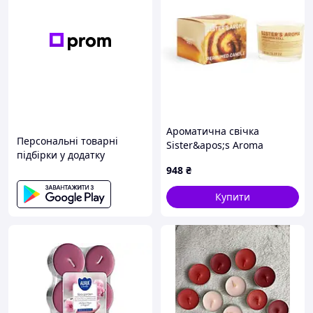
Ароматична свічка
Персональні товарні
Sister&apos;s Aroma
підбірки у додатку
Cinnamon Roll 150 г
948
₴
(4820227786367)
Купити