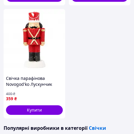
Свічка парафінова
Novogod'ko Лускунчик
974663 14,5х6 см
400
₴
359
₴
Купити
Популярні виробники
в категорії
Свічки