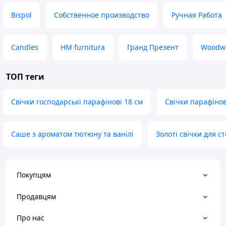
Bispol
Собственное производство
Ручная Работа
Candles
HM furnitura
Гранд Презент
Woodw
ТОП теги
Свічки господарські парафінові 18 см
Свічки парафінові
Саше з ароматом тютюну та ванілі
Золоті свічки для с
Покупцям
Продавцям
Про нас