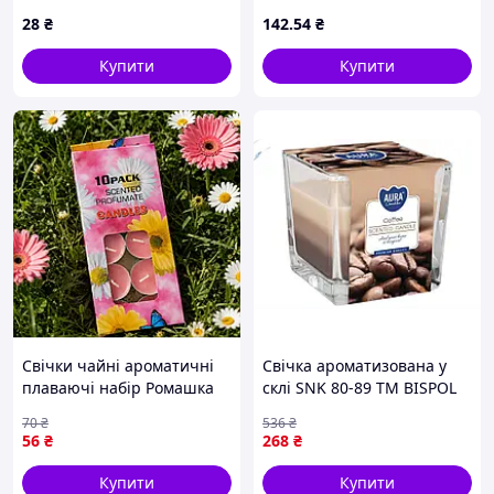
см
28
₴
142
.54
₴
Купити
Купити
Свічки чайні ароматичні
Свічка ароматизована у
плаваючі набір Ромашка
склі SNK 80-89 ТМ BISPOL
10 шт, свічки для
для створення затишку і
70
₴
536
₴
романтичної вечері декор
аромату в домі
56
₴
268
₴
Купити
Купити