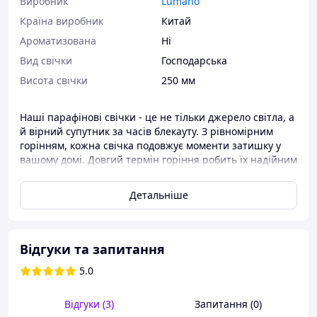
Виробник
Lumano
Країна виробник
Китай
Ароматизована
Ні
Вид свічки
Господарська
Висота свічки
250 мм
Наші парафінові свічки - це не тільки джерело світла, а
й вірний супутник за часів блекауту. З рівномірним
горінням, кожна свічка подовжує моменти затишку у
вашому домі. Довгий термін горіння робить їх надійним
джерелом світла в найважливіші моменти. Довіртеся
теплу і довговічності наших свічок у кожному куточку
Детальніше
вашого будинку.
Відгуки та запитання
5.0
Відгуки (3)
Запитання (0)