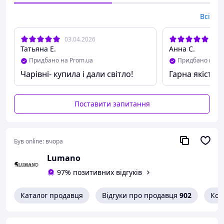
Всі
03.04.2026
13.
Татьяна Е.
Анна С.
Придбано на Prom.ua
Придбано на P
Чарівні- купила і дали світло!
Гарна якість з
Поставити запитання
Був online:
вчора
Lumano
97% позитивних відгуків
Каталог продавця
Відгуки про продавця
902
Кон