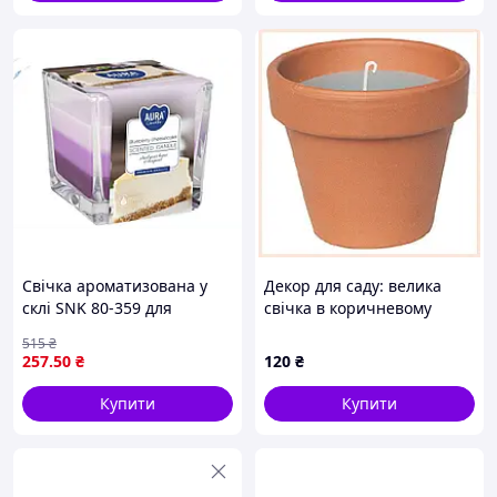
Свічка ароматизована у
Декор для саду: велика
склі SNK 80-359 для
свічка в коричневому
створення затишку і
горщику, 7A149P1K8
515
₴
аромату в домі
257
.50
₴
120
₴
Купити
Купити