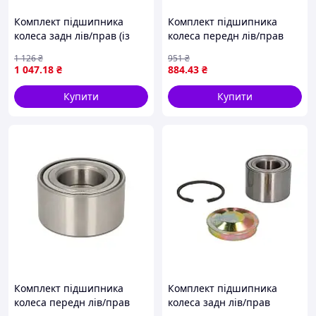
Комплект підшипника
Комплект підшипника
колеса задн лів/прав (із
колеса передн лів/прав
маточиною) (35x65x20,5)
(42x82x36) CITROEN
1 126
₴
951
₴
KIA SPORTAGE 2.0/2.0D
BERLINGO, BX, XANTIA,
1 047
.18
₴
884
.43
₴
04.94-08.03 BTA H20307BTA
XSARA, XSARA PICASSO, ZX,
PEUGEOT 205, 205 I,
Купити
Купити
Комплект підшипника
Комплект підшипника
колеса передн лів/прав
колеса задн лів/прав