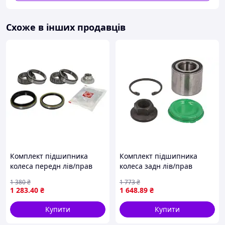
Схоже в інших продавців
Комплект підшипника
Комплект підшипника
колеса передн лів/прав
колеса задн лів/прав
(38x63x17,5) KIA PRIDE, RIO
(27x53x43) OPEL COMBO,
1 380
₴
1 773
₴
I, SPORTAGE, MAZDA 121 II,
COMBO TOUR, CORSA C,
1 283
.40
₴
1 648
.89
₴
DEMIO 1.1-2.0D 01.90-02.05
TIGRA 1.0-1.8 09.00- SNR
FAG
R153.37
Купити
Купити