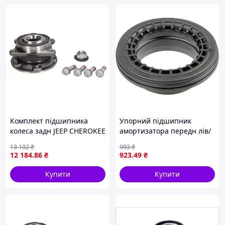
Комплект підшипника
Упорний підшипник
колеса задн JEEP CHEROKEE
амортизатора передн лів/
2.0-3.2 11.13- SKF VKBA
прав CHEVROLET CAPTIVA,
13 102
₴
993
₴
6662
HYUNDAI I30, I40 I, I40 I
12 184
.86
₴
923
.49
₴
CW, IX35, SONATA VI, KIA
CERATO III,
Купити
Купити