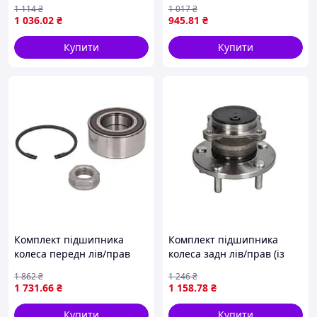
(45x86x45) LEXUS RX,
(35x68x48) NISSAN
1 114
₴
1 017
₴
TOYOTA TERCEL 1.3/3.5
PRIMASTAR, OPEL VIVARO A,
1 036
.02
₴
945
.81
₴
09.90-08.15 BTA H12076BTA
RENAULT TRAFIC II 1.9D-
2.5D 02.01- BTA
Купити
Купити
Комплект підшипника
Комплект підшипника
колеса передн лів/прав
колеса задн лів/прав (із
(42x82x36) DS DS 3, DS 4, DS
маточиною) (42x142x100)
1 862
₴
1 246
₴
5, CITROEN BERLINGO,
MAZDA 3 1.3-2.3 10.03-
1 731
.66
₴
1 158
.78
₴
BERLINGO MULTISPACE, C3
09.14 BTA H23062BTA
AIRCROSS I,
Купити
Купити