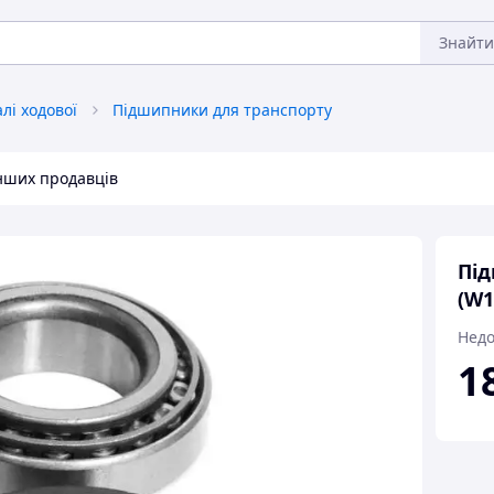
Знайти
лі ходової
Підшипники для транспорту
інших продавців
Під
(W1
Недо
1