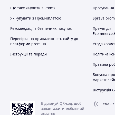
Що таке «Купити з Prom»
Просування в
Як купувати з Пром-оплатою
Sprava.prom
Рекомендації з безпечних покупок
Премія для 
Ecommerce.
Перевірка на приналежність сайту до
платформи prom.ua
Угода корис
Інструкції та поради
Політика ко
Правила роб
Бонусна пр
маркетплей
Інструкція G
Відскануй QR-код, щоб
Тема
-
с
завантажити мобільний
додаток