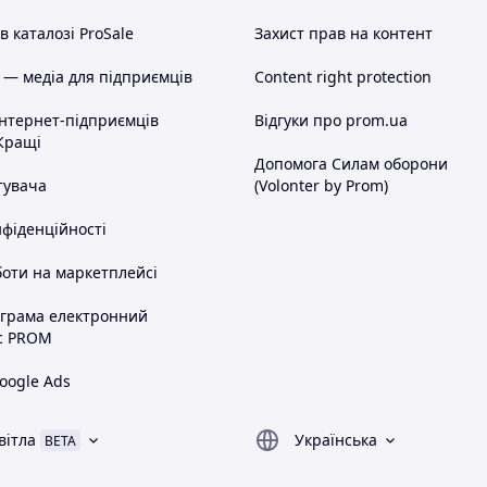
 каталозі ProSale
Захист прав на контент
 — медіа для підприємців
Content right protection
інтернет-підприємців
Відгуки про prom.ua
Кращі
Допомога Силам оборони
тувача
(Volonter by Prom)
нфіденційності
оти на маркетплейсі
ограма електронний
с PROM
oogle Ads
вітла
Українська
BETA