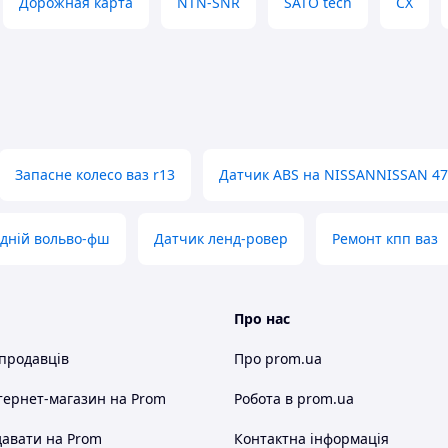
Дорожная карта
NTN-SNR
SATO tech
CX
Запасне колесо ваз r13
Датчик ABS на NISSANNISSAN 47
адній вольво-фш
Датчик ленд-ровер
Ремонт кпп ваз
Про нас
 продавців
Про prom.ua
тернет-магазин
на Prom
Робота в prom.ua
авати на Prom
Контактна інформація