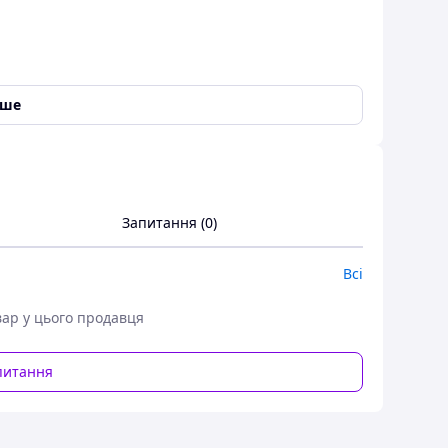
іше
05; A0119976147; 201 330 02 51; A0119975147;
Запитання (0)
 05; A0009815905
Всі
вар у цього продавця
питання
bi (S124) 1985-1993, Mercedes-Benz COUPE (C124)
O 00941 застосовується як аналог оригінального