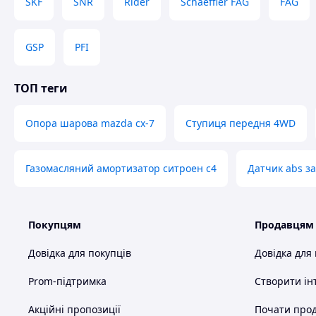
SKF
SNR
Rider
Schaeffler FAG
FAG
GSP
PFI
ТОП теги
Опора шарова mazda cx-7
Ступиця передня 4WD
Газомасляний амортизатор ситроен с4
Датчик abs з
Покупцям
Продавцям
Довідка для покупців
Довідка для
Prom-підтримка
Створити ін
Акційні пропозиції
Почати прод