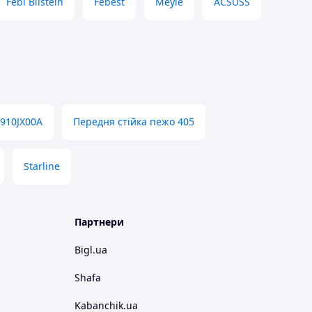
Febi Bilstein
Febest
Meyle
ACSUSS
910JX00A
Передня стійка пежо 405
Starline
Партнери
Bigl.ua
Shafa
Kabanchik.ua