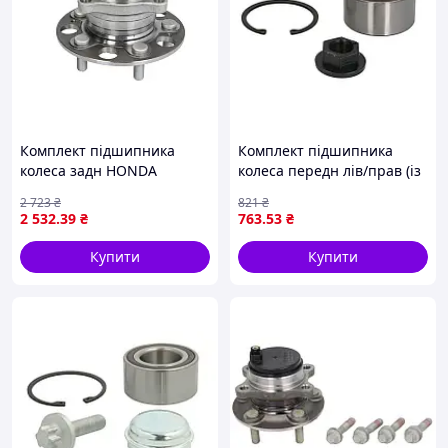
Комплект підшипника
Комплект підшипника
колеса задн HONDA
колеса передн лів/прав (із
ACCORD IX, ACCORD VII,
ABS) (39x72x37) FORD
2 723
₴
821
₴
ACCORD VIII 2.0-3.5 09.02-
FIESTA V, FOCUS I, FUSION,
2 532
.39
₴
763
.53
₴
BTA H24030BTA
MAZDA 2 1.2-2.0 10.98-
12.12 BTA
Купити
Купити