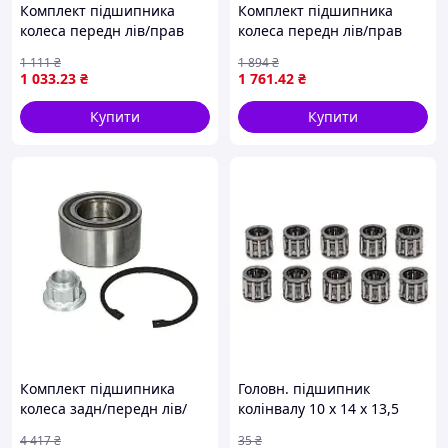
Комплект підшипника
Комплект підшипника
колеса передн лів/прав
колеса передн лів/прав
(42x78x40) HYUNDAI
(42x80x44) DS DS 4 II, DS 7,
1 111
₴
1 894
₴
ELANTRA IV, ELANTRA V, I30,
CITROEN BERLINGO, C4
1 033
.23
₴
1 761
.42
₴
IX20, VELOSTER, KIA CEE'D,
GRAND PICASSO II, C4 II, C4
CERATO I,
PICASSO
Купити
Купити
Комплект підшипника
Головн. підшипник
колеса задн/передн лів/
колінвалу 10 x 14 x 13,5
прав (51x96x50) AUDI Q7,
(голчастий підшипник)
4 417
₴
35
₴