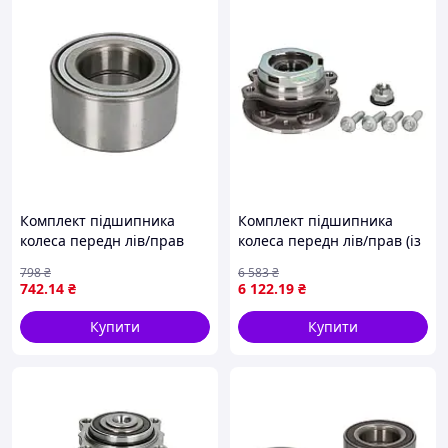
Комплект підшипника
Комплект підшипника
колеса передн лів/прав
колеса передн лів/прав (із
(40x74x36) NISSAN AD,
маточиною) (33x93x43)
798
₴
6 583
₴
ALMERA CLASSIC, ALMERA I,
NISSAN NV300, OPEL
742
.14
₴
6 122
.19
₴
ALMERA II, MAXIMA /
VIVARO B, RENAULT ESPACE
MAXIMA QX V,
V, TRAFIC III
Купити
Купити