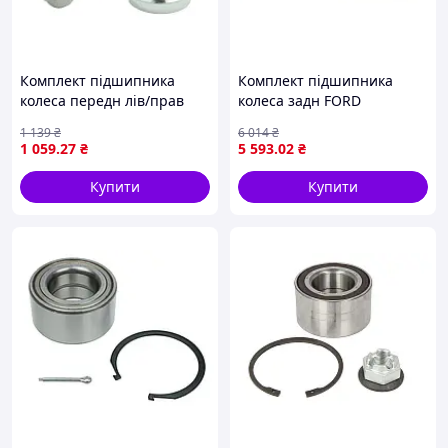
Комплект підшипника
Комплект підшипника
колеса передн лів/прав
колеса задн FORD
(44,8x84x40,8) MERCEDES A
MONDEO V 1.0-2.5 09.12-
1 139
₴
6 014
₴
(W176), B SPORTS TOURER
03.22 SKF VKBA 7078
1 059
.27
₴
5 593
.02
₴
(W245), B SPORTS TOURER
(W246, W242),
Купити
Купити