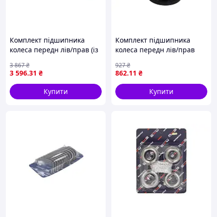
Комплект підшипника
Комплект підшипника
колеса передн лів/прав (із
колеса передн лів/прав
маточиною) (29x136x85)
(45x73x20) MITSUBISHI
3 867
₴
927
₴
AUDI A3, Q2, TT, CUPRA
DELICA / SPACE GEAR, L 300
3 596
.31
₴
862
.11
₴
FORMENTOR, SEAT ATECA,
/ DELICA II, L 300 III, L200,
LEON, LEON SC,
PAJERO
Купити
Купити