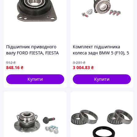
Підшипник приводного
Комплект підшипника
валу FORD FIESTA, FIESTA
колеса задн BMW 5 (F10), 5
IV, GALAXY I, MONDEO III,
(F11), 5 GRAN TURISMO
912
₴
3 231
₴
TOYOTA CARINA IV, VW
(F07), 6 (F12), 6 (F13), 6
848
.16
₴
3 004
.83
₴
SHARAN, TRANSPORTER T4
GRAN COUPE (F06), 7 (F01,
1.25-3.0
F02,
Купити
Купити