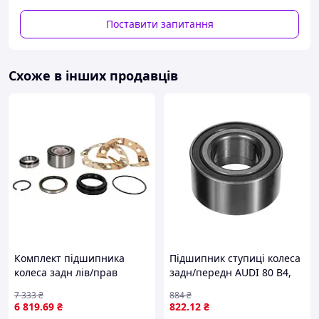
Поставити запитання
Схоже в інших продавців
Комплект підшипника
Підшипник ступиці колеса
колеса задн лів/прав
задн/передн AUDI 80 B4,
(42x82x40) TOYOTA
A4 B5, VW PASSAT B5,
7 333
₴
884
₴
FORTUNER, HILUX VIII 2.4D-
PASSAT B5.5 1.6-2.8 09.91-
6 819
.69
₴
822
.12
₴
4.0 06.04- SKF VKBA 7795
05.05 MEYLE 100 407 0038