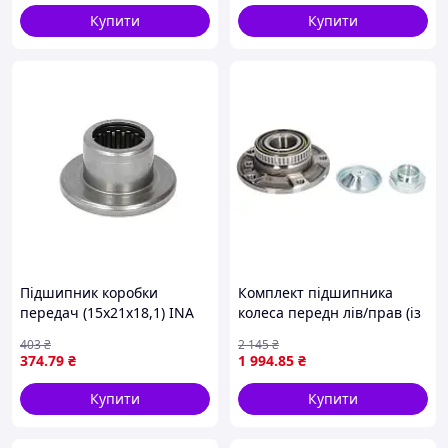
Купити
Купити
Підшипник коробки
Комплект підшипника
передач (15x21x18,1) INA
колеса передн лів/прав (із
712 0476 10
маточиною) (37x139x65)
403
₴
2 145
₴
BMW 3 (E36), 3 (E46), 5
374
.79
₴
1 994
.85
₴
(E34), 7 (E32), 8 (E31), Z3
(E36),
Купити
Купити