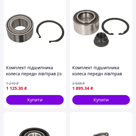
Комплект підшипника
Комплект підшипника
колеса передн лів/прав (із
колеса передн лів/прав
маточиною) (45x84x39)
(38x69x39) CITROEN C1, C1
1 210
₴
2 038
₴
HYUNDAI GRANDEUR, I40 I,
II, PEUGEOT 107, 108,
1 125
.30
₴
1 895
.34
₴
I40 I CW, IX35, SANTA FÉ I,
TOYOTA AYGO, COROLLA, IQ
SONATA
1.0-1.4D
Купити
Купити