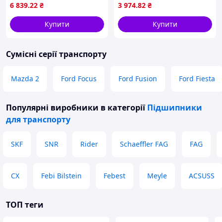
CHEROKEE I, GRAND
T6, TOUAREG,
6 839
.22
₴
3 974
.82
₴
CHEROKEE II 2.5D-5.9 01.92-
TRANSPORTER T5,
09.05 SNR R186.25
TRANSPORTER T6,
Купити
Купити
TRANSPORTER T6 /
Сумісні серії транспорту
Mazda 2
Ford Focus
Ford Fusion
Ford Fiesta
Популярні виробники
в категорії
Підшипники
для транспорту
SKF
SNR
Rider
Schaeffler FAG
FAG
CX
Febi Bilstein
Febest
Meyle
ACSUSS
ТОП теги