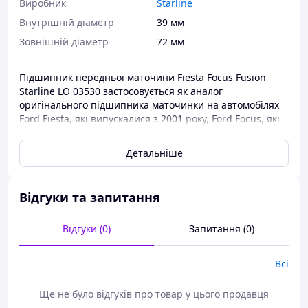
Виробник
Starline
Внутрішній діаметр
39 мм
Зовнішній діаметр
72 мм
Підшипник передньої маточини Fiesta Focus Fusion
Starline LO 03530 застосовується як аналог
оригінального підшипника маточинки на автомобілях
Ford Fiesta, які випускалися з 2001 року, Ford Focus, які
випускалися з 1998 року та Ford Fusion, , які
випускалися з 2002 року.
Детальніше
Підшипники-ступи ви завжди можете придбати в
нашому інтернет-магазині за найдоступнішими цінами.
Відгуки та запитання
Відгуки (0)
Запитання (0)
Всі
Ще не було відгуків про товар у цього продавця