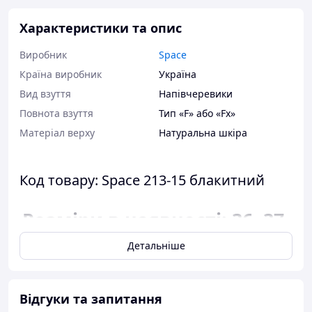
Характеристики та опис
Виробник
Space
Країна виробник
Україна
Вид взуття
Напівчеревики
Повнота взуття
Тип «F» або «Fx»
Матеріал верху
Натуральна шкіра
Код товару: Space 213-15 блакитний
Розміри в наявності: 36, 37,
38, 39, 40.
Детальніше
Відповідність розміру до
довжини устілки.
Відгуки та запитання
розмір 36 - 23,5