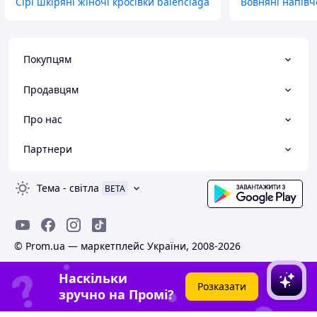
Сірі шкіряні жіночі кросівки balenciaga
Вовняні напівч
Покупцям
Продавцям
Про нас
Партнери
Тема
-
світла
BETA
© Prom.ua — маркетплейс України, 2008-2026
Наскільки
Розказати
зручно на Промі?