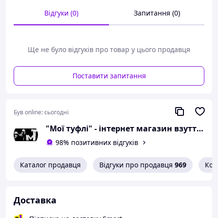
сантиметра;
Відгуки (0)
Запитання (0)
розмір 37 - 24 сантиметра;
розмір 38 - 24,5
сантиметра;
розмір 39 - 25 сантиметрів;
Ще не було відгуків про товар у цього продавця
розмір 40 - 25,5
сантиметра.
Поставити запитання
Можлива похибка вимірювань +/- 2мм.
При оформленні замовлення
Був online:
сьогодні
необхідний розмір вказуйте в
коментарях.
"Мої туфлі" - інтернет магазин взуття на всі випадки життя.
98% позитивних відгуків
Вам сподобалася модель
і Ви вирішили купити?
Каталог продавця
Відгуки про продавця
969
Кон
Зателефонуйте 067-9272731 / 050-
9336271 і уточніть наявність
Доставка
необхідного Вам розміру.
Або задайте запитання на