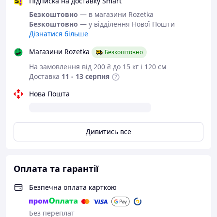
Підписка на доставку Smart
simashkevichr@ukr.net
Безкоштовно
— в магазини Rozetka
Всі товари магазину -->
Безкоштовно
— у відділення Нової Пошти
Дізнатися більше
Необхідний розмір
Магазини Rozetka
Безкоштовно
визначається за довжиною
На замовлення від 200 ₴ до 15 кг і 120 см
устілки
Доставка
11 - 13 серпня
Розміри в наявності і розмірну
Нова Пошта
сітку дивіться в описі
Якісне взуття
Дивитись все
українського
виробництва
Оплата та гарантії
Безпечна оплата карткою
Колір:
блакитний.
Без переплат
Матеріал верху:
PU-шкіра (PU-