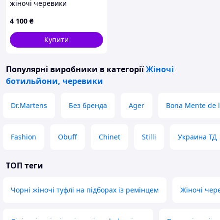
жіночі черевики
4 100
₴
Купити
Популярні виробники
в категорії
Жіночі
ботильйони, черевики
Dr.Martens
Без бренда
Ager
Bona Mente de 
Fashion
Obuff
Chinet
Stilli
Украина ТД
ТОП теги
Чорні жіночі туфлі на підборах із ремінцем
Жіночі чере