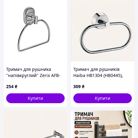
Тримач для рушника
Тримач для рушників
"напівкруглий" Zerix AFB-
Haiba HB1304 (HB0445),
0104-2 (ZX5068)
C63B97X484
254
₴
309
₴
Купити
Купити