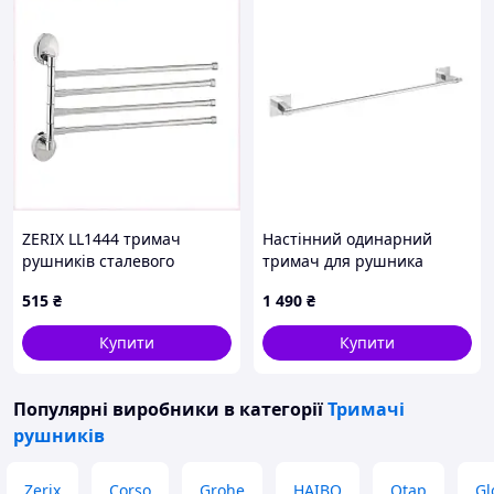
ZERIX LL1444 тримач
Настінний одинарний
рушників сталевого
тримач для рушника
кольору 35EEX06813
WENKO, 7×64 см,
515
₴
1 490
₴
сріблястий
Купити
Купити
Популярні виробники
в категорії
Тримачі
рушників
Zerix
Corso
Grohe
HAIBO
Qtap
Gl