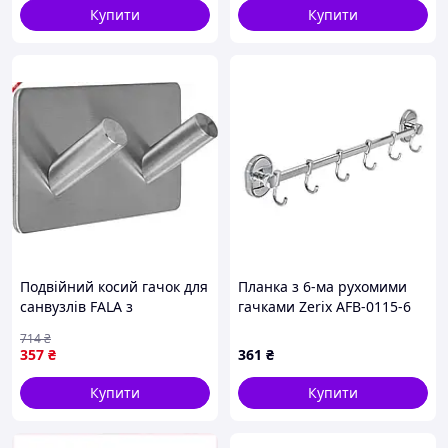
Купити
Купити
Подвійний косий гачок для
Планка з 6-ма рухомими
санвузлів FALA з
гачками Zerix AFB-0115-6
двостороннім скотчем 3М
(ZX5054)
714
₴
розмір 45х90х25 мм
357
₴
361
₴
Купити
Купити