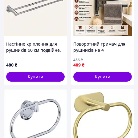
Настінне кріплення для
Поворотний тримач для
рушників 60 см подвійне,
рушників на 4
5511MH269P
перекладини, що
456
₴
обертається вішака для
480
₴
409
₴
рушників у ванну на 4
планки
Купити
Купити