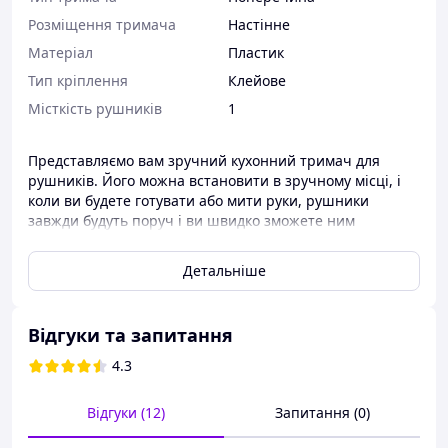
Розміщення тримача
Настінне
Матеріал
Пластик
Тип кріплення
Клейове
Місткість рушників
1
Представляємо вам зручний кухонний тримач для
рушників. Його можна встановити в зручному місці, і
коли ви будете готувати або мити руки, рушники
завжди будуть поруч і ви швидко зможете ним
скористатися.
Детальніше
Тримач простий у встановленні. Кріпиться за
допомогою липкої пластини. Вам не потрібно буде
псувати поверхню шурупами або саморізами.
Відгуки та запитання
На тримач можна вішати як рулон сухих рушників, так і
звичайні текстильні рушники або серветки.
4.3
Такий аксесуар дуже зручний і стане в нагоді на кожній
кухні!
Відгуки (12)
Запитання (0)
Характеристики: