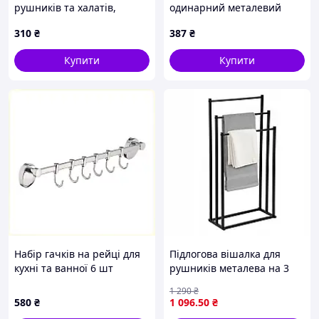
рушників та халатів,
одинарний металевий
X41K05M093
43X2E14A40
310
₴
387
₴
Купити
Купити
Набір гачків на рейці для
Підлогова вішалка для
кухні та ванної 6 шт
рушників металева на 3
71H00P5H60
рівні LoftInspired
1 290
₴
580
₴
1 096
.50
₴