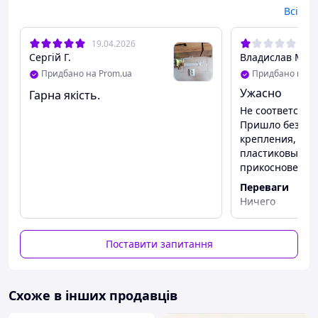
Всі
Матеріал:
пластик
Розмір:
28*8 см
19.04.2026
07.
Колір:
білий
Сергій Г.
Владислав М.
Придбано на Prom.ua
Придбано на P
Ужасно
Гарна якість.
Не соответству
Пришло без са
крепления, то
пластиковый крючок, 
прикосновения
Переваги
Ничего
Недоліки
Все
Поставити запитання
Схоже в інших продавців