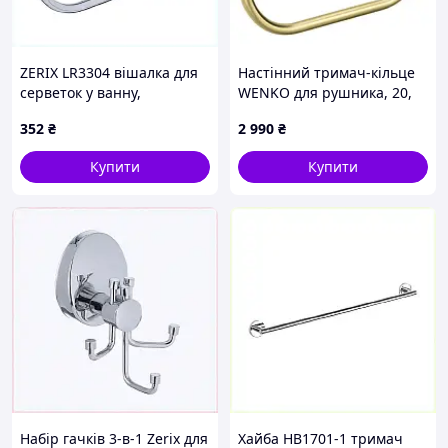
ZERIX LR3304 вішалка для
Настінний тримач-кільце
серветок у ванну,
WENKO для рушника, 20,
A5270H495
5×12, 5×7, 5 см, чорний
352
₴
2 990
₴
Купити
Купити
Набір гачків 3-в-1 Zerix для
Хайба HB1701-1 тримач