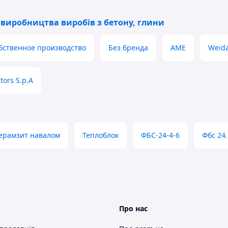
виробництва виробів з бетону, глини
бственное производство
Без бренда
AME
Weid
tors S.p.A
ерамзит навалом
Теплоблок
ФБС-24-4-6
Фбс 24.
Про нас