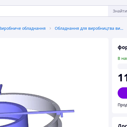
Знайти
Виробниче обладнання
Обладнання для виробництва виробів з бетону, глини
фор
В на
1
Прод
Дос