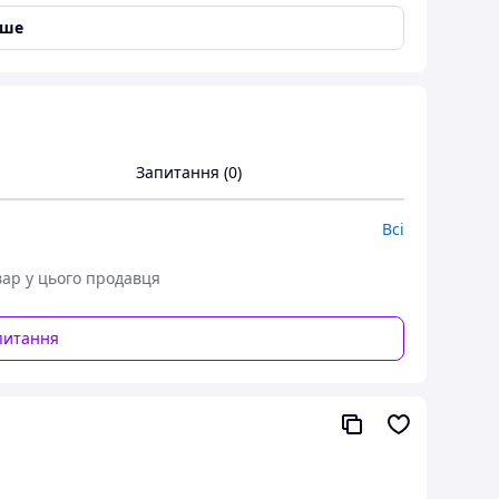
іше
Запитання (0)
ете придбати його окремо.
Всі
вар у цього продавця
питання