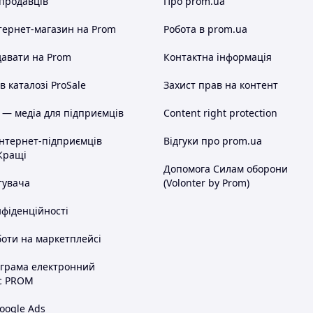
 продавців
Про prom.ua
тернет-магазин
на Prom
Робота в prom.ua
авати на Prom
Контактна інформація
 каталозі ProSale
Захист прав на контент
 — медіа для підприємців
Content right protection
інтернет-підприємців
Відгуки про prom.ua
Кращі
Допомога Силам оборони
тувача
(Volonter by Prom)
нфіденційності
оти на маркетплейсі
ограма електронний
с PROM
oogle Ads