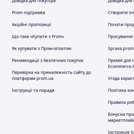
Довідка для покупців
Довідка для
Prom-підтримка
Створити ін
Акційні пропозиції
Почати прод
Що таке «Купити з Prom»
Просування в
Як купувати з Пром-оплатою
Sprava.prom
Рекомендації з безпечних покупок
Премія для 
Ecommerce.
Перевірка на приналежність сайту до
платформи prom.ua
Угода корис
Інструкції та поради
Політика ко
Правила роб
Бонусна пр
маркетплей
Інструкція G