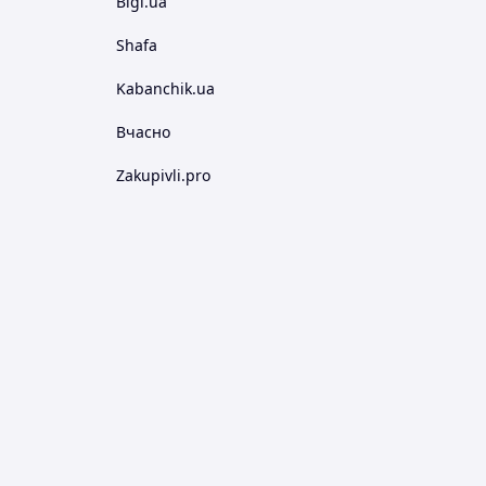
Bigl.ua
Shafa
Kabanchik.ua
Вчасно
Zakupivli.pro