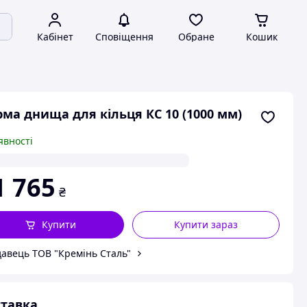
Кабінет
Сповіщення
Обране
Кошик
ма днища для кільця КС 10 (1000 мм)
явності
1 765
₴
Купити
Купити зараз
авець ТОВ "Кремінь Сталь"
тавка