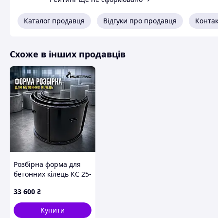
Каталог продавця
Відгуки про продавця
Конта
Схоже в інших продавців
Розбірна форма для
бетонних кілець КС 25-
9, діаметр 2500 мм
33 600
₴
(стінка 100 мм)
Купити