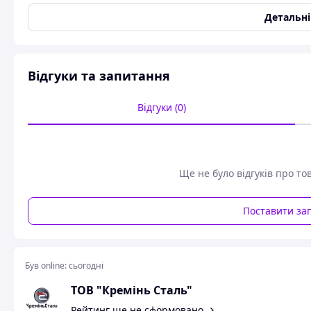
Детальн
Розміри готового бетонного виробу:
- зовнішній діаметр 1160 мм;
- висота 140 мм
Відгуки та запитання
Відгуки (0)
Форма для отвори під люк в комплект не входить, ви мож
Виготовлення форм по вашим розмірам.
Схожі товари за характеристиками
Ще не було відгуків про то
Поставити за
Був online:
сьогодні
ТОВ "Кремінь Сталь"
Рейтинг ще не сформовано