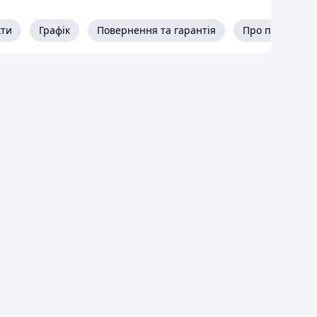
кти
Графік
Повернення та гарантія
Про продавця