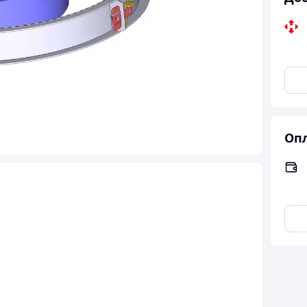
Опл
.