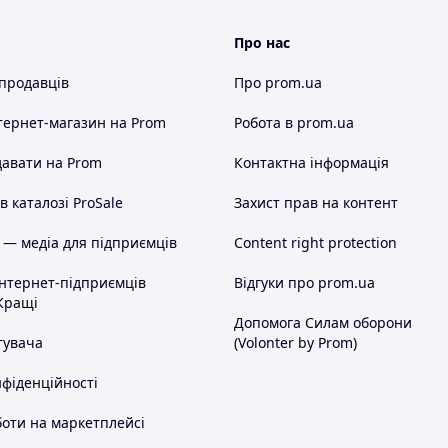
Про нас
 продавців
Про prom.ua
тернет-магазин
на Prom
Робота в prom.ua
авати на Prom
Контактна інформація
 каталозі ProSale
Захист прав на контент
 — медіа для підприємців
Content right protection
інтернет-підприємців
Відгуки про prom.ua
Кращі
Допомога Силам оборони
тувача
(Volonter by Prom)
нфіденційності
оти на маркетплейсі