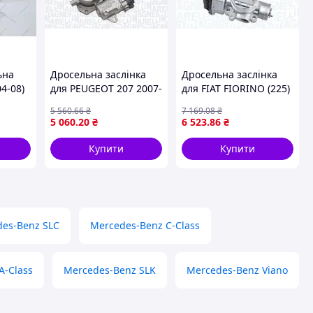
ьна
Дросельна заслінка
Дросельна заслінка
4-08)
для PEUGEOT 207 2007-
для FIAT FIORINO (225)
8301)
2012 MAGNETI
(2007) MAGNETI
5 560
.66
₴
7 169
.08
₴
MARELLI #44GTE3P
MARELLI #TB0063
5 060
.20
₴
6 523
.86
₴
Купити
Купити
es-Benz SLC
Mercedes-Benz C-Class
A-Class
Mercedes-Benz SLK
Mercedes-Benz Viano