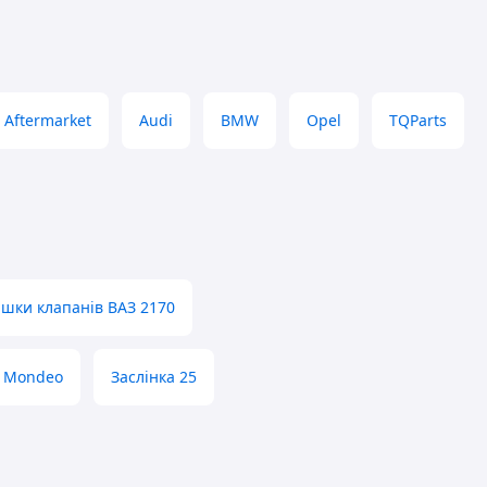
Aftermarket
Audi
BMW
Opel
TQParts
шки клапанів ВАЗ 2170
d Mondeo
Заслінка 25