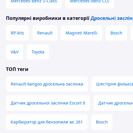
Mercedes-Benz S-Class
Mercedes-Benz CLS
Популярні виробники
в категорії
Дросельні заслі
RP-kits
Renault
Magneti Marelli
Bosch
V&V
Toyota
ТОП теги
Renault kangoo дросельна заслінка
Шестірня фольксв
Датчик дросельної заслінки Escort 6
Датчик дросельн
Карбюратор для бензопили мс 261
Bosch