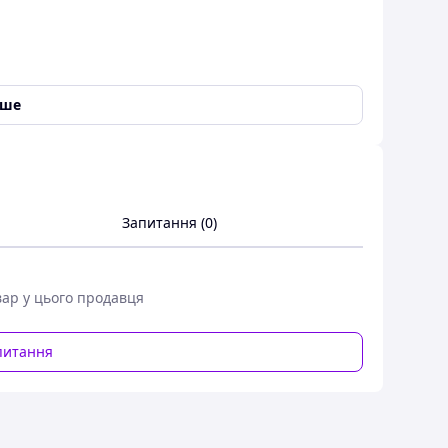
no
,
V-Class
,
SLC
,
Vito
,
C-Class
,
B-Class
,
GLC
,
GLA-Class
,
іше
04 70
Запитання (0)
вар у цього продавця
(W176) 2012-, Mercedes-Benz B-KLASSE (W246) 2011-,
Coupe (C204) 2011-, Mercedes-Benz C-KLASSE (W205)
питання
12.13 -
 750 573 застосовується як аналог оригінальної
), які випускалися з 2011 року, Mercedes-Benz B
04), які випускалися з 2007 року.