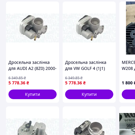
Дросельні заслінки ви завжди зможете придбати в нашом
Схожі товари за характеристиками
Дросельна заслінка
Дросельна заслінка
MERCE
для AUDI A2 (8Z0) 2000-
для VW GOLF 4 (1J1)
W208 
2005 MAGNETI
1997-2004 MAGNETI
заслі
6 349
.85
₴
6 349
.85
₴
MARELLI #TB0027
MARELLI #TB0027
5 778
.36
₴
5 778
.36
₴
1 800
Купити
Купити