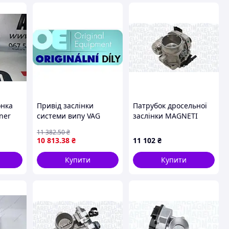
онка
Привiд заслiнки
Патрубок дросельної
ner
системи випу VAG
заслінки MAGNETI
VW.4N0133246A
MARELLI 802001985303
11 382
.50
₴
на PEUGEOT 607 седан
10 813
.38
₴
11 102
₴
(9D, 9U)
Купити
Купити