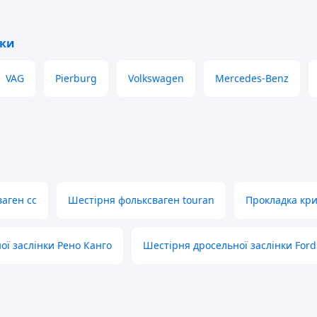
нки
VAG
Pierburg
Volkswagen
Mercedes-Benz
аген cc
Шестірня фольксваген touran
Прокладка кри
ої заслінки Рено Канго
Шестірня дросельної заслінки For