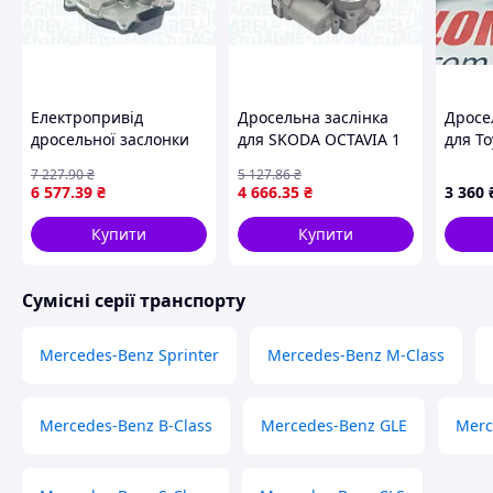
Електропривід
Дросельна заслінка
Дросе
дросельної заслонки
для SKODA OCTAVIA 1
для To
для AUDI A4 B8
універсал (1U5) 1998-
2.4i 2
7 227
.90
₴
5 127
.86
₴
універсал (8K5) 2008-
2010 MAGNETI
6 577
.39
₴
4 666
.35
₴
3 360
2012 MAGNETI
MARELLI #TB0042
MARELLI #TB0050
Купити
Купити
Сумісні серії транспорту
Mercedes-Benz Sprinter
Mercedes-Benz M-Class
Mercedes-Benz B-Class
Mercedes-Benz GLE
Merc