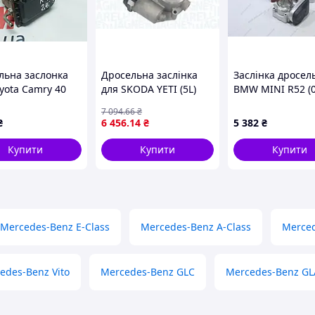
льна заслонка
Дросельна заслінка
Заслінка дросел
yota Camry 40
для SKODA YETI (5L)
BMW MINI R52 (0
2030-28070
2009-2017 MAGNETI
R53 (01-06) (1109
7 094
.66
₴
MARELLI #TB0043
VIKA
₴
6 456
.14
₴
5 382
₴
Купити
Купити
Купити
Mercedes-Benz E-Class
Mercedes-Benz A-Class
Merced
edes-Benz Vito
Mercedes-Benz GLC
Mercedes-Benz GL