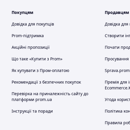
Покупцям
Продавцям
Довідка для покупців
Довідка для
Prom-підтримка
Створити ін
Акційні пропозиції
Почати прод
Що таке «Купити з Prom»
Просування в
Як купувати з Пром-оплатою
Sprava.prom
Рекомендації з безпечних покупок
Премія для 
Ecommerce.
Перевірка на приналежність сайту до
платформи prom.ua
Угода корис
Інструкції та поради
Політика ко
Правила роб