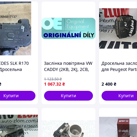
у інтернет-магазині за найдоступнішими цінами.
DES SLK R170
Заслінка повітряна VW
Дросельна засл
Дросельна
CADDY (2KB, 2KJ, 2CB,
для Peugeot Part
нка A1111410325
2CJ) 2003-2024 г.
1.4i, 9640796280
1 123
.50
₴
₴
1 067
.32
₴
2 400
₴
Купити
Купити
Купити