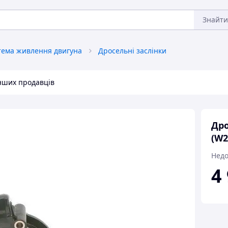
Знайти
тема живлення двигуна
Дросельні заслінки
інших продавців
Дро
(W2
Недо
4