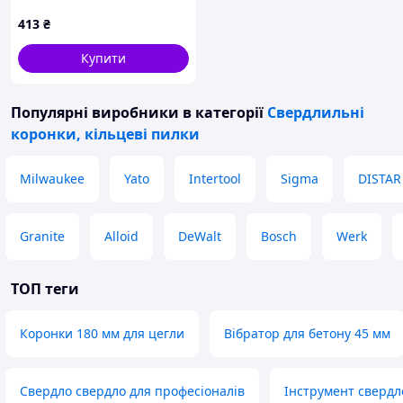
для плитки, керамограніту
413
₴
та скла (під дриль/
шурупокрут) Код/Артикул
Купити
01TN60312368
Популярні виробники
в категорії
Свердлильні
коронки, кільцеві пилки
Milwaukee
Yato
Intertool
Sigma
DISTAR
Granite
Alloid
DeWalt
Bosch
Werk
ТОП теги
Коронки 180 мм для цегли
Вібратор для бетону 45 мм
Свердло свердло для професіоналів
Інструмент свердл