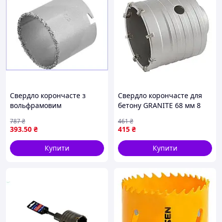
Свердло корончасте з
Свердло корончасте для
вольфрамовим
бетону GRANITE 68 мм 8
напиленням для
зубців Grey (2-08-068)
787
₴
461
₴
газобетону цегли кераміки
393
.50
₴
415
₴
діаметром 73 мм глибина
різання 65 мм
Купити
Купити