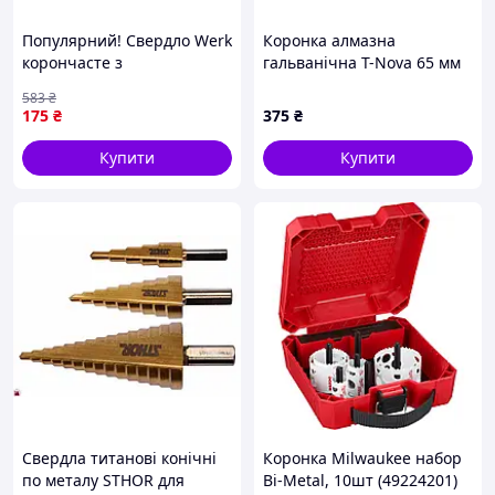
Популярний! Свердло Werk
Коронка алмазна
корончасте з
гальванічна T-Nova 65 мм
вольфрамовим
для плитки, керамограніту
583
₴
напиленням 53 мм (77350)
та скла (під дриль/
175
₴
375
₴
- Краща якість тільки на
шурупокрут) Код/Артикул
Nukleon.com.ua
01TN60312366
Купити
Купити
Свердла титанові конічні
Коронка Milwaukee набор
по металу STHOR для
Bi-Metal, 10шт (49224201)