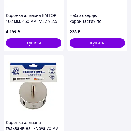
Коронка алмазна EMTOP,
Набір свердел
102 мм, 450 мм, M22 x 2,5
корончастих по
(EDHC145102)
гіпсокартону Apro 60-95 x
4 199
₴
228
₴
30мм (5шт) (812035)
Купити
Купити
Коронка алмазна
гальванічна T-Nova 70 мм