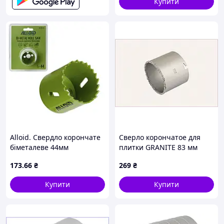
Купити
Alloid. Свердло корончате
Сверло корончатое для
біметалеве 44мм
плитки GRANITE 83 мм
(00000063164)
вольфрамовое напыление
173
.66
₴
269
₴
2-08-283, TB3807982
Купити
Купити