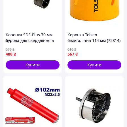
Коронка SDS-Plus 70 мм
Коронка Tolsen
бурова для свердління в
біметалічна 114 мм (75814)
бетоні з вуглецевої сталі з
— Доступний
976
₴
616
₴
зубцями YG8C
488
₴
567
₴
Купити
Купити