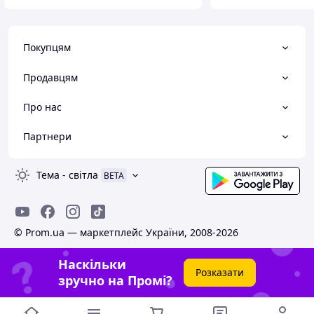
Покупцям
Продавцям
Про нас
Партнери
Тема
-
світла
BETA
© Prom.ua — маркетплейс України, 2008-2026
Наскільки
Розказати
зручно на Промі?