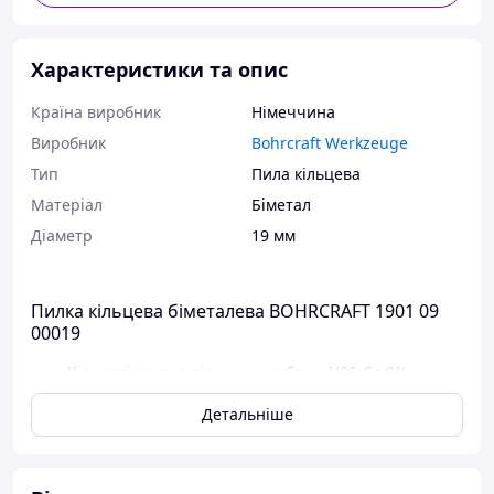
Характеристики та опис
Країна виробник
Німеччина
Виробник
Bohrcraft Werkzeuge
Тип
Пила кільцева
Матеріал
Біметал
Діаметр
19 мм
Пилка кільцева біметалева BOHRCRAFT 1901 09
00019
Кільцеві пили с ріжучими зубами HSS-Co 8% з
біметалевої сталі M42,
Детальніше
ріжучі зубці зі змінним кроком для зменшення
вібрації, більш плавного
різу і меньшого виділення тепла під час работи,
спеціальний