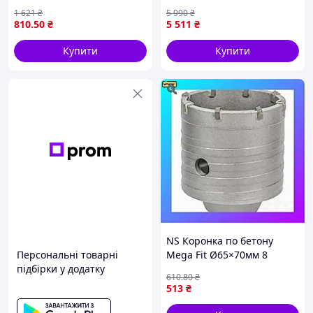
професіоналів 4-32 мм HSS
— Доступний
1 621
₴
5 990
₴
4241 набір 3 шт
810
.50
₴
5 511
₴
Купити
Купити
NS Коронка по бетону
Персональні товарні
Mega Fit Ø65×70мм 8
підбірки у додатку
зубців (тубус) SIGMA
610
.80
₴
(1513071) Nes22/Q
513
₴