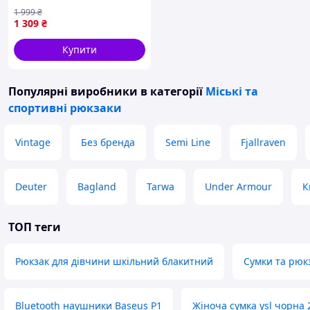
(GP.BAG11.02C)
1 999
₴
1 309
₴
Купити
Популярні виробники
в категорії
Міські та
спортивні рюкзаки
Vintage
Без бренда
Semi Line
Fjallraven
Deuter
Bagland
Tarwa
Under Armour
К
ТОП теги
Рюкзак для дівчини шкільний блакитний
Сумки та рюк
Bluetooth наушники Baseus P1
Жіноча сумка ysl чорна 