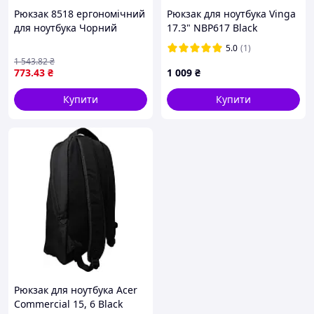
Рюкзак 8518 ергономічний
Рюкзак для ноутбука Vinga
для ноутбука Чорний
17.3" NBP617 Black
зносостійкий рюкзак для
(NBP617BK)
5.0
(1)
комфортного носіння на
1 543
.82
₴
кожен день
773
.43
₴
1 009
₴
Купити
Купити
Рюкзак для ноутбука Acer
Commercial 15, 6 Black