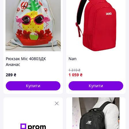
Рюкзак Mic 40803ДК
Nan
Ананас
1 319
₴
289
₴
1 059
₴
Купити
Купити