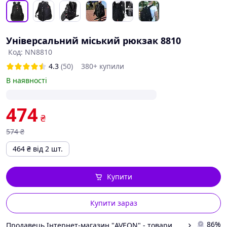
Універсальний міський рюкзак 8810
Код: NN8810
4.3
(50)
380+ купили
В наявності
474
₴
574
₴
464
₴
від 2 шт.
Купити
Купити зараз
86%
Продавець Інтернет-магазин "AVEON" - товари для всієї родини! Найнижчі ціни!