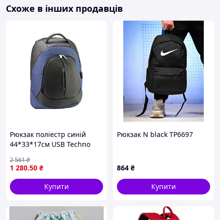
Схоже в інших продавців
Рюкзак поліестр синій
Рюкзак N black ТР6697
44*33*17см USB Techno
арт.O96906-02 ТМ OPTIMA
2 561
₴
1217447 tjy
1 280
.50
₴
864
₴
Купити
Купити