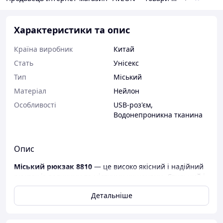
Характеристики та опис
Країна виробник
Китай
Стать
Унісекс
Тип
Міський
Матеріал
Нейлон
Особливості
USB-роз'єм
,
Водонепроникна тканина
Опис
Міський рюкзак 8810
— це високо якісний і надійний
рюкзак із великими та місткими кишенями. Стильний і
якісний Швейцарський міський рюкзак із масою різних
Детальніше
відділень і пристосувань. Ця модель вважається
універсальною і чудово підійде як для піших
прогулянок містом, для подорожей та занять спортом.