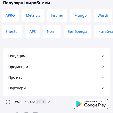
доводиться робити пау
Популярні виробники
під мій стандарт
пістолет. Свої гроші відпрацьовує
APRO
Metalvis
Fischer
Mungo
Wurth
на всі 100%.
Переваги
Працює під звичай
EnerSol
APS
Norm
Без бренда
Китайч
носика в коробці,
тримає.
Недоліки
Все влаштовує
Покупцям
Продавцям
Про нас
Партнери
Тема
-
світла
BETA