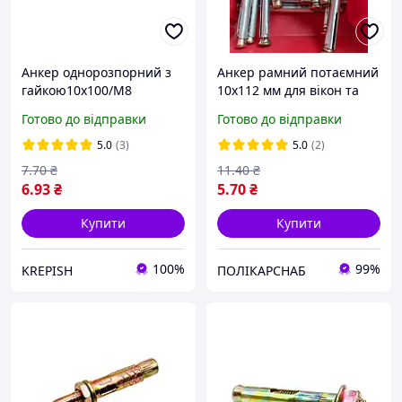
Анкер однорозпорний з
Анкер рамний потаємний
гайкою10х100/М8
10х112 мм для вікон та
дверей анкер під
Готово до відправки
Готово до відправки
викрутку металевий
оцинкований
5.0
(3)
5.0
(2)
7
.70
₴
11
.40
₴
6
.93
₴
5
.70
₴
Купити
Купити
100%
99%
KREPISH
ПОЛІКАРСНАБ