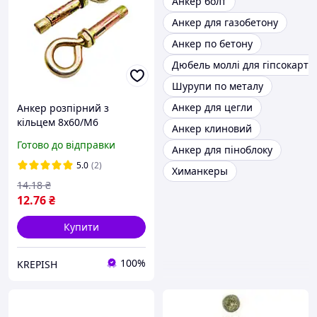
Анкер болт
Анкер для газобетону
Анкер по бетону
Дюбель моллі для гіпсокарто
Шурупи по металу
Анкер для цегли
Анкер розпірний з
кільцем 8х60/М6
Анкер клиновий
Готово до відправки
Анкер для піноблоку
5.0
(2)
Химанкеры
14
.18
₴
12
.76
₴
Купити
100%
KREPISH