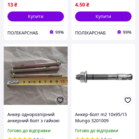
13
₴
4
.50
₴
Купити
Купити
99%
99%
ПОЛІКАРСНАБ
ПОЛІКАРСНАБ
Анкер однорозпірний
Анкер-болт m2 10х95/15
анкерний болт з гайкою
Mungo 3201009
SRTR М6/8х100 мм
антикорозійне покриття
Готово до відправки
Готово до відправки
сталевий жовтий цинк
GreenTec® 3 рази більша