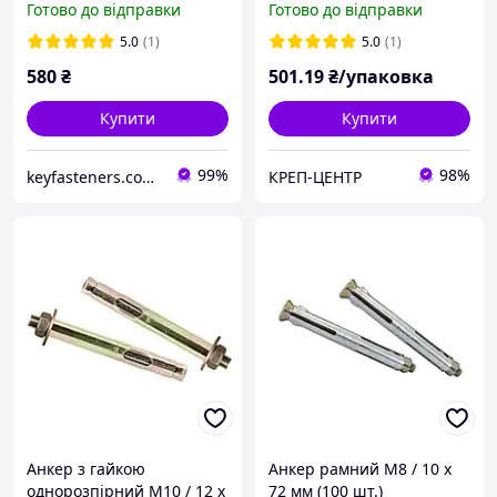
Готово до відправки
Готово до відправки
цинк жовтий/білий 60
шт./пачка
5.0
(1)
5.0
(1)
580
₴
501
.19
₴/упаковка
Купити
Купити
99%
98%
keyfasteners.com.ua
КРЕП-ЦЕНТР
Анкер з гайкою
Анкер рамний M8 / 10 х
однорозпірний M10 / 12 х
72 мм (100 шт.)