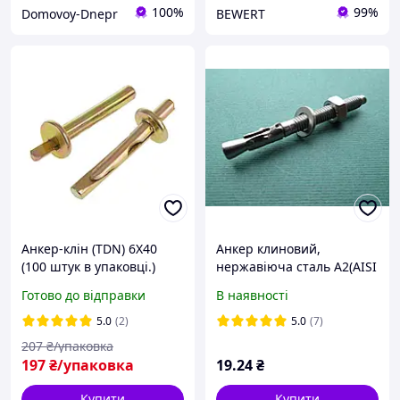
100%
99%
Domovoy-Dnepr
BEWERT
Анкер-клін (TDN) 6X40
Анкер клиновий,
(100 штук в упаковці.)
нержавіюча сталь А2(AISI
316) та А4(AISI 304)
Готово до відправки
В наявності
5.0
(2)
5.0
(7)
207
₴/упаковка
197
₴/упаковка
19
.24
₴
Купити
Купити