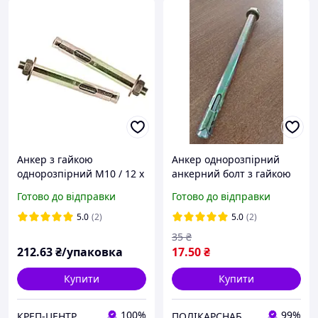
Анкер з гайкою
Анкер однорозпірний
однорозпірний M10 / 12 х
анкерний болт з гайкою
120 мм (25 шт.)
SRTR М10/12х150 мм
Готово до відправки
Готово до відправки
сталевий жовтий цинк
5.0
(2)
5.0
(2)
35
₴
212
.63
₴/упаковка
17
.50
₴
Купити
Купити
100%
99%
КРЕП-ЦЕНТР
ПОЛІКАРСНАБ