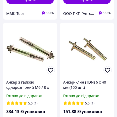
99%
99%
ММК Торг
ООО ПКП "Автолидер"
Анкер з гайкою
Анкер-клин (TDN) 6 х 40
однорозпірний M6 / 8 х
мм (100 шт.)
120 мм (100 шт.)
Готово до відправки
Готово до відправки
5.0
(1)
5.0
(1)
334
.13
₴/упаковка
151
.88
₴/упаковка