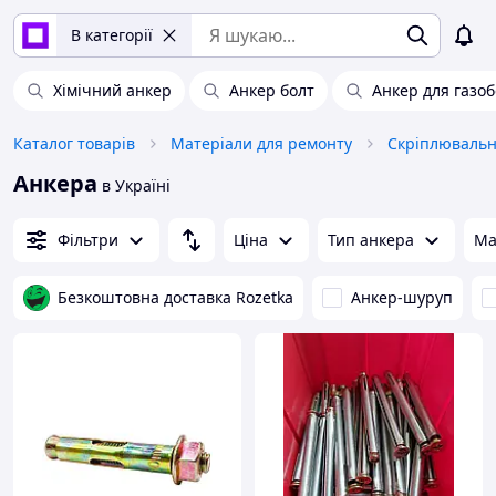
В категорії
Хімічний анкер
Анкер болт
Анкер для газо
Каталог товарів
Матеріали для ремонту
Скріплювальн
Анкера
в Україні
Фільтри
Ціна
Тип анкера
Ма
Безкоштовна доставка Rozetka
Анкер-шуруп