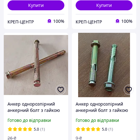
Купити
Купити
100%
100%
КРЕП-ЦЕНТР
КРЕП-ЦЕНТР
Анкер однорозпірний
Анкер однорозпірний
анкерний болт з гайкою
анкерний болт з гайкою
SRTR М10/12х180 мм
SRTR М6/8х65 мм
Готово до відправки
Готово до відправки
сталевий жовтий цинк
сталевий жовтий цинк
5.0
(1)
5.0
(1)
26
₴
9
₴