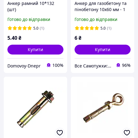
Анкер рамний 10*132
Анкер для газобетону та
(шт)
пінобетону 10х60 мм - 1
шт.
Готово до відправки
Готово до відправки
5.0
(1)
5.0
(1)
5
.40
₴
6
₴
Купити
Купити
100%
96%
Domovoy-Dnepr
Все Самотужки: магазин елементів кріплення, товарів для саду та дому