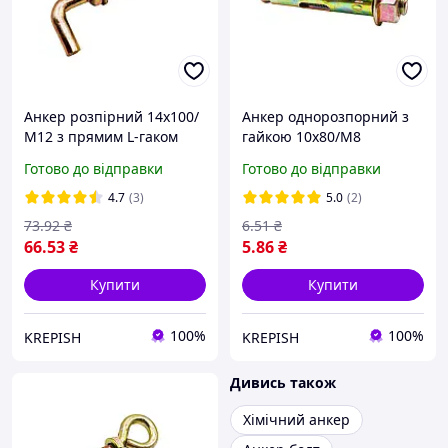
Анкер розпірний 14х100/
Анкер однорозпорний з
М12 з прямим L-гаком
гайкою 10х80/М8
Готово до відправки
Готово до відправки
4.7
(3)
5.0
(2)
73
.92
₴
6
.51
₴
66
.53
₴
5
.86
₴
Купити
Купити
100%
100%
KREPISH
KREPISH
Дивись також
Хімічний анкер