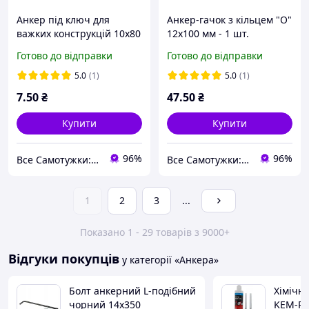
Анкер під ключ для
Анкер-гачок з кільцем "О"
важких конструкцій 10х80
12х100 мм - 1 шт.
мм - 1 шт.
Готово до відправки
Готово до відправки
5.0
(1)
5.0
(1)
7
.50
₴
47
.50
₴
Купити
Купити
96%
96%
Все Самотужки: магазин елементів кріплення, товарів для саду та дому
Все Самотужки: магазин елементів кріплення, товарів для саду та дому
1
2
3
...
Показано 1 - 29 товарів з 9000+
Відгуки покупців
у категорії «Анкера»
Болт анкерний L-подібний
Хімічн
чорний 14x350
KEM-PS