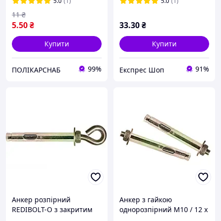
стійкість до корозії 10 мм
5.0
(1)
5.0
(1)
діаметр
11
₴
5
.50
₴
33
.30
₴
Купити
Купити
99%
91%
ПОЛІКАРСНАБ
Експрес Шоп
Анкер розпірний
Анкер з гайкою
REDIBOLT-O з закритим
однорозпірний M10 / 12 х
кільцем 8х60/М6 Metalvis
250 мм (25 шт.)