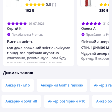
покрівельний
5.0
(1)
102
₴
380
₴
01.07.2026
31.05
Сергій К.
Олена А.
Придбано на Prom.ua
Придбано на Pro
Висока якість!
​Якісний анкер 
Був дуже вражений якістю (очікував
гіршу), все приїхало акуратно
Чудовий анкер ві
упаковано, рекомендую і сам буду
бренду. Використ
купувати в подальшому у цього
монтажу вікон у 
продавця
пустотілої цегли. Суміш густа,
Дивись також
застигає за інстр
Переваги
мертво. Величезна перевага, що
Якість, точність виробу, правильна
він без стиролу 
упаковка товару для можливості
Анкер гак м16
Анкерний болт з гайкою
Анкер з г
працювати в зак
тривалого зберігання
приміщенні без 
Недоліки
Наявність двох з
Нема
Анкерний болт м8
Анкер розпірний м10
Анкер бо
змішувачів у ком
виручає під час 