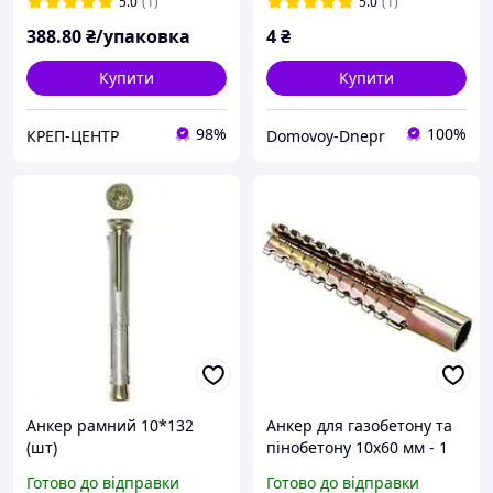
5.0
(1)
5.0
(1)
388
.80
₴/упаковка
4
₴
Купити
Купити
98%
100%
КРЕП-ЦЕНТР
Domovoy-Dnepr
Анкер рамний 10*132
Анкер для газобетону та
(шт)
пінобетону 10х60 мм - 1
шт.
Готово до відправки
Готово до відправки