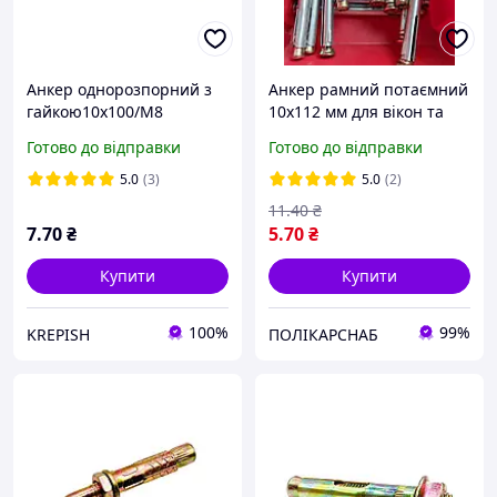
Анкер однорозпорний з
Анкер рамний потаємний
гайкою10х100/М8
10х112 мм для вікон та
дверей анкер під
Готово до відправки
Готово до відправки
викрутку металевий
оцинкований
5.0
(3)
5.0
(2)
11
.40
₴
7
.70
₴
5
.70
₴
Купити
Купити
100%
99%
KREPISH
ПОЛІКАРСНАБ