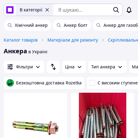
В категорії
Хімічний анкер
Анкер болт
Анкер для газо
Каталог товарів
Матеріали для ремонту
Скріплювальн
Анкера
в Україні
Фільтри
Ціна
Тип анкера
Ма
Безкоштовна доставка Rozetka
C високим ступен