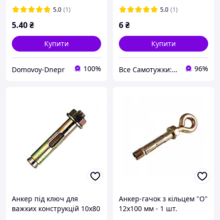
5.0
(1)
5.0
(1)
5
.40
₴
6
₴
Купити
Купити
100%
96%
Domovoy-Dnepr
Все Самотужки: магазин елементів кріплення, товарів для саду та дому
Анкер під ключ для
Анкер-гачок з кільцем "О"
важких конструкцій 10х80
12х100 мм - 1 шт.
мм - 1 шт.