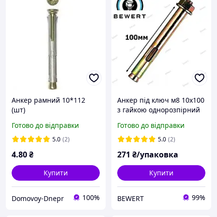
Анкер рамний 10*112
Анкер під ключ м8 10х100
(шт)
з гайкою однорозпірний
(50 шт.)
Готово до відправки
Готово до відправки
5.0
(2)
5.0
(2)
4
.80
₴
271
₴/упаковка
Купити
Купити
100%
99%
Domovoy-Dnepr
BEWERT