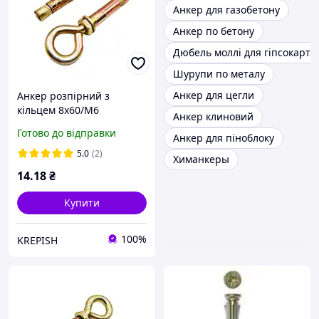
Анкер для газобетону
Анкер по бетону
Дюбель моллі для гіпсокарто
Шурупи по металу
Анкер для цегли
Анкер розпірний з
кільцем 8х60/М6
Анкер клиновий
Готово до відправки
Анкер для піноблоку
5.0
(2)
Химанкеры
14
.18
₴
Купити
100%
KREPISH