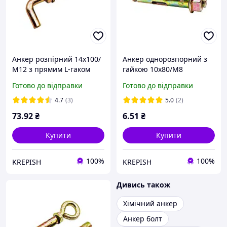
Анкер розпірний 14х100/
Анкер однорозпорний з
М12 з прямим L-гаком
гайкою 10х80/М8
Готово до відправки
Готово до відправки
4.7
(3)
5.0
(2)
73
.92
₴
6
.51
₴
Купити
Купити
100%
100%
KREPISH
KREPISH
Дивись також
Хімічний анкер
Анкер болт