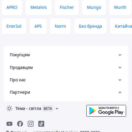
пістолет. Свої гроші відпрацьовує
APRO
Metalvis
Fischer
Mungo
Wurth
на всі 100%.
Переваги
Працює під звичай
EnerSol
APS
Norm
Без бренда
Китайч
носика в коробці,
тримає.
Недоліки
Все влаштовує
Покупцям
Продавцям
Про нас
Партнери
Тема
-
світла
BETA