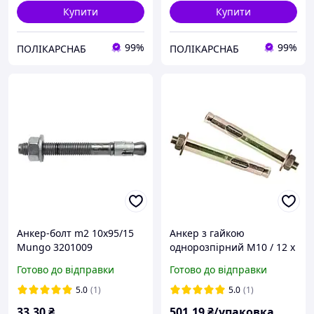
Купити
Купити
99%
99%
ПОЛІКАРСНАБ
ПОЛІКАРСНАБ
Анкер-болт m2 10х95/15
Анкер з гайкою
Mungo 3201009
однорозпірний M10 / 12 х
антикорозійне покриття
250 мм (25 шт.)
Готово до відправки
Готово до відправки
GreenTec® 3 рази більша
стійкість до корозії 10 мм
5.0
(1)
5.0
(1)
діаметр
33
.30
₴
501
.19
₴/упаковка