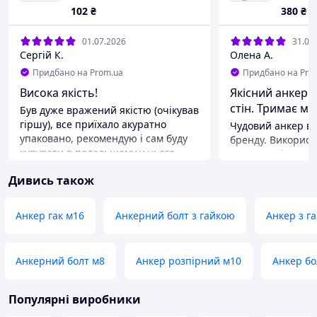
102
₴
380
₴
01.07.2026
31.05
Сергій К.
Олена А.
Придбано на Prom.ua
Придбано на Pro
Висока якість!
​Якісний анкер 
Був дуже вражений якістю (очікував
гіршу), все приїхало акуратно
Чудовий анкер ві
упаковано, рекомендую і сам буду
бренду. Використ
купувати в подальшому у цього
монтажу вікон у 
продавця
пустотілої цегли. Суміш густа,
Дивись також
застигає за інстр
Переваги
мертво. Величезна перевага, що
Якість, точність виробу, правильна
він без стиролу 
упаковка товару для можливості
Анкер гак м16
Анкерний болт з гайкою
Анкер з г
працювати в зак
тривалого зберігання
приміщенні без 
Недоліки
Наявність двох з
Нема
Анкерний болт м8
Анкер розпірний м10
Анкер бо
змішувачів у ком
виручає під час 
доводиться робити пау
Популярні виробники
під мій стандарт