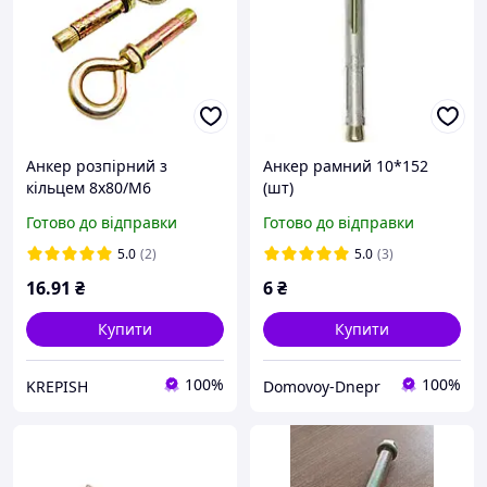
Анкер розпірний з
Анкер рамний 10*152
кільцем 8х80/М6
(шт)
Готово до відправки
Готово до відправки
5.0
(2)
5.0
(3)
16
.91
₴
6
₴
Купити
Купити
100%
100%
KREPISH
Domovoy-Dnepr