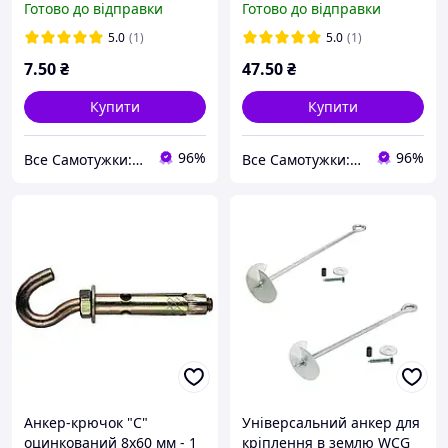
Готово до відправки
Готово до відправки
5.0
(1)
5.0
(1)
7
.50
₴
47
.50
₴
Купити
Купити
96%
96%
Все Самотужки: магазин елементів кріплення, товарів для саду та дому
Все Самотужки: магазин елементів кріплення, товарів для саду та дому
Анкер-крючок "С"
Універсальний анкер для
оцинкований 8х60 мм - 1
кріплення в землю WCG