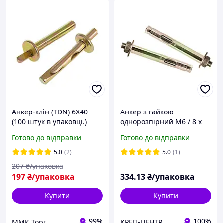
Анкер-клін (TDN) 6X40
Анкер з гайкою
(100 штук в упаковці.)
однорозпірний M6 / 8 х
120 мм (100 шт.)
Готово до відправки
Готово до відправки
5.0
(2)
5.0
(1)
207
₴/упаковка
197
₴/упаковка
334
.13
₴/упаковка
Купити
Купити
99%
100%
ММК Торг
КРЕП-ЦЕНТР