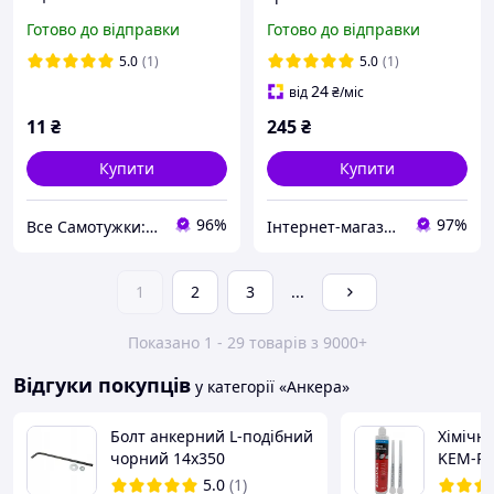
шт.
M10x500
Готово до відправки
Готово до відправки
5.0
(1)
5.0
(1)
24
від
₴
/міс
11
₴
245
₴
Купити
Купити
96%
97%
Все Самотужки: магазин елементів кріплення, товарів для саду та дому
Інтернет-магазин "TRENAZHERY"
1
2
3
...
Показано 1 - 29 товарів з 9000+
Відгуки покупців
у категорії «Анкера»
Болт анкерний L-подібний
Хімічн
чорний 14x350
KEM-PS
покрівельний
5.0
(1)