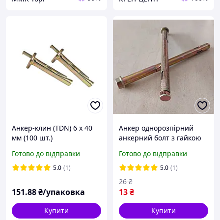
Анкер-клин (TDN) 6 х 40
Анкер однорозпірний
мм (100 шт.)
анкерний болт з гайкою
SRTR М10/12х180 мм
Готово до відправки
Готово до відправки
сталевий жовтий цинк
5.0
(1)
5.0
(1)
26
₴
151
.88
₴/упаковка
13
₴
Купити
Купити