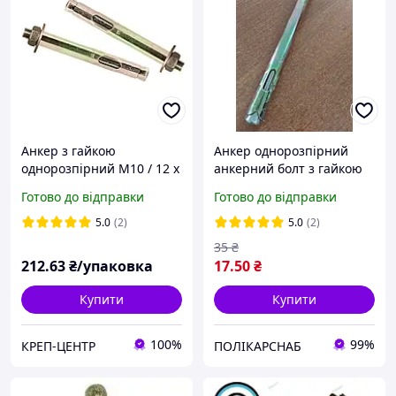
Анкер з гайкою
Анкер однорозпірний
однорозпірний M10 / 12 х
анкерний болт з гайкою
120 мм (25 шт.)
SRTR М10/12х150 мм
Готово до відправки
Готово до відправки
сталевий жовтий цинк
5.0
(2)
5.0
(2)
35
₴
212
.63
₴/упаковка
17
.50
₴
Купити
Купити
100%
99%
КРЕП-ЦЕНТР
ПОЛІКАРСНАБ