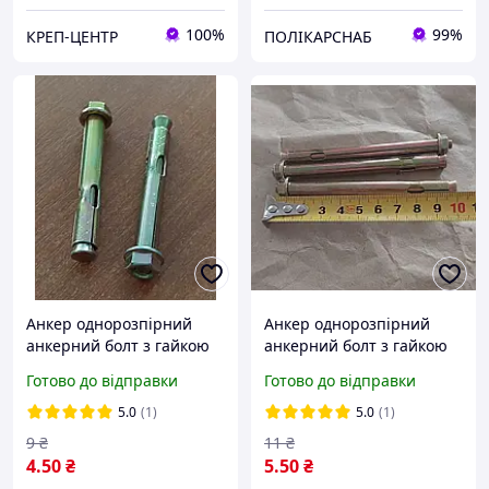
100%
99%
КРЕП-ЦЕНТР
ПОЛІКАРСНАБ
Анкер однорозпірний
Анкер однорозпірний
анкерний болт з гайкою
анкерний болт з гайкою
SRTR М6/8х65 мм
SRTR М6/8х100 мм
Готово до відправки
Готово до відправки
сталевий жовтий цинк
сталевий жовтий цинк
5.0
(1)
5.0
(1)
9
₴
11
₴
4
.50
₴
5
.50
₴