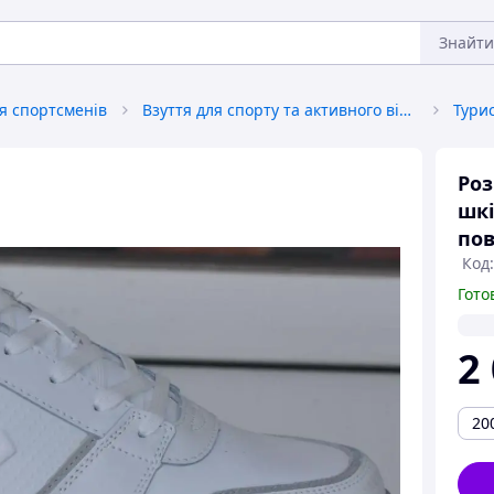
Знайти
ля спортсменів
Взуття для спорту та активного відпочинку
Тури
Роз
шкі
пов
Код:
Гото
2
20