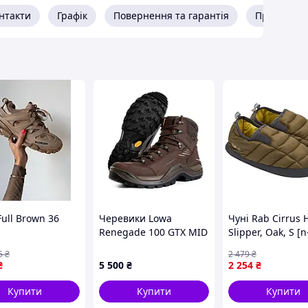
а
нтакти
Графік
Повернення та гарантія
Про прода
явності:
44
.
до довжини устілки:
Full Brown 36
Черевики Lowa
Чуні Rab Cirrus 
Renegade 100 GTX MID
Slipper, Oak, S [
5 сантиметра
Brown, Коричневий,
5
₴
2 479
₴
41.5
₴
5 500
₴
2 254
₴
ірювань +/- 2мм.
й розмір вказуйте в коментарях.
Купити
Купити
Купити