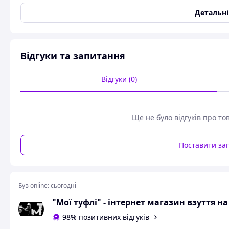
Матеріал верху
Натуральна шкіра
Детальн
Колір
Білий
Матеріал підошви
Піна
Довжина устілки
29.5
Відгуки та запитання
Застібка
Шнурівка
Вид устілки
Піно-латексна
Відгуки (0)
Мембрана
Так
Антибактеріальне просочення
Так
підкладки
Ще не було відгуків про то
Посилений захист черевика
Так
Стан
Новий
Поставити за
Розмір чоловічого взуття
44
Розмір жіночого взуття
44
Був online:
сьогодні
Користувальницькі характеристики
"Мої туфлі" - інтернет магазин взуття н
Каблук/Підошва
Пласка підошва
98% позитивних відгуків
Вологозахист
Так