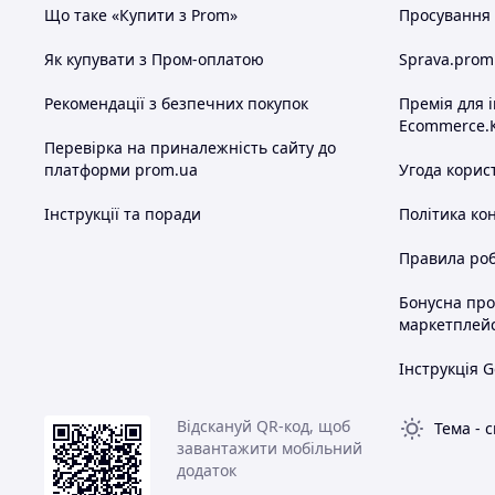
При замовленні потрібно вказати:
Що таке «Купити з Prom»
Просування в
Код або повне найменування товар
Як купувати з Пром-оплатою
Sprava.prom
Необхідний розмір.
Вибраний перевізник.
Рекомендації з безпечних покупок
Премія для 
Місто.
Ecommerce.
Номер складу, якщо кілька в місті.
Перевірка на приналежність сайту до
Повну прізвище, ім'я, по батькові,
платформи prom.ua
Угода корис
Для Укрпошти
обов'язково, необхідно вказ
Інструкції та поради
Політика ко
=== Оплат
Правила роб
Варіанти оплати.
1.
Для будь-якого вибраного Вами перевізн
Бонусна пр
тільки вартість лоту на картку Приватбанк
маркетплей
отриманні ви оплачуєте за послуги перевіз
2.
Тільки для Нової Пошти, Justin та Укрпо
Інструкція G
гривень. Ви оплачуєте 100 гривень на карт
При отриманні Ви оплачуєте послуги перевіз
Відскануй QR-код, щоб
Тема
-
с
лота з вирахуванням 100 гривень + за зво
завантажити мобільний
Вас не влаштовує, Ви просто відмовляєтеся 
додаток
гривень йдуть на оплату послуг перевізник