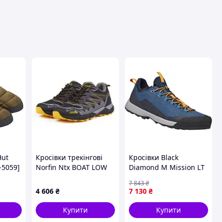
вця
Hut
Кросівки трекінгові
Кросівки Black
n-5059]
Norfin Ntx BOAT LOW
Diamond M Mission LT
YL р.40 (15831-40)
46.5 (11 UK) (29 см)
7 843
₴
найкраща ціна зі
Eclipse Blue/Amber [n-
4 606
₴
7 130
₴
швидкою доставкою
2248]
по Україні
Купити
Купити