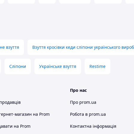
для занять спортом, бігом і просто на
ї ноги, а піно-латексна устілка додає
ією.
тивний одяг.
не взуття
Взуття кросівки кеди сліпони українського виро
товар, який ви отримаєте.
Сліпони
Українське взуття
Restime
сная устілка.
ння ===
Про нас
, для цього зателефонуйте або
 продавців
Про prom.ua
нформацію.
кілька годин. Ви задали питання, але
тернет-магазин
на Prom
Робота в prom.ua
? Перевірте у своєму поштовому
авати на Prom
Контактна інформація