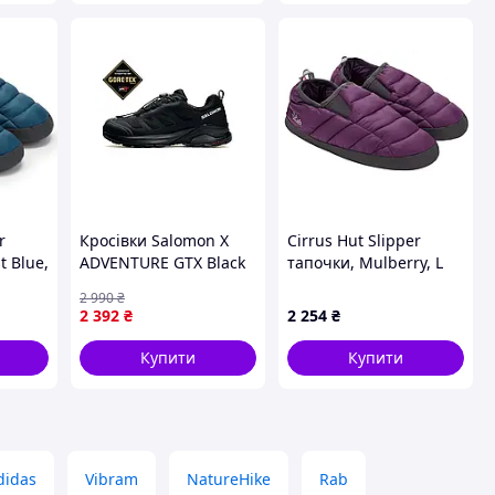
r
Кросівки Salomon X
Cirrus Hut Slipper
t Blue,
ADVENTURE GTX Black
тапочки, Mulberry, L
чорні водонепроникні
2 990
₴
осінньо-зимові
2 392
₴
2 254
₴
чоловічі 45 29.0 см
Купити
Купити
didas
Vibram
NatureHike
Rab