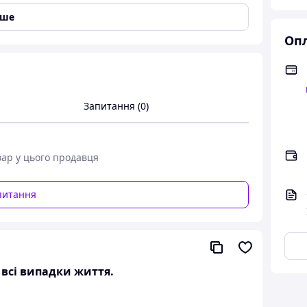
іше
Опл
Запитання (0)
вар у цього продавця
питання
а всі випадки життя.