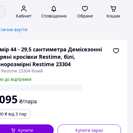
Кабінет
Сповіщення
Обране
Кошик
стичне взуття
мір 44 - 29,5 сантиметра Демісезонні
ряні кросівки Restime, білі,
норозмірні Restime 23304
 Restime 23304 білий
во до відправки
 095
₴/пара
00
₴
від 3 пар
Купити
Купити зараз