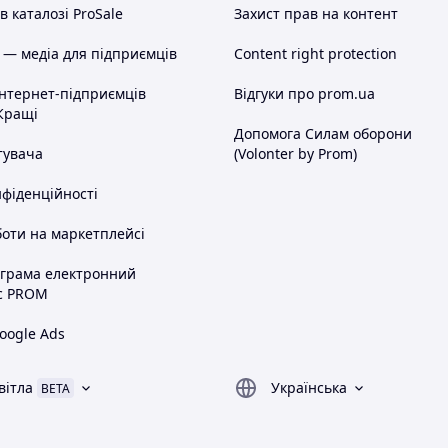
 каталозі ProSale
Захист прав на контент
у.
 — медіа для підприємців
Content right protection
інтернет-підприємців
Відгуки про prom.ua
Кращі
Допомога Силам оборони
 номер мобільного телефону.
тувача
(Volonter by Prom)
ати індекс
Вашого населеного пункту.
нфіденційності
а. ===
оти на маркетплейсі
ика - 100% передоплата. Ви оплачуєте
ограма електронний
у, я висилаю Вам посилку. При
с PROM
ника.
шти. Післяплата з передоплатою 100
oogle Ads
у Приватбанку, я відсилаю Вам пару.
ника за доставку до Вас + за вартість
вітла
Українська
BETA
ротну пересилку грошей. Якщо посилка
від неї, а раніше сплачені 100
а з доставки посилки в обидва кінці.