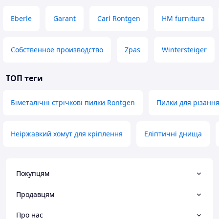
Eberle
Garant
Carl Rontgen
HM furnitura
Собственное производство
Zpas
Wintersteiger
ТОП теги
Біметалічні стрічкові пилки Rontgen
Пилки для різанн
Неіржавкий хомут для кріплення
Еліптичні днища
Покупцям
Продавцям
Про нас