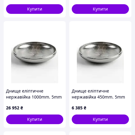
80 - 120
4
55-100
4/6
Купити
Купити
120 - 200
3
80-150
3/4
200 - 400
2
120-350
2/3
300 - 700
1,25
250-500
1.5/2
> 600
0,75
300-600
1.1/1.6
>500
0.75/1.25
Днище еліптичне
Днище еліптичне
нержавійка 1000mm. 5mm
нержавійка 450mm. 5mm
26 952
₴
6 385
₴
Купити
Купити