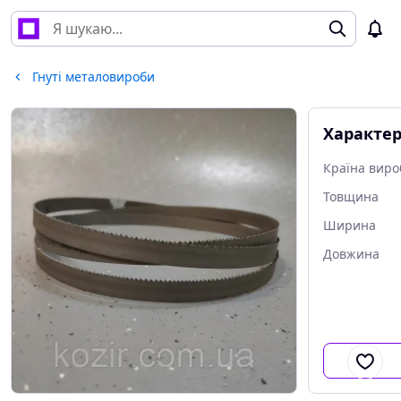
Гнуті металовироби
Характе
Країна виро
Товщина
Ширина
Довжина