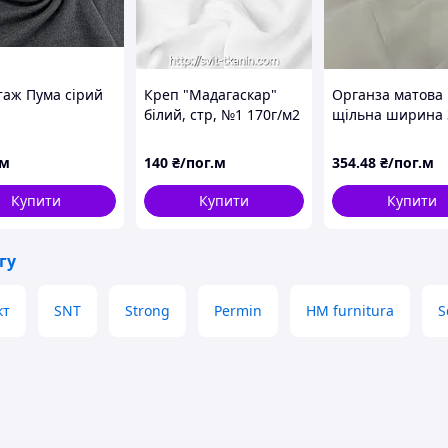
таж Пума сірий
Креп "Мадагаскар"
Органза матова
білий, стр, №1 170г/м2
щільна ширина 
(Корея) t-40822
стрейч однотон
Молочний #3
/м
140
₴/пог.м
354
.48
₴/пог.м
Купити
Купити
Купити
гу
кт
SNT
Strong
Permin
HM furnitura
S