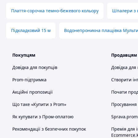
Плаття-сорочка темно-бежевого кольору
Шпалери з 
Підкладковий 15 м
Водонепроникна плащівка Мульт
Покупцям
Продавцям
Довідка для покупців
Довідка для
Prom-підтримка
Створити ін
Акційні пропозиції
Почати прод
Що таке «Купити з Prom»
Просування в
Як купувати з Пром-оплатою
Sprava.prom
Рекомендації з безпечних покупок
Премія для 
Ecommerce.