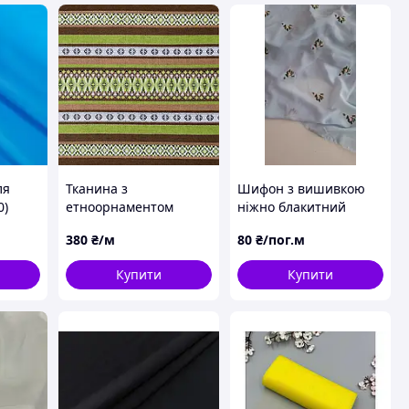
ля
Тканина з
Шифон з вишивкою
0)
етноорнаментом
ніжно блакитний
Декор-2 ТДК-155-А
380
₴/м
80
₴/пог.м
16/1106 фрагмент 35
см
Купити
Купити