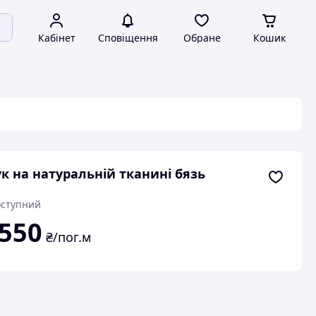
Кабінет
Сповіщення
Обране
Кошик
к на натуральній тканині бязь
ступний
550
₴/пог.м