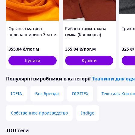
Органза матова
Рибана трикотажна
Трико
щільна ширина 3 м не
гумка (Кашкорса)
стрейч однотон
Цегляний світлий
Оранж #39
355
.04
₴/пог.м
355
.04
₴/пог.м
325
₴
Купити
Купити
Популярні виробники
в категорії
Тканини для одя
IDEIA
Без бренда
DIGITEX
Текстиль-Конта
Собственное производство
Indigo
ТОП теги