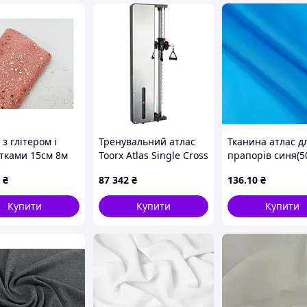
з глітером і
Тренувальний атлас
Тканина атлас д
ітками 15см 8м
Toorx Atlas Single Cross
прапорів синя(5
вий (в:Фатин-
Prx3000
₴
87 342
₴
136
.10
₴
-глітер) ТМ
Й
Купити
Купити
Купити