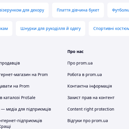
візерунком для декору
Плаття дівчина букет
Футболка
икам
Шнурки для рукоділля й одягу
Спортивні костюм
Про нас
 продавців
Про prom.ua
тернет-магазин
на Prom
Робота в prom.ua
авати на Prom
Контактна інформація
 каталозі ProSale
Захист прав на контент
 — медіа для підприємців
Content right protection
інтернет-підприємців
Відгуки про prom.ua
Кращі