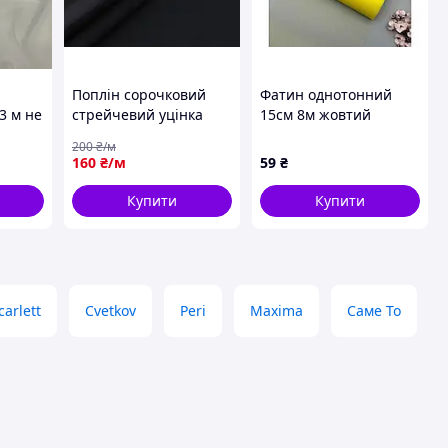
Поплін сорочковий
Фатин однотонний
3 м не
стрейчевий уцінка
15см 8м жовтий
(недолік), чорний
(в:Фатин-Жовтий-
200
₴/м
однотон) ТМ КИТАЙ
160
₴/м
59
₴
Купити
Купити
carlett
Cvetkov
Peri
Maxima
Саме То