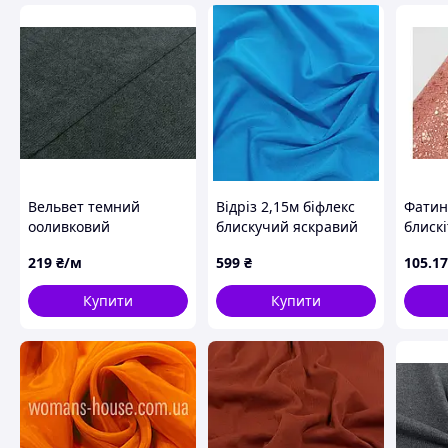
Вельвет темний
Відріз 2,15м біфлекс
Фатин 
ооливковий
блискучий яскравий
блиск
блакитний
пудро
219
₴/м
599
₴
105
.17
Пудра
КИТА
Купити
Купити