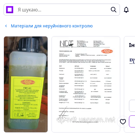
Матеріали для неруйнівного контролю
І