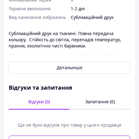
Терміни виконання
1-2 дні
Вид нанесення зображень
Сублімаційний друк
Сублімаційний друк на тканині. Повна передача
кольору. Стійкість до світла, перепадів температур,
прання, екологічно чисті барвники.
Друк на тканині, крої, рулонах і готових виробах.
Брендування, корпоративний одяг. Дизайнерські
Детальніше
тканини.
Будь-які зображення на ваше замовлення, допоможемо
з розробкою дизайну.
Відгуки та запитання
Доставка по Україні та за кордон.
Відгуки (0)
Запитання (0)
Розробка індивідуального дизайну для друку 150 грн/
година. Друк на білій або світлій тканині.
Вимоги до макетів:
Ще не було відгуків про товар у цього продавця
- вектор (.cdr, .ai, .eps), бажана палітра CMYK, в
натуральну величину, без вбудованого профілю, всі