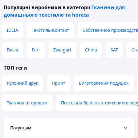
Популярні виробники
в категорії
Тканини для
домашнього текстилю та horeca
IDEIA
Текстиль-Контакт
Собственное производст
Dacia
Peri
Zweigart
China
SAT
Cre
ТОП теги
Рулонний друк
Принт
Виготовлення подушок
Тканина в горошок
Постільна білизна з точковим візе
Покупцям