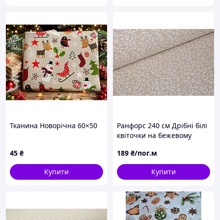
Тканина Новорічна 60×50
Ранфорс 240 см Дрібні білі
квіточки на бежевому
45
₴
189
₴/пог.м
Купити
Купити