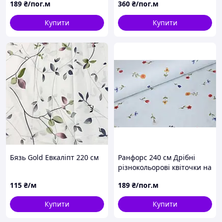
189
₴/пог.м
360
₴/пог.м
Купити
Купити
Бязь Gold Евкаліпт 220 см
Ранфорс 240 см Дрібні
різнокольорові квіточки на
блакитному
115
₴/м
189
₴/пог.м
Купити
Купити