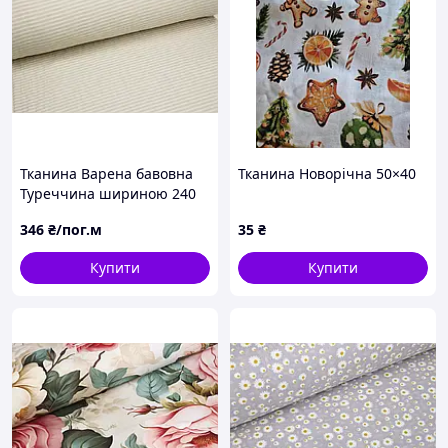
Тканина Варена бавовна
Тканина Новорічна 50×40
Туреччина шириною 240
см для постільної білизни
346
₴/пог.м
35
₴
та літнього одягу
Купити
Купити