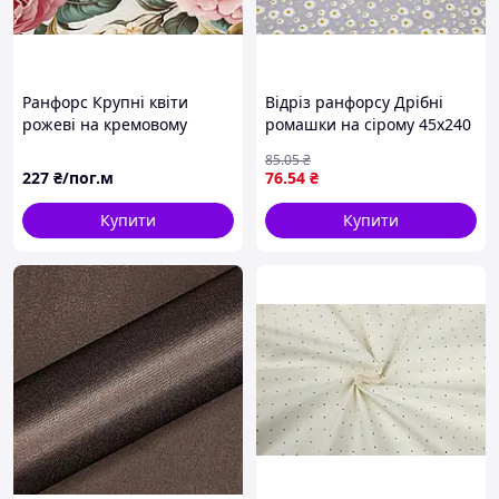
Ранфорс Крупні квіти
Відріз ранфорсу Дрібні
рожеві на кремовому
ромашки на сірому 45х240
см
85
.05
₴
227
₴/пог.м
76
.54
₴
Купити
Купити