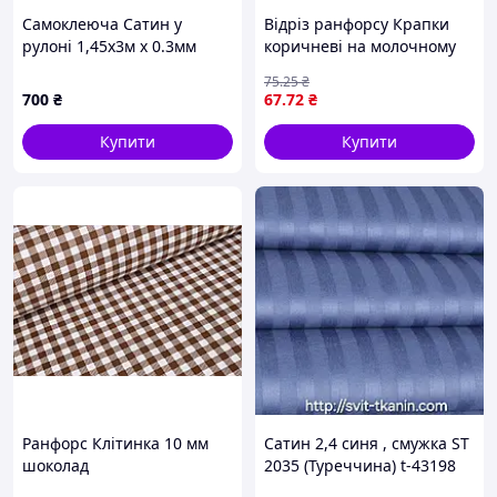
Самоклеюча Сатин у
Відріз ранфорсу Крапки
рулоні 1,45х3м х 0.3мм
коричневі на молочному
Темно Коричневий (D) SW-
50х215 см
75
.25
₴
00002915
700
₴
67
.72
₴
Купити
Купити
Ранфорс Клітинка 10 мм
Сатин 2,4 синя , смужка ST
шоколад
2035 (Туреччина) t-43198