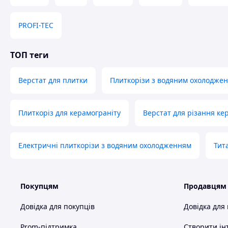
брендами, щоб ви отримували виключно надійні то
📞 Клієнтський сервіс:
наша команда експертів з
PROFI-TEC
готова проконсультувати та забезпечити швидку до
по всій країні.
💸 Вигідні умови:
ми піклуємось про те, щоб ви
ТОП теги
отримували найкраще співвідношення ціни та якост
Регулярні знижки, акції та спецпропозиції роблять
покупки у нас ще приємнішими.
Верстат для плитки
Плиткорізи з водяним охолодже
🌟 Репутація і довіра:
наші клієнти задоволені
покупками і повертаються знову і знову. Це — наш
Плиткоріз для керамограніту
Верстат для різання ке
Купуючи в нашому магазині, ви отримуєте надійного парт
обслуговування!
Електричні плиткорізи з водяним охолодженням
Тит
Покупцям
Продавцям
Довідка для покупців
Довідка для
Prom-підтримка
Створити ін