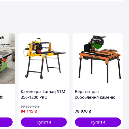
авця
Каменеріз Lumag STM
Верстат для
ft
350-1200 PRO
оброблення каменю
0 об
BATTIPAV ELETTA
99 255
.70
₴
45
(8000/400SJ)
84 115
₴
78 070
₴
 у
Купити
Купити
ю