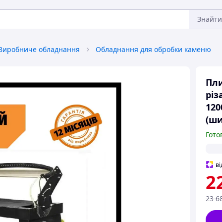
Знайти
Виробниче обладнання
Обладнання для обробки каменю
Пли
різ
120
(ши
Гото
ві
2
23 6