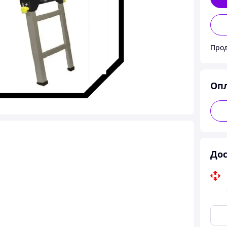
Прод
Оп
Дос