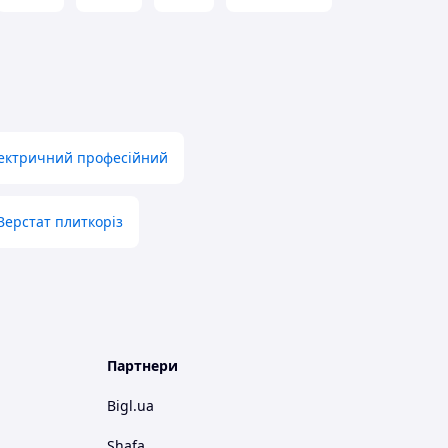
лектричний професійний
Верстат плиткоріз
Партнери
Bigl.ua
Shafa