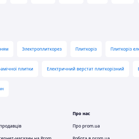
вари.
авжди
ставку
і.
нням
Электроплиткорез
Плиткоріз
Плиткоріз е
а найкраща нагорода.
рамічної плитки
Електричний верстат плиткорізний
нера, відмінну якість та першокласне
ан
Про нас
 продавців
Про prom.ua
тернет-магазин
на Prom
Робота в prom.ua