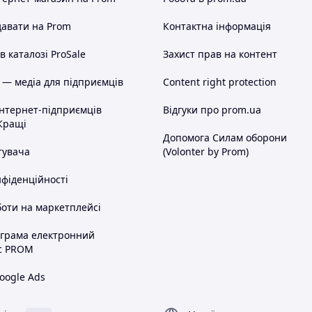
авати на Prom
Контактна інформація
 каталозі ProSale
Захист прав на контент
 — медіа для підприємців
Content right protection
інтернет-підприємців
Відгуки про prom.ua
Кращі
Допомога Силам оборони
тувача
(Volonter by Prom)
нфіденційності
оти на маркетплейсі
ограма електронний
с PROM
oogle Ads