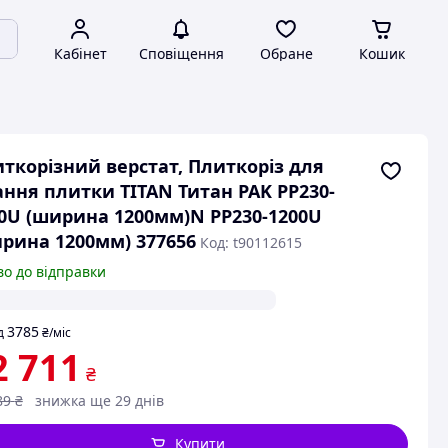
Кабінет
Сповіщення
Обране
Кошик
ткорізний верстат, Плиткоріз для
ання плитки TITAN Титан PAK PP230-
0U (ширина 1200мм)N PP230-1200U
рина 1200мм) 377656
Код: t90112615
во до відправки
3785
д
₴
/міс
2 711
₴
89
₴
знижка ще 29 днів
Купити