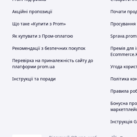
Акційні пропозиції
Почати прод
Що таке «Купити з Prom»
Просування в
Як купувати з Пром-оплатою
Sprava.prom
Рекомендації з безпечних покупок
Премія для 
Ecommerce.
Перевірка на приналежність сайту до
платформи prom.ua
Угода корис
Інструкції та поради
Політика ко
Правила роб
Бонусна пр
маркетплей
Інструкція G