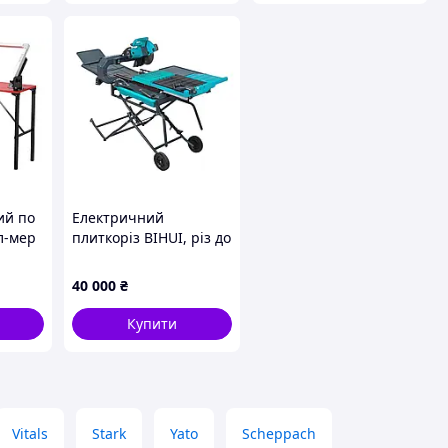
ий по
Електричний
л-мер
плиткоріз BIHUI, різ до
 макс.
900 мм, (TCSTW10)
0 мм,
40 000
₴
Купити
Vitals
Stark
Yato
Scheppach