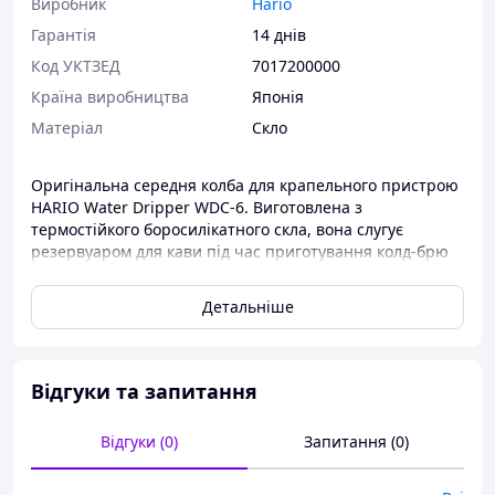
Виробник
Hario
Гарантія
14 днів
Код УКТЗЕД
7017200000
Країна виробництва
Японія
Матеріал
Скло
Оригінальна середня колба для крапельного пристрою
HARIO Water Dripper WDC-6. Виготовлена з
термостійкого боросилікатного скла, вона слугує
резервуаром для кави під час приготування колд-брю
методом повільного крапання. Ідеально підходить для
заміни пошкодженої або втраченої частини.
Детальніше
Основні переваги:
Відгуки та запитання
Боросилікатне скло - термостійкість і
довговічність
Відгуки (0)
Запитання (0)
Повна сумісність з моделлю HARIO WDC-6