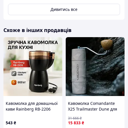
Дивитись все
Схоже в інших продавців
Кавомолка для домашньої
Кавомолка Comandante
кави Rainberg RB-2206
X25 Trailmaster Dune для
600Вт, Роторна кавомолка
ідеального помелу кави
31 666
₴
з нержавіючої сталі QX-17
будь-коли
543
₴
15 833
₴