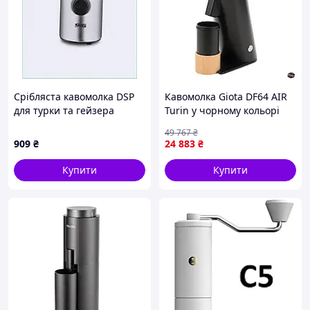
Срібляста кавомолка DSP
Кавомолка Giota DF64 AIR
для турки та гейзера
Turin у чорному кольорі
H4M56H8376
для ідеального помелу
49 767
₴
кави щодня
909
₴
24 883
₴
Купити
Купити