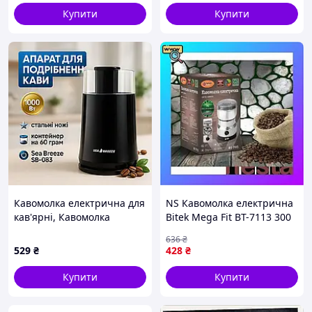
Купити
Купити
Кавомолка електрична для
NS Кавомолка електрична
кав'ярні, Кавомолка
Bitek Mega Fit BT-7113 300
електрична Ножова для
Вт неіржавка сталь
636
₴
дому GH-97
Nes22/Q
529
₴
428
₴
Купити
Купити