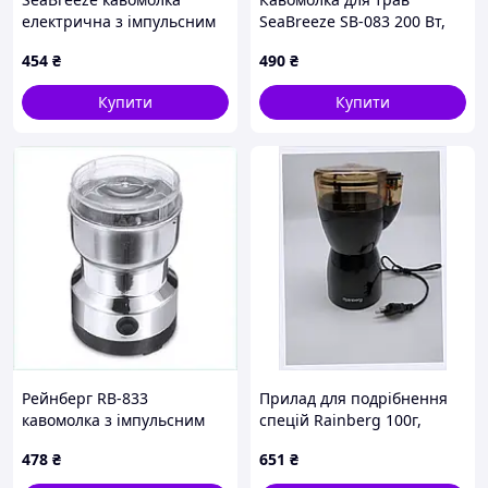
електрична з імпульсним
SeaBreeze SB-083 200 Вт,
режимом 7X992MB773
Електрична кавомолка для
454
₴
490
₴
дрібного помелу UD-99
Купити
Купити
Рейнберг RB-833
Прилад для подрібнення
кавомолка з імпульсним
спецій Rainberg 100г,
стартом 598E45H12
559T306X1B
478
₴
651
₴