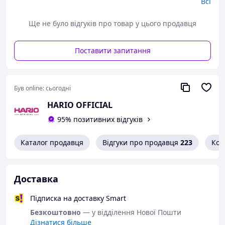
Всі
Оригінальна змінна деталь від HARIO
Ще не було відгуків про товар у цього продавця
Зберігає чистоту смаку під час приготування
Поставити запитання
Наш експертний підхід:
Навіть одна відсутня колба робить систему
непрацюючою. Ми рекомендуємо використовувати
лише фірмові скляні частини HARIO для збереження
Був online:
сьогодні
герметичності, точності дозування та стабільного
HARIO OFFICIAL
смаку.
95% позитивних відгуків
Функціональні можливості:
Каталог продавця
Відгуки про продавця
223
Кон
Матеріал: боросилікатне скло
Сумісність: HARIO WDC-6
Доставка
Призначення: середній резервуар для
Підписка на доставку Smart
холодного заварювання
Безкоштовно
— у відділення Нової Пошти
Дізнатися більше
Країна виробництва: Японія