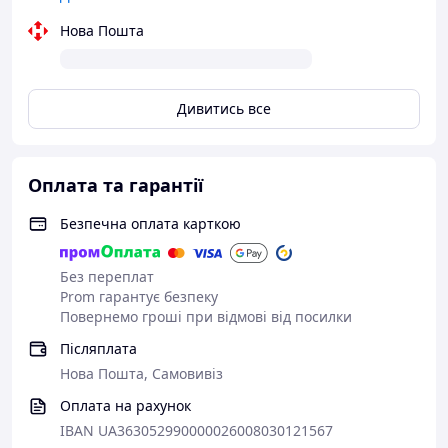
Нова Пошта
Порада від кавових експертів:
Під час очищення використовуйте м’яку губку, щоб
уникнути мікроподряпин - це збереже прозорість скла і
Дивитись все
його довговічність.
Оплата та гарантії
Безпечна оплата карткою
Без переплат
Prom гарантує безпеку
Повернемо гроші при відмові від посилки
Післяплата
Нова Пошта, Самовивіз
Оплата на рахунок
IBAN UA363052990000026008030121567