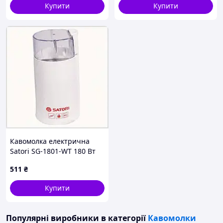
Купити
Купити
Кавомолка електрична
Satori SG-1801-WT 180 Вт
біла, K799275M6P
511
₴
Купити
Популярні виробники
в категорії
Кавомолки