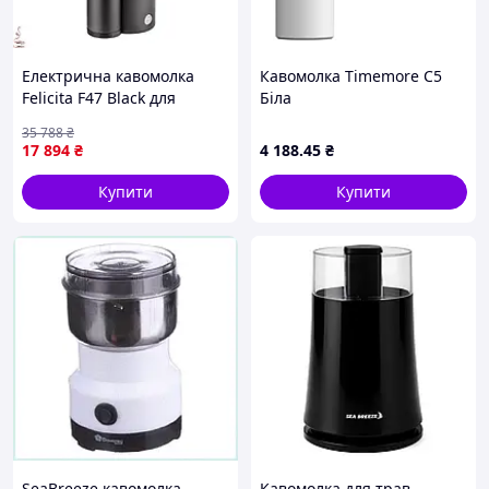
Електрична кавомолка
Кавомолка Timemore C5
Felicita F47 Black для
Біла
свіжозмеленої кави й
35 788
₴
ідеального смаку
17 894
₴
4 188
.45
₴
Купити
Купити
SeaBreeze кавомолка
Кавомолка для трав