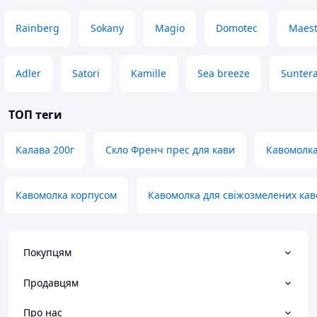
Rainberg
Sokany
Magio
Domotec
Maest
Adler
Satori
Kamille
Sea breeze
Sunter
ТОП теги
Калава 200г
Скло Френч прес для кави
Кавомолка
Кавомолка корпусом
Кавомолка для свіжозмелених кав
Покупцям
Продавцям
Про нас