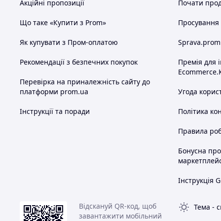
Акційні пропозиції
Почати прод
Що таке «Купити з Prom»
Просування в
Як купувати з Пром-оплатою
Sprava.prom
Рекомендації з безпечних покупок
Премія для 
Ecommerce.
Перевірка на приналежність сайту до
платформи prom.ua
Угода корис
Інструкції та поради
Політика ко
Правила роб
Бонусна пр
маркетплей
Інструкція G
Відскануй QR-код, щоб
Тема
-
с
завантажити мобільний