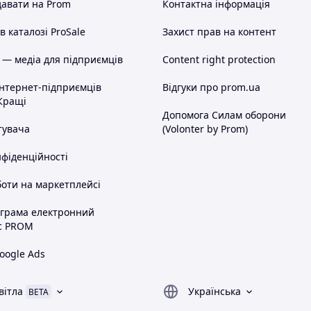
авати на Prom
Контактна інформація
 каталозі ProSale
Захист прав на контент
 — медіа для підприємців
Content right protection
інтернет-підприємців
Відгуки про prom.ua
Кращі
Допомога Силам оборони
тувача
(Volonter by Prom)
нфіденційності
оти на маркетплейсі
ограма електронний
с PROM
oogle Ads
вітла
Українська
BETA