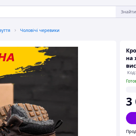
Знайти
зуття
Чоловічі черевики
Кро
на 
вис
Код:
Гото
3
Прод