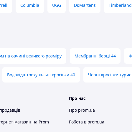
rell
Columbia
UGG
Dr.Martens
Timberland
м на овчині великого розміру
Мембранні берці 44
Ж
Водовідштовхувальні кросівки 40
Чорні кросівки турис
Про нас
 продавців
Про prom.ua
тернет-магазин
на Prom
Робота в prom.ua