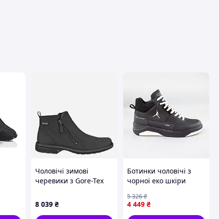
вця
Чоловічі зимові
Ботинки чоловічі з
черевики з Gore-Tex
чорної еко шкіри
замшеві ECCO Turn M
зимові хутряні Seli
5 326
₴
чинку
Boot Gtx Wl
8 039
₴
4 449
₴
емно-
51024401001 40 Чорні