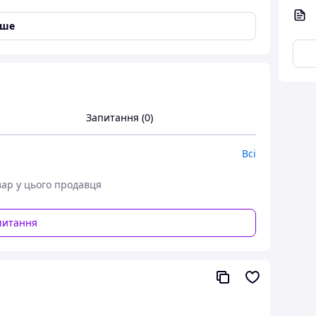
іше
Запитання (0)
Всі
вар у цього продавця
питання
и натуральна шкіра на хутрі, коричневі чобітки
і на шнурівці зима
а хутрі коричневі спортивні черевики
 шкіра на зиму