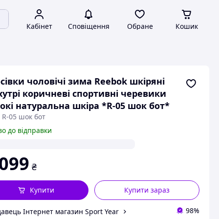
Кабінет
Сповіщення
Обране
Кошик
сівки чоловічі зима Reebok шкіряні
хутрі коричневі спортивні черевики
окі натуральна шкіра *R-05 шок бот*
 R-05 шок бот
во до відправки
 099
₴
Купити
Купити зараз
98%
авець Інтернет магазин Sport Year