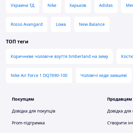
Украина ТД
Nike
Харьков
Adidas
Mer
Rosso Avangard
Lowa
New Balance
ТОП теги
Коричневе чоловіче взуття timberland на зиму
Костю
Nike Air Force 1 DQ7690-100
Чоловічі кеди замшеві
Покупцям
Продавцям
Довідка для покупців
Довідка для
Схожі товари за характеристиками
Prom-підтримка
Створити ін