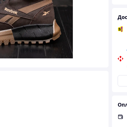
Дос
Опл