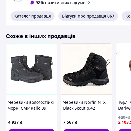
98% позитивних відгуків
Каталог продавця
Відгуки про продавця
867
Ко
Схоже в інших продавців
Матеріал верху - на
Хутро: набивна нат
Підошва - по
Черевики вологостійкі
Черевики Norfin NTX
Туфлі 
чорні CMP Railo 39
Black Scout p.42
Darkw
Розміри (довжин
чоловічі 88X1H693P9
Чорний (15805-42),
повся
40-26 с
4 207
₴
E6715705E
носін
41-27 с
4 937
₴
7 567
₴
2 103
.
стиль
42-28 с