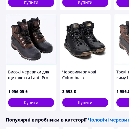
43-28,5 
Купити
Купити
44-29 с
45-29,5 
Високі черевики для
Черевики зимові
Трекін
щиколотки Lahti Pro
Columbia з
зиму L
коричневі 45р
натуральної шкіри та
розмі
81CB7E9401
набивної шерсті
1 956
.05
₴
3 598
₴
1 956
.
Чорні/Коричневі
Купити
Купити
Популярні виробники
в категорії
Чоловічі череви