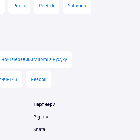
Puma
Reebok
Salomon
іночі черевики villomi з нубуку
тичні 43
Reebok
Партнери
Bigl.ua
Shafa