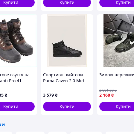
високі кросівки з
сині
см
Купити
Купити
Купити
м
см
гове взуття на
Спортивні хайтопи
Зимові черевик
ahti Pro 41
Puma Caven 2.0 Mid
р 81M79E381
демісезон 41 розмір
2 601
.60
₴
C8X8C16871
05
₴
3 579
₴
2 168
₴
Купити
Купити
Купити
ки