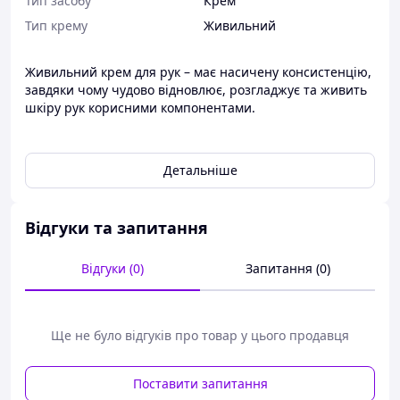
Тип засобу
Крем
Тип крему
Живильний
Живильний крем для рук – має насичену консистенцію,
завдяки чому чудово відновлює, розгладжує та живить
шкіру рук корисними компонентами.
Містить:
Рожева глина – активізує процеси відновлення
Детальніше
шкірного покриву;
Ваніль – дарує приємний аромат;
Відгуки та запитання
Олія японської камелії (цубакі) – глибоко насичує
епідерміс корисними речовинами, регенерує та
Відгуки (0)
Запитання (0)
живить.
Застосування:
Ще не було відгуків про товар у цього продавця
Нанести на очищену шкіру рук, ретельно втерти
масажними рухами.
Поставити запитання
Склад: