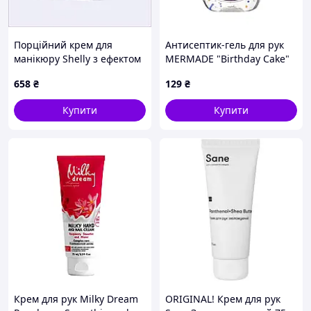
Порційний крем для
Антисептик-гель для рук
манікюру Shelly з ефектом
MERMADE "Birthday Cake"
відновлення 81545H62H
29 мл
658
₴
129
₴
Купити
Купити
Крем для рук Milky Dream
ORIGINAL! Крем для рук