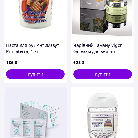
Паста для рук Антимазут
Чарівний Таману Vigor
Primaterra, 1 кг
бальзам для зняття
запалень шкіри,
186
₴
628
₴
AK8154362H
Купити
Купити