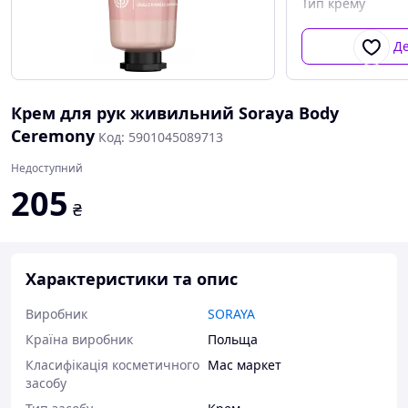
Тип крему
Д
Крем для рук живильний Soraya Body
Ceremony
Код: 5901045089713
Недоступний
205
₴
Характеристики та опис
Виробник
SORAYA
Країна виробник
Польща
Класифікація косметичного
Мас маркет
засобу