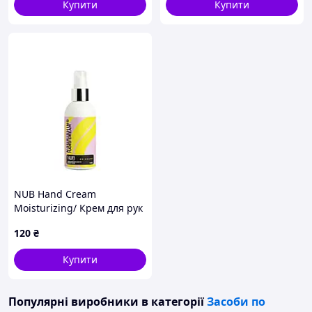
Купити
Купити
NUB Hand Cream
Moisturizing/ Крем для рук
поживний/150 мл/Ваніль
120
₴
Купити
Популярні виробники
в категорії
Засоби по