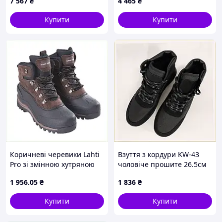
7 567
₴
4 465
₴
Купити
Купити
Коричневі черевики Lahti
Взуття з кордури KW-43
Pro зі змінною хутряною
чоловіче прошите 26.5см
устілкою, 8179K401B
3CE438971X
1 956
.05
₴
1 836
₴
Купити
Купити