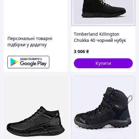
Timberland Killington
Персональні товарні
Chukka 40 чорний нубук
підбірки у додатку
чоловічий, E88B1701K9
3 006
₴
Купити