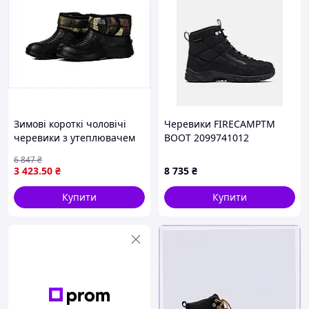
Зимові короткі чоловічі
Черевики FIRECAMPTM
черевики з утеплювачем
BOOT 2099741012
зі штучного хутра для
Columbia 2099741012
6 847
₴
комфортного носіння в
3 423
.50
₴
8 735
₴
холодну погоду
Купити
Купити