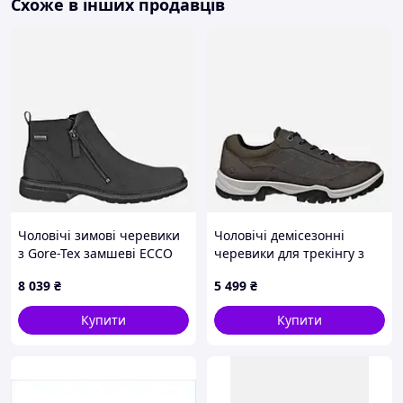
Схоже в інших продавців
Чоловічі зимові черевики
Чоловічі демісезонні
з Gore-Tex замшеві ECCO
черевики для трекінгу з
Turn M Boot Gtx Wl
мембраною шкіряні ECCO
8 039
₴
5 499
₴
51024401001 40 Чорні
Xpedition Iii M Shoe
(809704617596)
81143402559 47 Темно-
Купити
Купити
коричневі