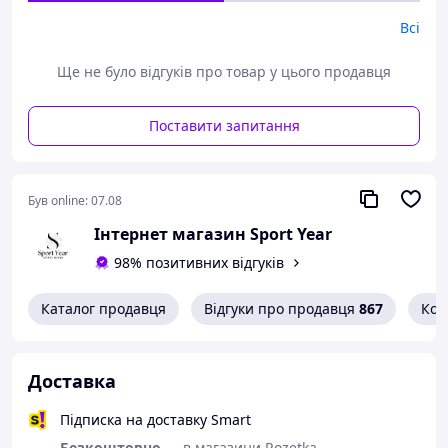
Всі
Ще не було відгуків про товар у цього продавця
Матеріал верху - натуральна шкіра
Поставити запитання
Хутро: набивна натуральна шерсть
Підошва - поліуретан
Був online:
07.08
Розміри (довжина устілки)
40-26 см
Інтернет магазин Sport Year
41-27 см
98% позитивних відгуків
42-28 см
43-28,5 см
44-29 см
Каталог продавця
Відгуки про продавця
867
Кон
45-30 см
Доставка
Підписка на доставку Smart
Безкоштовно
— в магазини Rozetka