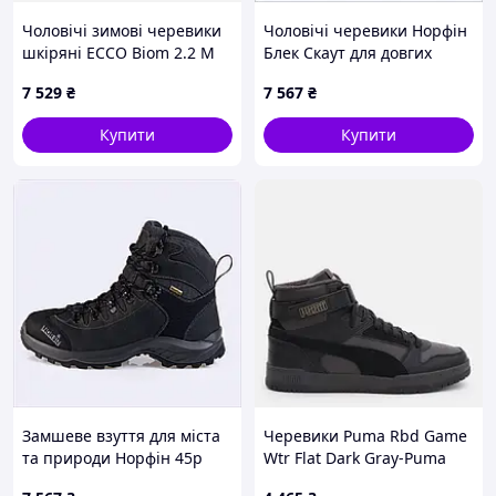
Чоловічі зимові черевики
Чоловічі черевики Норфін
шкіряні ECCO Biom 2.2 M
Блек Скаут для довгих
Wl Ankle Boot 83089401001
переходів 6XX715M704
7 529
₴
7 567
₴
44 Чорні (194891990547)
Купити
Купити
Замшеве взуття для міста
Черевики Puma Rbd Game
та природи Норфін 45р
Wtr Flat Dark Gray-Puma
чорне H6715C704K
Black-Puma Gold 38760407