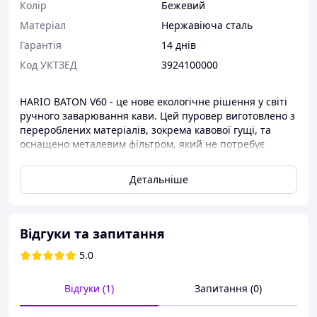
Колір
Бежевий
Матеріал
Нержавіюча сталь
Гарантія
14 днів
Код УКТЗЕД
3924100000
HARIO BATON V60 - це нове екологічне рішення у світі
ручного заварювання кави. Цей пуровер виготовлено з
перероблених матеріалів, зокрема кавової гущі, та
оснащено металевим фільтром, який не потребує
використання паперових аналогів.
Детальніше
Основні переваги:
Екологічні матеріали - частково виготовлений з
Відгуки та запитання
переробленої кавової гущі
5.0
Металевий сітчастий фільтр - не потребує
паперових фільтрів
Відгуки (1)
Запитання (0)
Два розміри - на 1-2 або 2-4 чашки кави