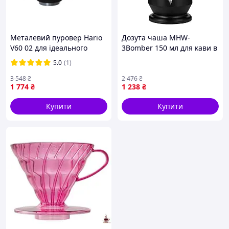
Металевий пуровер Hario
Дозута чаша MHW-
V60 02 для ідеального
3Bomber 150 мл для кави в
заварювання кави в
чорному кольорі з
5.0
(1)
домашніх умовах
дзвіночком для зручності
використання
3 548
₴
2 476
₴
1 774
₴
1 238
₴
Купити
Купити