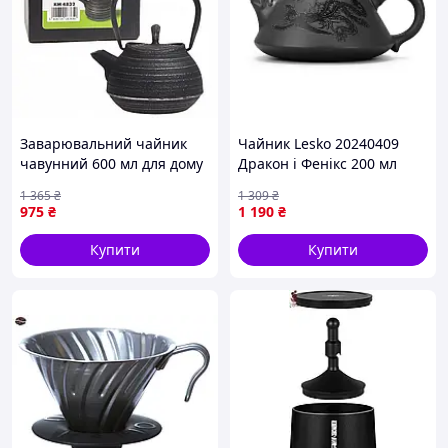
Заварювальний чайник
Чайник Lesko 20240409
чавунний 600 мл для дому
Дракон і Фенікс 200 мл
чорний Kamille FK-8347
Чорний (14164-95622) D15-
1 365
₴
1 309
₴
2026
975
₴
1 190
₴
Купити
Купити