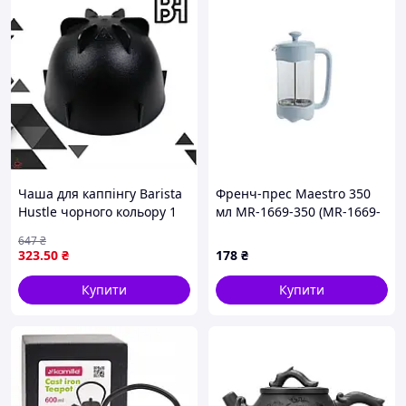
Чаша для каппінгу Barista
Френч-прес Maestro 350
Hustle чорного кольору 1
мл MR-1669-350 (MR-1669-
шт. ідеальна для
350)
647
₴
професіоналів і
323
.50
₴
178
₴
шанувальників кави
Купити
Купити