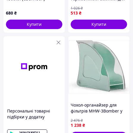
кип'ятіння води на кухні
1 026
₴
680
₴
513
₴
Купити
Купити
Чохол-органайзер для
Персональні товарні
фільтрів MHW-3Bomber у
підбірки у додатку
зеленому кольорі для
2 476
₴
зручного зберігання і
1 238
₴
транспортування