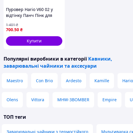
Пуровер Hario V60 02 у
відтінку Панч Пінк для
ідеального приготування
1 401
₴
кави вдома
700
.50
₴
Купити
Популярні виробники
в категорії
Кавники,
заварювальні чайники та аксесуари
Maestro
Con Brio
Ardesto
Kamille
Hario
Olens
Vittora
MHW-3BOMBER
Empire
U
ТОП теги
Заварювальні чайники з термостійкого
Мультиварка с