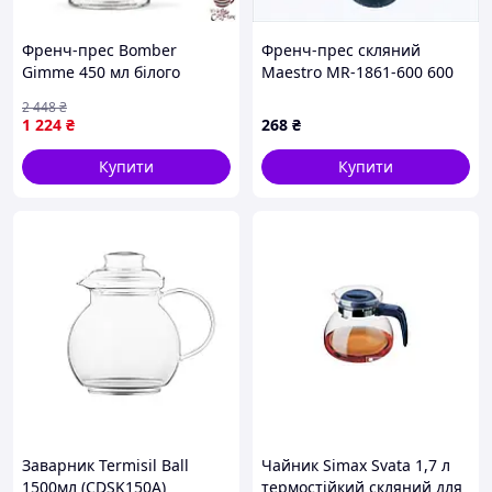
Френч-прес Bomber
Френч-прес скляний
Gimme 450 мл білого
Maestro MR-1861-600 600
кольору для приготування
мл, 885X35P70
2 448
₴
ароматної кави та чаю
1 224
₴
268
₴
Купити
Купити
Заварник Termisil Ball
Чайник Simax Svata 1,7 л
1500мл (CDSK150A)
термостійкий скляний для