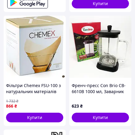
Купити
Фільтри Chemex FSU-100 з
Френч-пресс Con Brio CB-
натуральних матеріалів
6610В 1000 мл, Заварник
для ідеального
для трав, Заварник
1 732
₴
заварювання кави
стеклянный с прессом
866
₴
623
₴
китайский
Купити
Купити