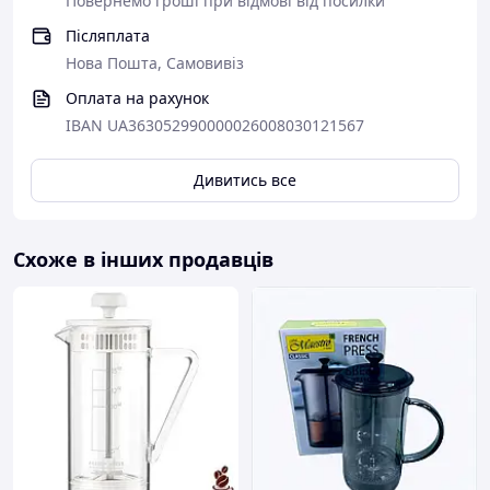
Повернемо гроші при відмові від посилки
насолоду ароматом: завдяки відсутності паперових
фільтрів, кавові олії відчуваються набагато яскравіше.
Післяплата
Нова Пошта, Самовивіз
Оплата на рахунок
IBAN UA363052990000026008030121567
Дивитись все
Схоже в інших продавців