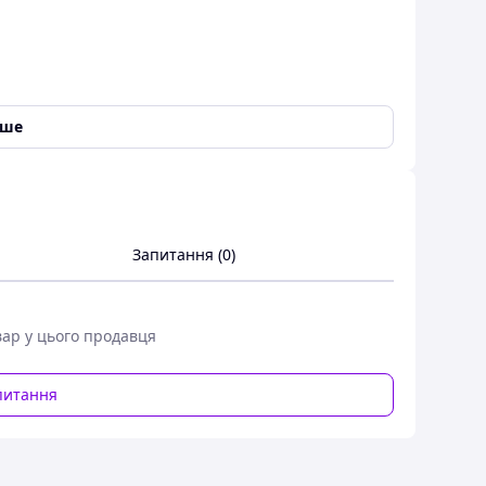
іше
Запитання (0)
вар у цього продавця
питання