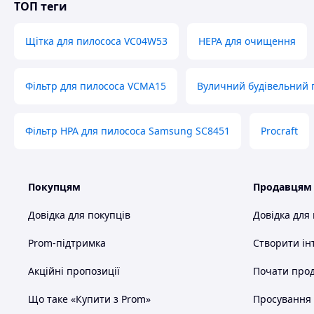
ТОП теги
Щітка для пилососа VC04W53
HEPA для очищення
Фільтр для пилососа VCMA15
Вуличний будівельний 
Фільтр HPA для пилососа Samsung SC8451
Procraft
Покупцям
Продавцям
Довідка для покупців
Довідка для
Prom-підтримка
Створити ін
Акційні пропозиції
Почати прод
Що таке «Купити з Prom»
Просування в