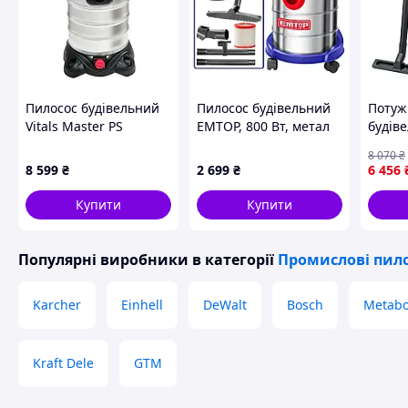
Пилосос будівельний
Пилосос будівельний
Потуж
Vitals Master PS
EMTOP, 800 Вт, метал
будіве
3014SPsw
(EVCR0801)
TC-VC 
8 070
₴
мБар, 
8 599
₴
2 699
₴
6 456
(23424
Купити
Купити
Популярні виробники
в категорії
Промислові пил
Karcher
Einhell
DeWalt
Bosch
Metab
Kraft Dele
GTM