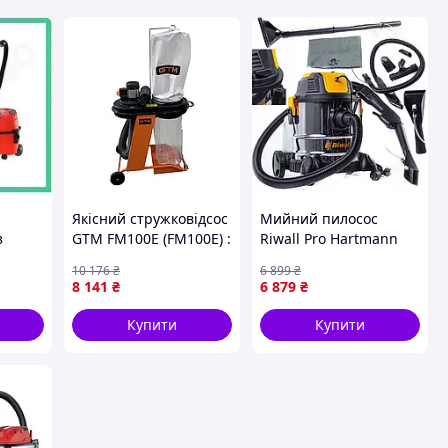
Якісний стружковідсос
Мийний пилосос
з
GTM FM100E (FM100E) :
Riwall Pro Hartmann
550 Вт, об.х.х. 2850 об/
4в1, 1400 Вт
10 176
₴
6 899
₴
i-Ion
хв, 65 л мішок для
8 141
₴
6 879
₴
 шланг
стружки
Купити
Купити