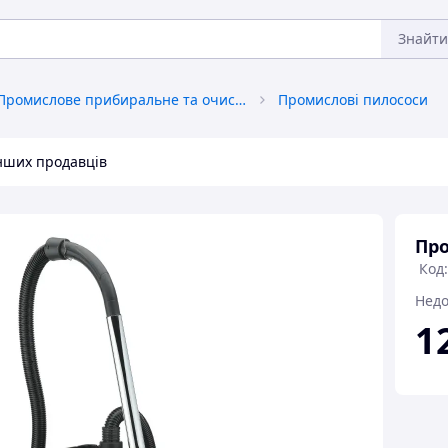
Знайти
Промислове прибиральне та очисне обладнання
Промислові пилососи
інших продавців
Про
Код:
Недо
1