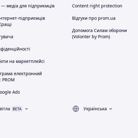
 — медіа для підприємців
Content right protection
інтернет-підприємців
Відгуки про prom.ua
Кращі
Допомога Силам оборони
тувача
(Volonter by Prom)
нфіденційності
оти на маркетплейсі
ограма електронний
с PROM
oogle Ads
вітла
Українська
BETA