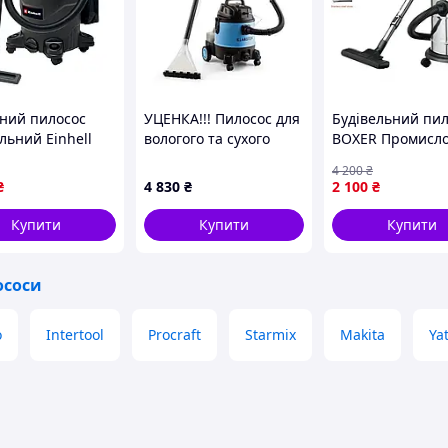
ний пилосос
УЦЕНКА!!! Пилосос для
Будівельний пи
льний Einhell
вологого та сухого
BOXER Промисл
1930 A : 190
прибирання Klarstein
мийний пилосос
4 200
₴
30л, 1500 Вт
Reinraum 2G 1250 Вт,
Вт 220 В Потужн
₴
4 830
₴
2 100
₴
90)
20 л Німеччина
професійний пи
на 20 л для
Купити
Купити
Купити
прибирання
ососи
o
Intertool
Procraft
Starmix
Makita
Ya