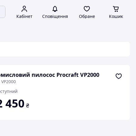
Кабінет
Сповіщення
Обране
Кошик
мисловий пилосос Procraft VP2000
 VP2000
ступний
2 450
₴