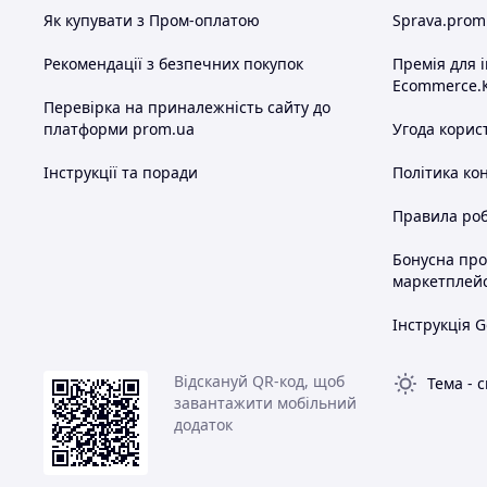
Як купувати з Пром-оплатою
Sprava.prom
Рекомендації з безпечних покупок
Премія для 
Ecommerce.
Перевірка на приналежність сайту до
платформи prom.ua
Угода корис
Інструкції та поради
Політика ко
Правила роб
Бонусна пр
маркетплей
Інструкція G
Відскануй QR-код, щоб
Тема
-
с
завантажити мобільний
додаток