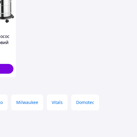
лосос
овий
 2200
ий
лосос
to
Milwaukee
Vitals
Domotec