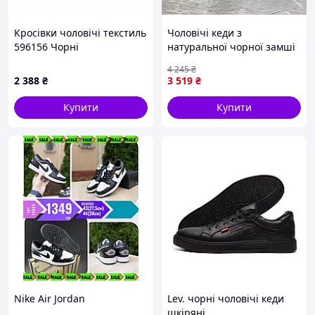
Кросівки чоловічі текстиль
Чоловічі кеди з
596156 Чорні
натуральної чорної замші
дихаючі Seli
4 245
₴
2 388
₴
3 519
₴
Купити
Купити
Nike Air Jordan
Lev. чорні чоловічі кеди
шкіряні