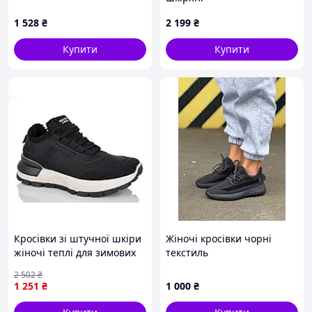
1 528
₴
2 199
₴
Купити
Купити
Кросівки зі штучної шкіри
Жіночі кросівки чорні
жіночі теплі для зимових
текстиль
прогулянок і комфорту в
2 502
₴
холодну пору
1 251
₴
1 000
₴