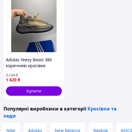
Adidas Yeezy Boost 380
коричневі кросівки
чоловічі демісезонні
2 120
₴
1 620
₴
Купити
Популярні виробники
в категорії
Кросівки та
кеди
Nike
Adidas
New Balance
Reebok
ASIC