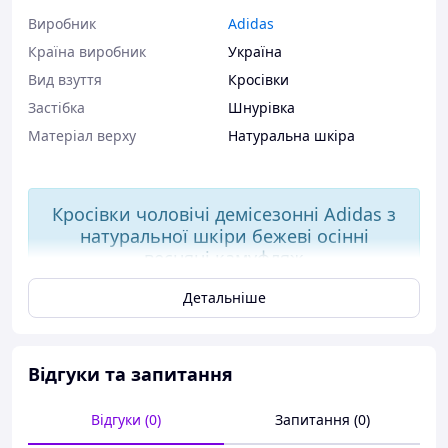
Виробник
Adidas
Країна виробник
Україна
Вид взуття
Кросівки
Застібка
Шнурівка
Матеріал верху
Натуральна шкіра
Кросівки чоловічі демісезонні Adidas з
натуральної шкіри бежеві осінні
весняні камуфляж
Детальніше
Без передоплати
Відгуки та запитання
Накладений платіж (оплата при отриманні)
Відправлення в день замовлення
Обмін/повернення
Відгуки (0)
Запитання (0)