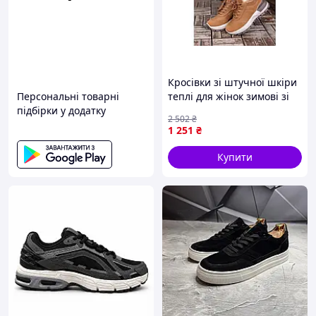
Кросівки зі штучної шкіри
Персональні товарні
теплі для жінок зимові зі
підбірки у додатку
штучним хутром кольору
2 502
₴
карамель
1 251
₴
Купити