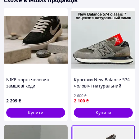
Схоже в інших продавців
NIKE чорні чоловічі
Кросівки New Balance 574
замшеві кеди
чоловічі натуральний
замш 45 демісезонні
2 600
₴
2 299
₴
2 100
₴
Купити
Купити