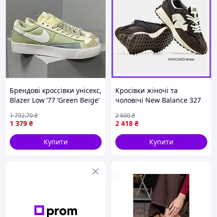
Брендові кроссівки унісекс,
Кросівки жіночі та
Blazer Low ‘77 ‘Green Beige’
чоловічі New Balance 327
Brailed Rich Earth Brown /
1 792
.70
₴
2 600
₴
кросівки Нью Беланс 327
1 379
₴
2 418
₴
насичено коричневі
Купити
Купити