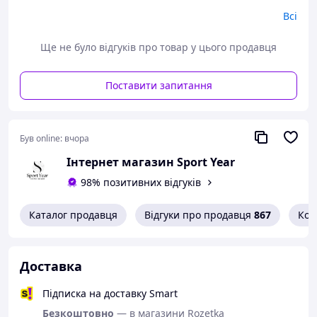
Всі
Матеріал верху - натуральна шкіра
Середина: текстиль
Ще не було відгуків про товар у цього продавця
Підошва - ТЕП
Поставити запитання
Розміри (довжина устілки)
40-26 см
41-27 см
42-28 см
Був online:
вчора
43-28,5 см
44-29 см
Інтернет магазин Sport Year
45-29,5 см
98% позитивних відгуків
Каталог продавця
Відгуки про продавця
867
Кон
Доставка
Підписка на доставку Smart
Безкоштовно
— в магазини Rozetka