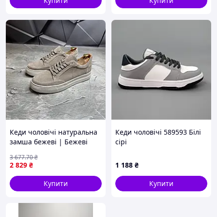
Купити
Купити
Кеди чоловічі натуральна
Кеди чоловічі 589593 Білі
замша бежеві | Бежеві
сірі
замшеві чоловічі кеди
3 677
.70
₴
8045 виз
2 829
₴
1 188
₴
Купити
Купити