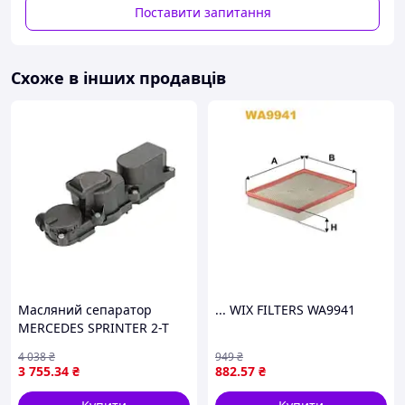
Поставити запитання
Схоже в інших продавців
Масляний сепаратор
... WIX FILTERS WA9941
MERCEDES SPRINTER 2-T
(B901, B902), SPRINTER 3-T
4 038
₴
949
₴
(B903), SPRINTER 4-T (B904),
3 755
.34
₴
882
.57
₴
SPRINTER 5-T (B905), VIANO