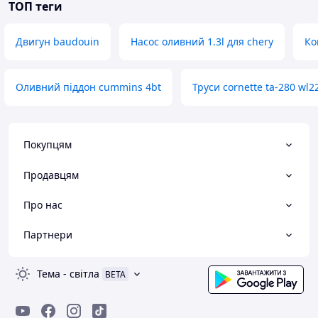
ТОП теги
Двигун baudouin
Насос оливний 1.3l для chery
Ко
Оливний піддон cummins 4bt
Труси cornette ta-280 wl2
Покупцям
Продавцям
Про нас
Партнери
Тема
-
світла
BETA