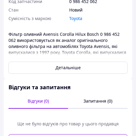
Код запчастини
0 986 452 062
Стан
Новий
Сумісність з маркою
Toyota
Фільтр оливний Avensis Corolla Hilux Bosch 0 986 452
062 використовується як аналог оригінального
оливного фільтра на автомобілях Toyota Avensis, які
випускалися з 1997 року, Toyota Corolla, які випускалися
з 1997 року та Toyota Hilux, які випускалися з 1988 року.
Детальніше
Оливні фільтри ви завжди можете придбати в нашому
інтернет-магазині за найдоступнішими цінами.
Відгуки та запитання
Відгуки (0)
Запитання (0)
Ще не було відгуків про товар у цього продавця