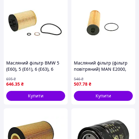
Масляний фільтр BMW 5
Масляний фільтр (фільтр
(E60), 5 (E61), 6 (E63), 6
повітряний) MAN E2000,
(E64), 7 (E65, E66, E67), X5
F2000, LION´S CITY, NL,
695
₴
546
₴
(E53) 3.6/4.4/4.8 07.01-12.10
TGA, TGL II, TGM I, TGM II,
646
.35
₴
507
.78
₴
MANN-FILTER HU 715/5 x
DEUTZ FAHR AGROPLUS,
AGROTRON
Купити
Купити