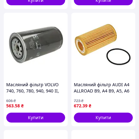
Купити
Купити
Масляний фільтр VOLVO
Масляний фільтр AUDI A4
740, 760, 780, 940, 940 II,
ALLROAD B9, A4 B9, A5, A6
960, VW CALIFORNIA T4
ALLROAD C7, A6 ALLROAD
606
₴
723
₴
CAMPER, LT 28-35 I, LT 40-
C8, A6 C7, A6 C8, A7, A8 D5,
563
.58
₴
672
.39
₴
55 I, TRANSPORTER T4,
Q5, Q7, Q8, VW AMAROK,
ZETOR
Купити
Купити