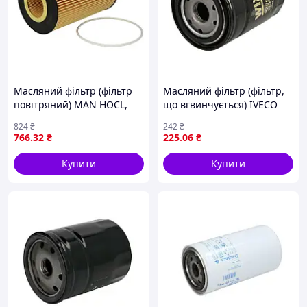
Масляний фільтр (фільтр
Масляний фільтр (фільтр,
повітряний) MAN HOCL,
що вгвинчується) IVECO
LION´S CITY, LION´S COACH,
MK, FENDT 200, 300, URSUS
824
₴
242
₴
LION´S REGIO, ND, NG, NL,
C, DEUTZ FAHR 10000,
766
.32
₴
225
.06
₴
SL II, SÜ, TGA, TGS I, TGX I,
AGROLUX, AGROPLUS,
AGROPRIMA,
Купити
Купити