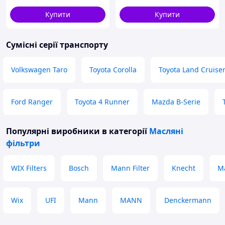
OMEGA A 2.3D 09.86-10.98
MANN-FILTER W 950/13
WIX
Купити
Купити
Сумісні серії транспорту
Volkswagen Taro
Toyota Corolla
Toyota Land Cruise
Ford Ranger
Toyota 4 Runner
Mazda B-Serie
Популярні виробники
в категорії
Масляні
фільтри
WIX Filters
Bosch
Mann Filter
Knecht
M
Wix
UFI
Mann
MANN
Denckermann