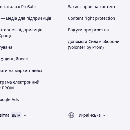
 каталозі ProSale
Захист прав на контент
 — медіа для підприємців
Content right protection
інтернет-підприємців
Відгуки про prom.ua
Кращі
Допомога Силам оборони
тувача
(Volonter by Prom)
нфіденційності
оти на маркетплейсі
ограма електронний
с PROM
oogle Ads
вітла
Українська
BETA