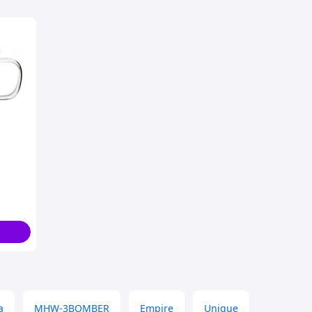
 для
amille
a
MHW-3BOMBER
Empire
Unique