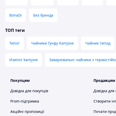
BonaDi
Без бренда
ТОП теги
Типот
Чайники Гунфу Kamjove
Чайник типод
Изипот kamjove
Заварювальні чайники з термостійк
Покупцям
Продавцям
Довідка для покупців
Довідка для
Prom-підтримка
Створити ін
Акційні пропозиції
Почати прод