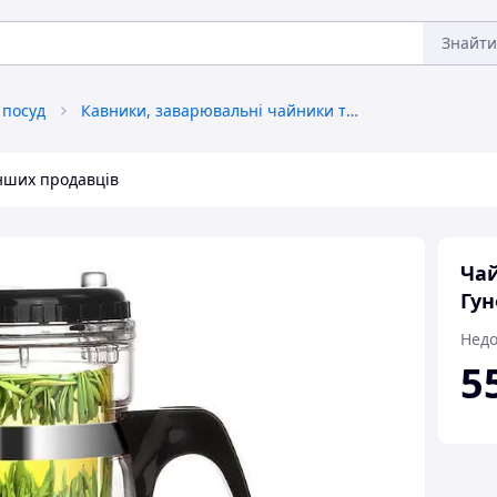
Знайти
 посуд
Кавники, заварювальні чайники та аксесуари
інших продавців
Чай
Гун
Недо
5