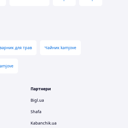
варник для трав
Чайник kamjove
amjove
Партнери
Bigl.ua
Shafa
Kabanchik.ua