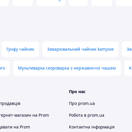
Гунфу чайник
Заварювальний чайник kamjove
За
ого
Мультиварка скороварка з нержавіючої чашею
K
Про нас
 продавців
Про prom.ua
тернет-магазин
на Prom
Робота в prom.ua
авати на Prom
Контактна інформація