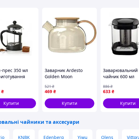
-прес 350 мл
Заварник Ardesto
Заварювальний
риготування
Golden Moon
чайник 600 мл
з термостійким
AR3010GBB 1000 мл
неіржавка сталь
521
₴
886
₴
 і пластиковим
золотистий sea
дому прозорий K
₴
469
₴
633
₴
сом
FK-8385
Купити
Купити
Купити
вальні чайники та аксесуари
io
KNBK
Edenberg
Yiwu
Olens
Vittor