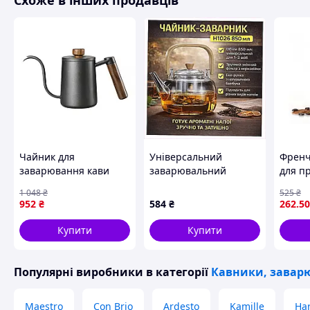
Схоже в інших продавців
Чайник для
Універсальний
Френч
заварювання кави
заварювальний
для п
Choxila 11625 350 мл
чайник зі скла з еко-
кави 
1 048
₴
525
₴
Black 13022-84142 D12-
дизайном 7M16XT0392
склом
952
₴
584
₴
262
.50
2026
корпу
Купити
Купити
Популярні виробники
в категорії
Кавники, заварю
Maestro
Con Brio
Ardesto
Kamille
Har