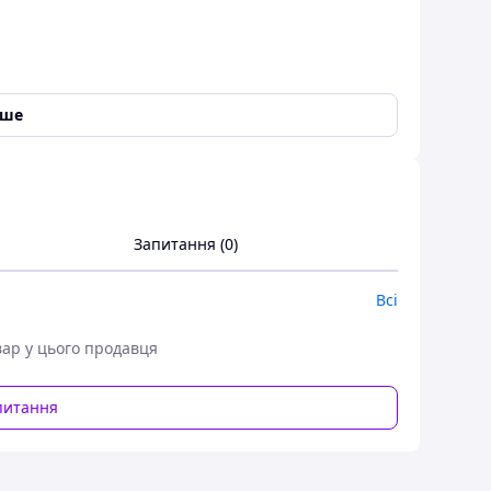
іше
чку та носик, сито і магічну кнопку для
Запитання (0)
але хочуть насолоджуватись своїм улюбленим чаєм
Всі
вар у цього продавця
арячою водою;
питання