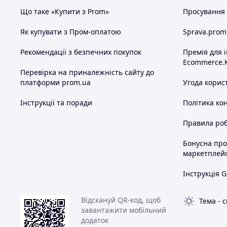
Що таке «Купити з Prom»
Просування в
Як купувати з Пром-оплатою
Sprava.prom
Рекомендації з безпечних покупок
Премія для 
Ecommerce.
Перевірка на приналежність сайту до
платформи prom.ua
Угода корис
Інструкції та поради
Політика ко
Правила роб
Бонусна пр
маркетплей
Інструкція G
Відскануй QR-код, щоб
Тема
-
с
завантажити мобільний
додаток