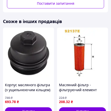
Поставити запитання
Схоже в інших продавців
Корпус масляного фільтра
Масляний фільтр -
(з ущильнюючим кільцем)
фільтруючий елемент
ALFA ROMEO 159,
(висота: 227 мм, зовнішній
746
₴
224
₴
CHEVROLET AVEO, CRUZE,
діаметр: 80 мм) WIX
693
.78
₴
208
.32
₴
TRAX, FIAT CROMA, OPEL
FILTERS 92137E
ADAM, AGILA A,