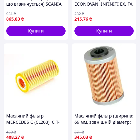
що вгвинчується) SCANIA
ECONOVAN, INFINITI EX, FX,
4, 4 BUS, G I, G II, K I, N
G, M, M35, M37, Q50, QX70,
931
₴
232
₴
BUS, OMNIEXPRESS, P I, R I,
NISSAN 200SX, 350Z, 370Z,
865
.83
₴
215
.76
₴
R II, T, TOURING, VOLVO
ALMERA I, ALMERA II,
ALMERA
Купити
Купити
Масляний фільтр
Масляний фільтр (ширина:
MERCEDES C (CL203), C T-
69 мм, зовнішній діаметр:
MODEL (S203), C (W203), E
41 мм, внутрішній діаметр:
439
₴
371
₴
T-MODEL (S210), E T-MODEL
11 мм) BETA REV,
408
.27
₴
345
.03
₴