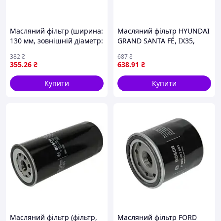
Масляний фільтр (ширина:
Масляний фільтр HYUNDAI
130 мм, зовнішній діаметр:
GRAND SANTA FÉ, IX35,
41 мм) HUSQVARNA FR, KTM
SANTA FE IV, SANTA FÉ II,
382
₴
687
₴
ADVENTURE, DUKE, LC8,
SANTA FÉ III, STARIA,
355
.26
₴
638
.91
₴
RALLY, RC8, SM, SMR,
TUCSON, KIA CARNIVAL III,
SUPER
SORENTO
Купити
Купити
Масляний фільтр (фільтр,
Масляний фільтр FORD