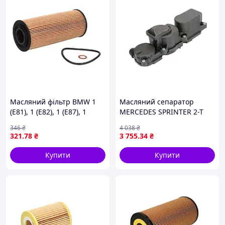
Масляний фільтр BMW 1
Масляний сепаратор
(E81), 1 (E82), 1 (E87), 1
MERCEDES SPRINTER 2-T
(E88), 3 (E90), 3 (E91), 3
(B901, B902), SPRINTER 3-T
346
₴
4 038
₴
(E92), 3 (E93), 5 (E60), 5
(B903), SPRINTER 4-T (B904),
321
.78
₴
3 755
.34
₴
(E61), 5 (F10), 5 (F11), 7
SPRINTER 5-T (B905), VIANO
Купити
Купити