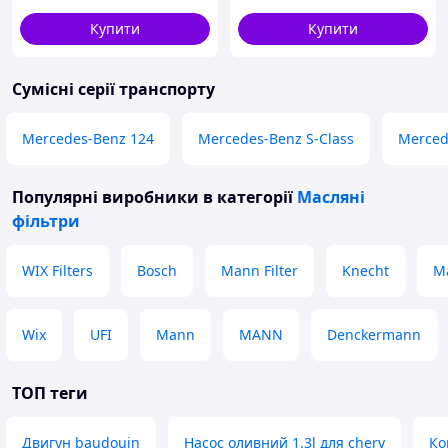
(S211), E (W210), E (W211), S
BETAMOTOR RR ENDURO,
(W220,
HUSABERG FC,
Купити
Купити
Сумісні серії транспорту
Mercedes-Benz 124
Mercedes-Benz S-Class
Merced
Популярні виробники
в категорії
Масляні
фільтри
WIX Filters
Bosch
Mann Filter
Knecht
M
Wix
UFI
Mann
MANN
Denckermann
ТОП теги
Двигун baudouin
Насос оливний 1.3l для chery
Ко