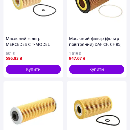
Масляний фільтр
Масляний фільтр (фільтр
MERCEDES C T-MODEL
повітряний) DAF CF, CF 85,
(S203), C T-MODEL (S204), C
XF 105, XF 106 MX-11300-
631
₴
1 019
₴
(W203), C (W204), CLK
MX375 10.05- FEBI 35334
586
.83
₴
947
.67
₴
(A209), CLK (C209), CLS
(C218), CLS (C219),
Купити
Купити