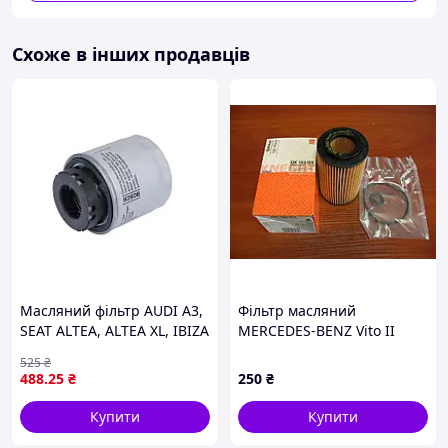
Схоже в інших продавців
Масляний фільтр AUDI A3,
Фільтр масляний
SEAT ALTEA, ALTEA XL, IBIZA
MERCEDES-BENZ Vito II
IV, IBIZA IV SC, LEON,
(639), Viano, C-Klasse, CLK,
525
₴
SKODA FABIA II, OCTAVIA II,
PORSCHE =MAHLE= Австрія
488
.25
₴
250
₴
SUPERB II, YETI, VW EOS,
Купити
Купити