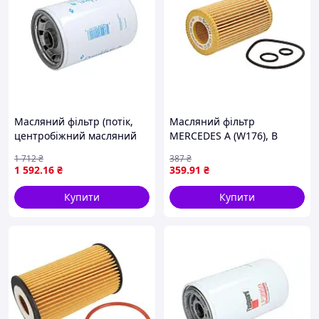
Масляний фільтр (потік,
Масляний фільтр
центробіжний масляний
MERCEDES A (W176), B
фільтр) HYSTER H880
SPORTS TOURER (W246,
1 712
₴
387
₴
DONALDSON OFF P559129
W242), C (A205), C (C204), C
1 592
.16
₴
359
.91
₴
(C205), C T-MODEL (S204), C
T-MODEL (S205),
Купити
Купити