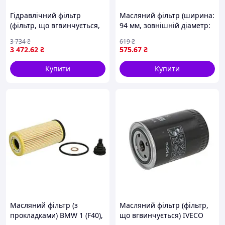
Гідравлічний фільтр
Масляний фільтр (ширина:
(фільтр, що вгвинчується,
94 мм, зовнішній діаметр:
центробіжний масляний
75 мм) HARLEY DAVIDSON
3 734
₴
619
₴
фільтр) DEUTZ FAHR 100,
FLHR, FLHT, FLHTC, FLHTCI,
3 472
.62
₴
575
.67
₴
100 MK3, 105, 105 MK3, 106
FLHTCU, FLHTCUI, FLSTF,
MK2, 106
Купити
Купити
Масляний фільтр (з
Масляний фільтр (фільтр,
прокладками) BMW 1 (F40),
що вгвинчується) IVECO