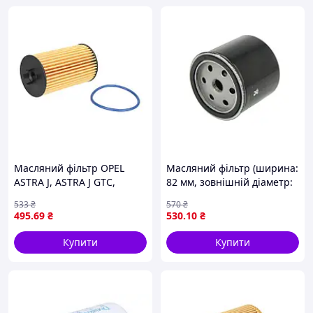
Масляний фільтр OPEL
Масляний фільтр (ширина:
ASTRA J, ASTRA J GTC,
82 мм, зовнішній діаметр:
ASTRA K, CASCADA,
76 мм) CAGIVA ALAZZURRA,
533
₴
570
₴
INSIGNIA A, INSIGNIA A
ELEFANT, GRAN CANYON,
495
.69
₴
530
.10
₴
COUNTRY, INSIGNIA B,
DUCATI 1098, 1198, 350,
INSIGNIA B GRAND SPORT,
748,
Купити
Купити