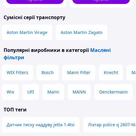
Сумісні серії транспорту
Aston Martin Virage
Aston Martin Zagato
Популярні виробники
в категорії
Масляні
фільтри
WIX Filters
Bosch
Mann Filter
Knecht
M
Wix
UFI
Mann
MANN
Denckermann
ТОП теги
Датчик тиску наддуву jetta 1.4tsi
Ліхтар police q 2807-t6