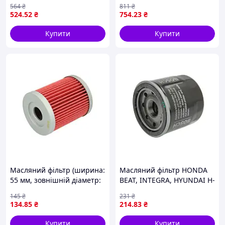
2 (F45), 2 GRAN COUPE
DAILY III, CITROEN JUMPER
564
₴
811
₴
(F44), 2 GRAN TOURER (F46),
II, FIAT DUCATO, PEUGEOT
524
.52
₴
754
.23
₴
2 GRAN TOURER VAN (F46),
BOXER, AEBI TERRATRAC
X1 (F48),
Купити
Купити
Масляний фільтр (ширина:
Масляний фільтр HONDA
55 мм, зовнішній діаметр:
BEAT, INTEGRA, HYUNDAI H-
44 мм) SUZUKI AN, SYM
1 / STAREX, KIA AVELLA,
145
₴
231
₴
MAX SYM, YAMAHA CP, YP
CARENS I, CARNIVAL I,
134
.85
₴
214
.83
₴
250/400 1998-2020 HIFLO
CLARUS, PRIDE, RIO I,
HF972
SEPHIA, SEPHIA
Купити
Купити