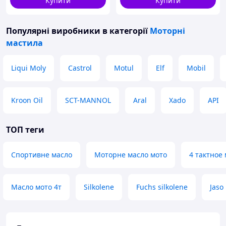
Купити
Купити
Популярні виробники
в категорії
Моторні
мастила
Liqui Moly
Castrol
Motul
Elf
Mobil
Kroon Oil
SCT-MANNOL
Aral
Xado
API
ТОП теги
Спортивне масло
Моторне масло мото
4 тактное 
Масло мото 4т
Silkolene
Fuchs silkolene
Jaso