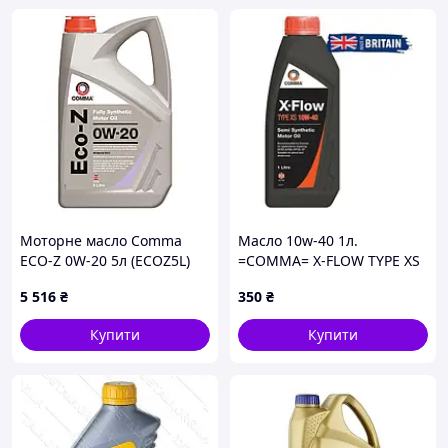
Моторне масло Comma
Масло 10w-40 1л.
ECO-Z 0W-20 5л (ECOZ5L)
=COMMA= X-FLOW TYPE XS
5 516
₴
350
₴
Купити
Купити