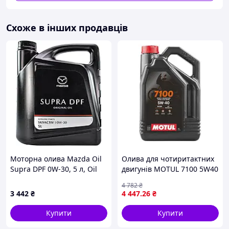
захист поверхні, зменшуючи знос поршнів, отворів,
пелюсток кулачка, штовхачів і підшипників у всьому
діапазоні обертів і потужності.
Схоже в інших продавців
Специфікації:
API SG / SH / SJ / SL
Дозволи:
JASO MA2 / MA
Моторна олива Mazda Oil
Олива для чотиритактних
Supra DPF 0W-30, 5 л, Oil
двигунів MOTUL 7100 5W40
Supra DPF 0W-30
4л, API SN JASO MA-2
4 782
₴
Синтетична естерове
3 442
₴
4 447
.26
₴
MOTUL
Купити
Купити