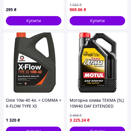
MOTUL 59780
1 042
₴
295
₴
969
.06
₴
Купити
Купити
Олія 10w-40 4л. = COMMA =
Моторна олива TEKMA (5L)
X-FLOW TYPE XS
10W40 DAF EXTENDED
DRAIN DEUTZ DQC III MACK
3 468
₴
EO-N MAN 3277 MB 228.5
1 320
₴
3 225
.24
₴
M