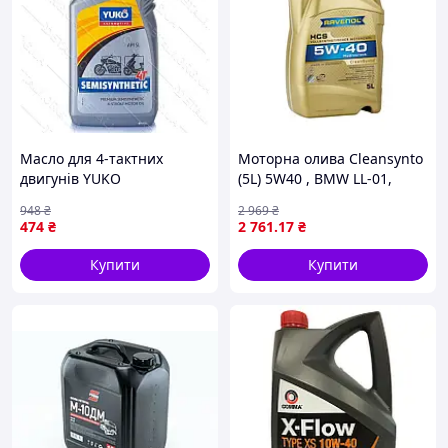
Масло для 4-тактних
Моторна олива Cleansynto
двигунів YUKO
(5L) 5W40 , BMW LL-01,
SEMISYNTHETIC 4T 10W-40,
CHRYSLER MS-10850,
948
₴
2 969
₴
1 л, напівсинтетика
CHRYSLER MS-10896,
474
₴
2 761
.17
₴
CITROEN B71 2296, FIAT
9.55535 H2, GM
Купити
Купити