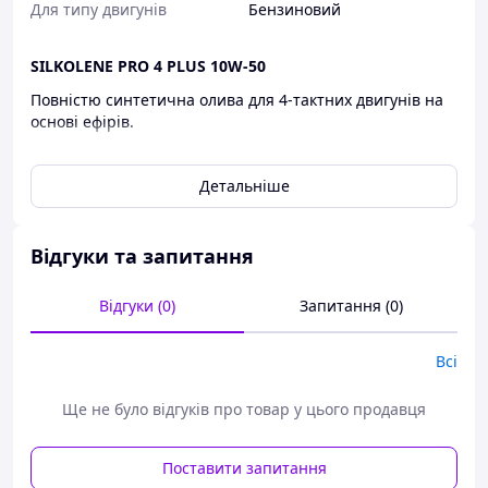
Для типу двигунів
Бензиновий
SILKOLENE PRO 4 PLUS 10W-50
Повністю синтетична олива для 4-тактних двигунів на
основі ефірів.
SILKOLENE PRO 4 PLUS використовує технологію 100%
синтетичних ефірів для забезпечення підвищеної
Детальніше
потужності, оптимального захисту двигуна,
максимальної продуктивності та надійності
чотиритактних двигунів мотоциклів, навіть в умовах
Відгуки та запитання
перегонів. Спеціально досліджені синтетичні ефіри
забезпечують виняткову міцність плівки та відмінний
Відгуки (0)
Запитання (0)
захист поверхні від запуску до максимальної
продуктивності в будь-яких умовах навколишнього
середовища.
Всі
Випробувальний стенд і великий досвід у гонках
Superbike, Supersport і Superstock показують значне
Ще не було відгуків про товар у цього продавця
збільшення вихідної потужності в поєднанні з
винятковою надійністю. Вдосконалені синтетичні ефіри
Поставити запитання
забезпечують виняткову міцність плівки, а також