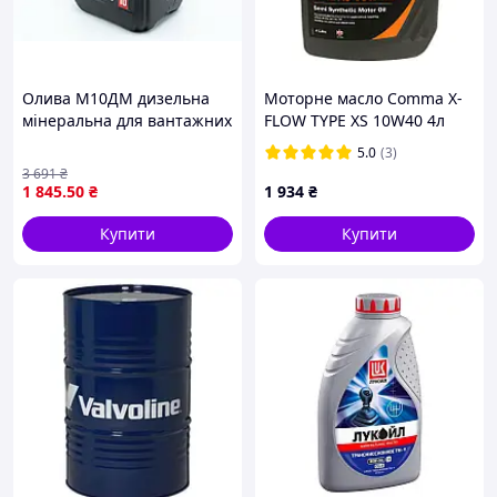
Олива М10ДМ дизельна
Моторне масло Comma X-
мінеральна для вантажних
FLOW TYPE XS 10W40 4л
автомобілів і тракторів 10
5.0
(3)
літрів
3 691
₴
1 845
.50
₴
1 934
₴
Купити
Купити