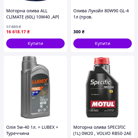
Моторна олива ALL
Олива Лукойл 80W90 GL-4
CLIMATE (60L) 10W40 ,API
1л (пров.
CF, SM, SN, FIAT 9.55535 D2,
17 869
₴
FIAT 9.55535 G2, PSA B71
16 618
.17
₴
300
₴
2300, RENAULT RN 0700,
RENAULT RN
Купити
Купити
Олія 5w-40 1л. = LUBEX =
Моторна олива SPECIFIC
Туреччина
(1L) 0W20 , VOLVO RBS0-2AE