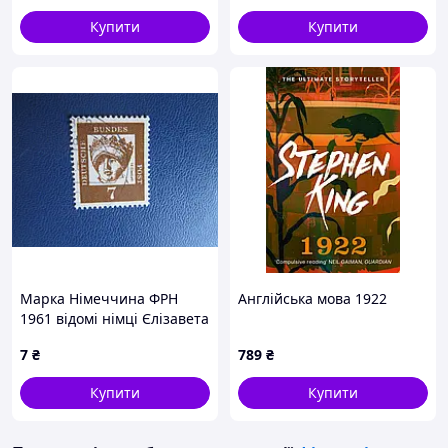
Купити
Купити
Марка Німеччина ФРН
Англійська мова 1922
1961 відомі німці Єлізавета
Карінтійська 7 пф гаш
7
₴
789
₴
Купити
Купити