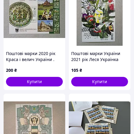
Поштові марки 2020 рік
Поштові марки України
Краса і велич України .
2021 рік Леся Українка
Івано-Франківська область
200
₴
105
₴
.
Купити
Купити