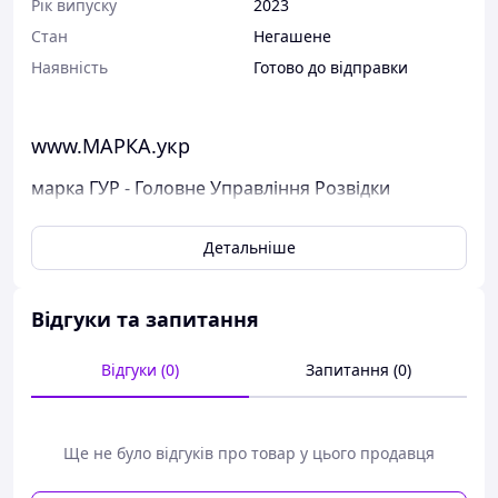
Рік випуску
2023
Стан
Негашене
Наявність
Готово до відправки
www.МАРКА.укр
марка ГУР - Головне Управління Розвідки
Поштові марки України
Детальніше
Марка була випущена в обіг 30 червня 2023 р.
У каталог ця марка занесена під номером N 2048.
Відгуки та запитання
Виставлені на продаж марки України чисті, у
відмінному стані, без будь-яких дефектів.
Відгуки (0)
Запитання (0)
Перед відправкою ми надійно упаковуємо марки у
щільний картон, щоб унеможливити пошкодження при
пересиланні.
Дивіться тут всі наявні марки Пошти України.
Ще не було відгуків про товар у цього продавця
Варіанти оплати: