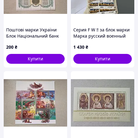
Поштові марки України
Серия F W ‼️ за блок марки
Блок Національний банк
Марка русский военный
України 1999 рік
корабль всё всьо блок
200
₴
1 430
₴
почтовых марок поштових
марок укрпошта укрпочта
Купити
Купити
филателия к