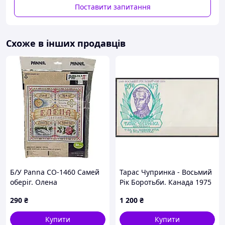
- Пром-оплата,
Поставити запитання
- Післяплата Нової Пошти;
- На картку банка;
- На розрахунковий рахунок ФОПа по IBAN;
Схоже в інших продавців
- Кредитною карткою Visa/Mastercard.
Варіанти доставки:
- Нова Пошта;
- Укрпошта.
Б/У Panna СО-1460 Самей
Тарас Чупринка - Восьмий
оберіг. Олена
Рік Боротьби. Канада 1975
рік. Поштовий конверт.
290
₴
1 200
₴
Купити
Купити