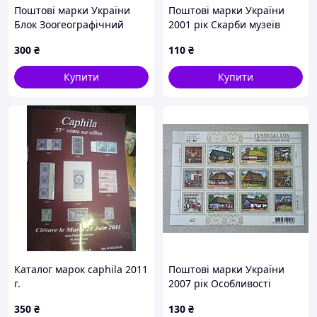
Поштові марки України
Поштові марки України
Блок Зоогеографічний
2001 рік Скарби музеїв
фонд України 1999 рік
України. Музей мистецтв
300
₴
110
₴
Ханенків
Купити
Купити
Каталог марок caphila 2011
Поштові марки України
г.
2007 рік Особливості
народної архітектури.
350
₴
130
₴
Українська хата