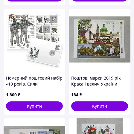
Номерний поштовий набір
Поштові марки 2019 рік
«10 років. Сили
Краса і велич України .
Спеціальних Операцій»
Львівська область .
1 800
₴
184
₴
(стандарт)
Купити
Купити